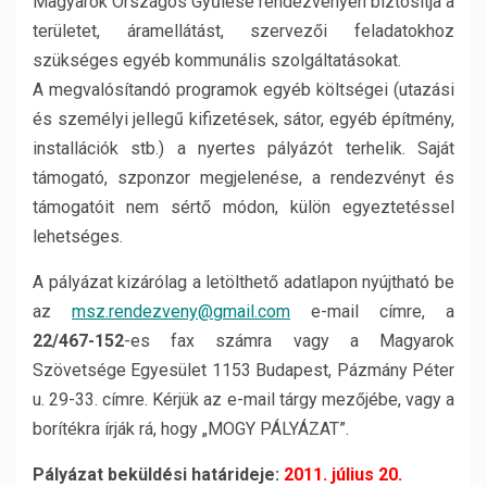
Magyarok Országos Gyűlése rendezvényen biztosítja a
területet, áramellátást, szervezői feladatokhoz
szükséges egyéb kommunális szolgáltatásokat.
A megvalósítandó programok egyéb költségei (utazási
és személyi jellegű kifizetések, sátor, egyéb építmény,
installációk stb.) a nyertes pályázót terhelik. Saját
támogató, szponzor megjelenése, a rendezvényt és
támogatóit nem sértő módon, külön egyeztetéssel
lehetséges.
A pályázat kizárólag a letölthető adatlapon nyújtható be
az
msz.rendezveny@gmail.com
e-mail címre, a
22/467-152
-es fax számra vagy a Magyarok
Szövetsége Egyesület 1153 Budapest, Pázmány Péter
u. 29-33. címre. Kérjük az e-mail tárgy mezőjébe, vagy a
borítékra írják rá, hogy „MOGY PÁLYÁZAT”.
Pályázat beküldési határideje:
2011. július 20.