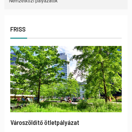
Nemzetközi pályázatok
FRISS
Városzöldítő ötletpályázat