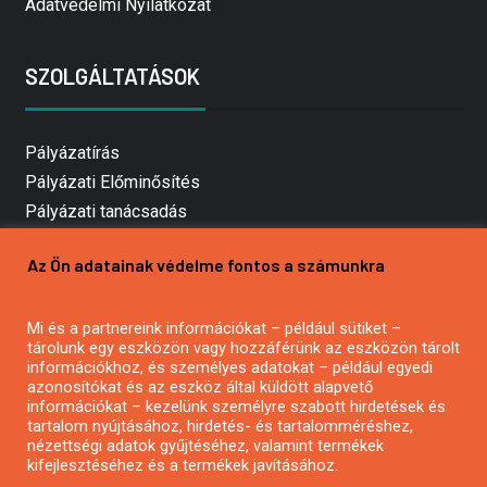
Adatvédelmi Nyilatkozat
SZOLGÁLTATÁSOK
Pályázatírás
Pályázati Előminősítés
Pályázati tanácsadás
Pályázatírás vállalkozásoknak
Az Ön adatainak védelme fontos a számunkra
Mezőgazdasági pályázatírás
Pályázatírás magánszemélyeknek
Mi és a partnereink információkat – például sütiket –
Pályázatírás civil szervezeteknek
tárolunk egy eszközön vagy hozzáférünk az eszközön tárolt
Pályázatírás önkormányzatoknak
információkhoz, és személyes adatokat – például egyedi
azonosítókat és az eszköz által küldött alapvető
Pályázatfigyelés
információkat – kezelünk személyre szabott hirdetések és
Specifikus pályázatfigyelés vagy hírlevél
tartalom nyújtásához, hirdetés- és tartalomméréshez,
nézettségi adatok gyűjtéséhez, valamint termékek
kifejlesztéséhez és a termékek javításához.