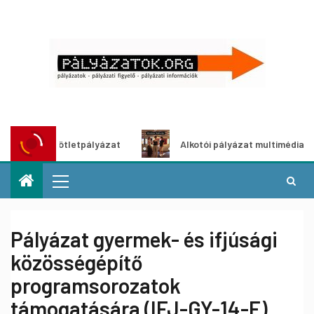
ldítő ötletpályázat
Alkotói pályázat multimédia-kiállítás
Pályázat gyermek- és ifjúsági
közösségépítő
programsorozatok
támogatására (IFJ-GY-14-E)