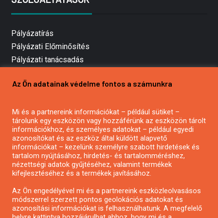
Pályázatírás
Pályázati Előminősítés
Pályázati tanácsadás
Pályázatírás vállalkozásoknak
Az Ön adatainak védelme fontos a számunkra
Mezőgazdasági pályázatírás
Pályázatírás magánszemélyeknek
Mi és a partnereink információkat – például sütiket –
Pályázatírás civil szervezeteknek
tárolunk egy eszközön vagy hozzáférünk az eszközön tárolt
Pályázatírás önkormányzatoknak
információkhoz, és személyes adatokat – például egyedi
azonosítókat és az eszköz által küldött alapvető
Pályázatfigyelés
információkat – kezelünk személyre szabott hirdetések és
Specifikus pályázatfigyelés vagy hírlevél
tartalom nyújtásához, hirdetés- és tartalomméréshez,
nézettségi adatok gyűjtéséhez, valamint termékek
kifejlesztéséhez és a termékek javításához.
PÁLYÁZATFIGYELŐ
Az Ön engedélyével mi és a partnereink eszközleolvasásos
módszerrel szerzett pontos geolokációs adatokat és
azonosítási információkat is felhasználhatunk. A megfelelő
helyre kattintva hozzájárulhat ahhoz, hogy mi és a
Pályázatok magánszemélyeknek