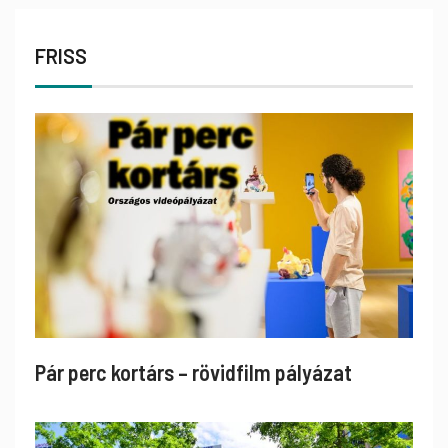
FRISS
Pár perc kortárs – rövidfilm pályázat