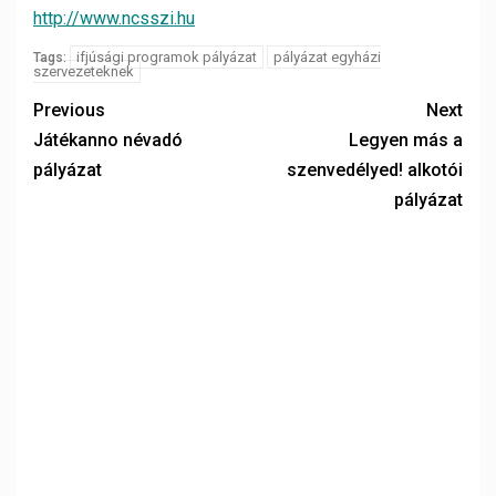
http://www.ncsszi.hu
ifjúsági programok pályázat
pályázat egyházi
Tags:
szervezeteknek
Previous
Next
Játékanno névadó
Legyen más a
pályázat
szenvedélyed! alkotói
pályázat