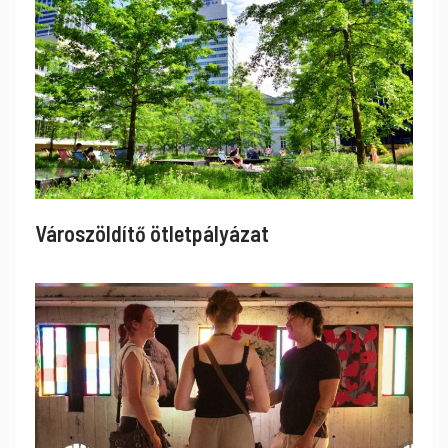
Városzöldítő ötletpályázat