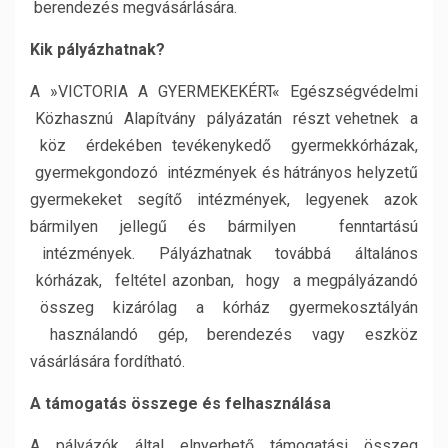
berendezés megvásárlására.
Kik pályázhatnak?
A »VICTORIA A GYERMEKEKÉRT« Egészségvédelmi
Közhasznú Alapítvány pályázatán részt vehetnek a
köz érdekében tevékenykedő gyermekkórházak,
gyermekgondozó intézmények és hátrányos helyzetű
gyermekeket segítő intézmények, legyenek azok
bármilyen jellegű és bármilyen fenntartású
intézmények. Pályázhatnak továbbá általános
kórházak, feltétel azonban, hogy a megpályázandó
összeg kizárólag a kórház gyermekosztályán
használandó gép, berendezés vagy eszköz
vásárlására fordítható.
A támogatás összege és felhasználása
A pályázók által elnyerhető támogatási összeg