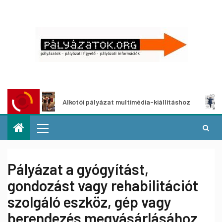
Alkotói pályázat multimédia-kiállításhoz
Pályázat 
Pályázat a gyógyítást,
gondozást vagy rehabilitációt
szolgáló eszköz, gép vagy
berendezés megvásárlásához