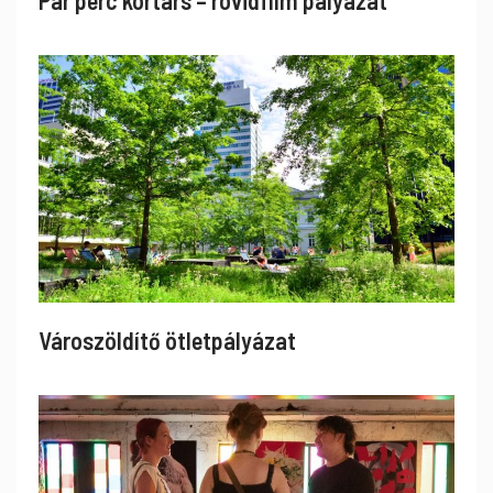
Pár perc kortárs – rövidfilm pályázat
Városzöldítő ötletpályázat