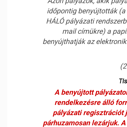
Azon pályázók, akik pályá
időpontig benyújtották (a
HÁLÓ pályázati rendszerbe
mail címükre) a pa
benyújthatják az elektron
(2
Tis
A benyújtott pályázato
rendelkezésre álló for
pályázati regisztrációt
párhuzamosan lezárjuk. A