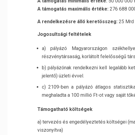
A támogatás minimális értéke:
50 000 000 
A támogatás maximális értéke:
276 688 000
A rendelkezésre álló keretösszeg:
25 Mrd 
Jogosultsági feltételek
a) pályázó Magyarországon székhellye
részvénytársaság, korlátolt felelősségű tár
b) pályázónak rendelkezni kell legalább ket
jelentő) üzleti évvel.
c) 2109-ben a pályázó átlagos statisztik
meghaladta a 100 millió Ft-ot vagy saját tőké
Támogatható költségek
a) tervezés és engedélyeztetés költségei (m
viszonyítva)