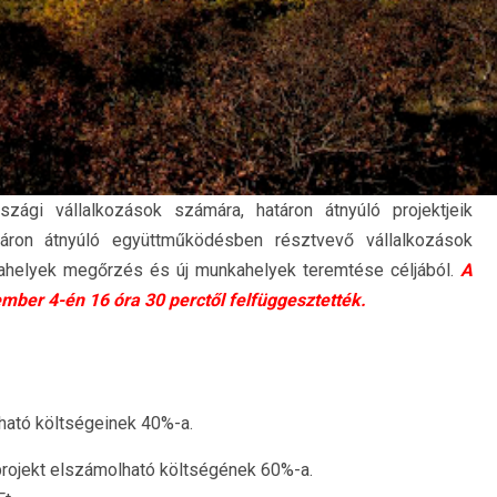
ági vállalkozások számára, határon átnyúló projektjeik
táron átnyúló együttműködésben résztvevő vállalkozások
helyek megőrzés és új munkahelyek teremtése céljából.
A
ber 4-én 16 óra 30 perctől felfüggesztették.
lható költségeinek 40%-a.
rojekt elszámolható költségének 60%-a.