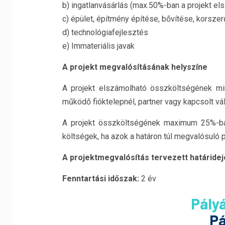
b) ingatlanvásárlás (max.50%-ban a projekt e
c) épület, építmény építése, bővítése, korszerű
d) technológiafejlesztés
e) Immateriális javak
A projekt megvalósításának helyszíne
A projekt elszámolható összköltségének 
működő fióktelepnél, partner vagy kapcsolt vál
A projekt összköltségének maximum 25%-ban
költségek, ha azok a határon túl megvalósuló 
A projektmegvalósítás tervezett határidej
Fenntartási időszak:
2 év
Pály
Pá