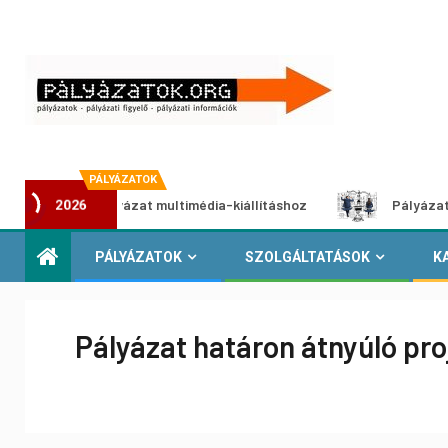
PÁLYÁZATOK
i pályázat multimédia-kiállításhoz
Pályázat a nemek közö
2026
PÁLYÁZATOK
SZOLGÁLTATÁSOK
K
Pályázat határon átnyúló pr