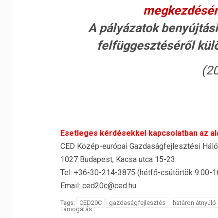
megkezdésére
A pályázatok benyújtási
felfüggesztéséről kül
(20
Esetleges kérdésekkel kapcsolatban az al
CED Közép-európai Gazdaságfejlesztési Hálóz
1027 Budapest, Kacsa utca 15-23.
Tel: +36-30-214-3875 (hétfő-csütörtök 9:00-16
Email: ced20c@ced.hu
CED20C
gazdaságfejlesztés
határon átnyúló
Tags:
Támogatás