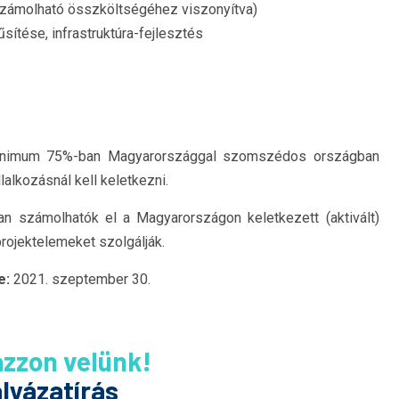
lszámolható összköltségéhez viszonyítva)
sítése, infrastruktúra-fejlesztés
minimum 75%-ban Magyarországgal szomszédos országban
lalkozásnál kell keletkezni.
 számolhatók el a Magyarországon keletkezett (aktivált)
projektelemeket szolgálják.
e:
2021. szeptember 30.
ázzon velünk!
lyázatírás