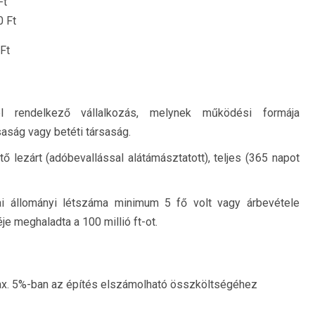
Ft
 Ft
Ft
l rendelkező vállalkozás, melynek működési formája
saság vagy betéti társaság.
tő lezárt (adóbevallással alátámásztatott), teljes (365 napot
ai állományi létszáma minimum 5 fő volt vagy árbevétele
je meghaladta a 100 millió ft-ot.
ax. 5%-ban az építés elszámolható összköltségéhez