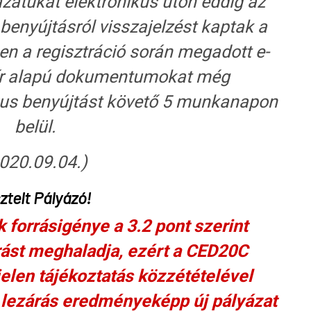
zatukat elektronikus úton eddig az
 benyújtásról visszajelzést kaptak a
n a regisztráció során megadott e-
pír alapú dokumentumokat még
ikus benyújtást követő 5 munkanapon
belül.
020.09.04.)
ztelt Pályázó!
k forrásigénye a 3.2 pont szerint
rást meghaladja, ezért a CED20C
 jelen tájékoztatás közzétételével
 lezárás eredményeképp új pályázat