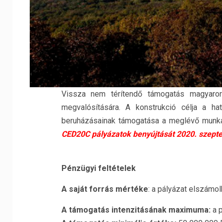
Vissza nem térítendő támogatás magyarorsz
megvalósítására. A konstrukció célja a ha
beruházásainak támogatása a meglévő munka
CED20C pályázatok benyújtását 2020. szeptem
Pénzügyi feltételek
A saját forrás mértéke
: a pályázat elszámo
A támogatás intenzitásának maximuma:
a p