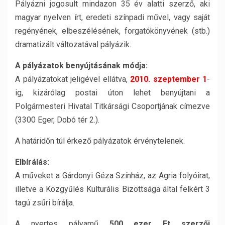
Pályázni jogosult mindazon 35 év alatti szerző, aki
magyar nyelven írt, eredeti színpadi művel, vagy saját
regényének, elbeszélésének, forgatókönyvének (stb.)
dramatizált változatával pályázik.
A pályázatok benyújtásának módja:
A pályázatokat jeligével ellátva,
2010. szeptember 1
-
ig, kizárólag postai úton lehet benyújtani a
Polgármesteri Hivatal Titkársági Csoportjának címezve
(3300 Eger, Dobó tér 2.).
A határidőn túl érkező pályázatok érvénytelenek.
Elbírálás:
A műveket a Gárdonyi Géza Színház, az Agria folyóirat,
illetve a Közgyűlés Kulturális Bizottsága által felkért 3
tagú zsűri bírálja.
A nyertes pályamű
500 ezer Ft szerzői