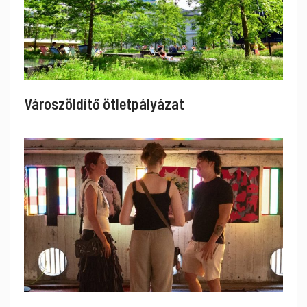
Városzöldítő ötletpályázat