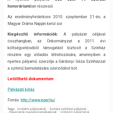
honorárium
ban részesül.
Az eredményhirdetésre 2010. szeptember 21-én, a
Magyar Dráma Napján kerül sor.
Kiegészítő információk:
A pályázat céljával
összhangban, az Önkormányzat a 2011. évi
költségvetéséből támogatást biztosít a Színház
részére egy előadás létrehozására, amennyiben a
nyertes pályamű szerzője a Gárdonyi Géza Színházzal
a színmű bemutatására szerződést köt.
Letölthető dokumentum
Pályázati kiírás
Forrás:
http://www.eger.hu/
Irodalmi pályázatok
kortárs színházi pályázat
Tags:
Pályázatok magánszemélyeknek
színházi pályázatok