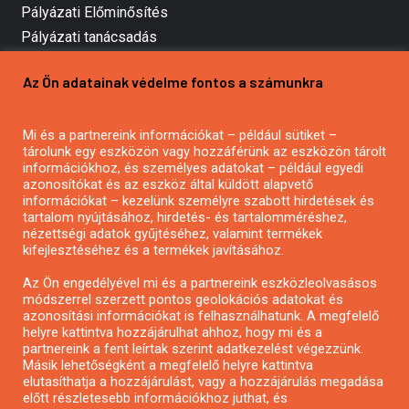
Pályázati Előminősítés
Pályázati tanácsadás
Pályázatírás vállalkozásoknak
Az Ön adatainak védelme fontos a számunkra
Mezőgazdasági pályázatírás
Pályázatírás magánszemélyeknek
Mi és a partnereink információkat – például sütiket –
Pályázatírás civil szervezeteknek
tárolunk egy eszközön vagy hozzáférünk az eszközön tárolt
Pályázatírás önkormányzatoknak
információkhoz, és személyes adatokat – például egyedi
azonosítókat és az eszköz által küldött alapvető
Pályázatfigyelés
információkat – kezelünk személyre szabott hirdetések és
Specifikus pályázatfigyelés vagy hírlevél
tartalom nyújtásához, hirdetés- és tartalomméréshez,
nézettségi adatok gyűjtéséhez, valamint termékek
kifejlesztéséhez és a termékek javításához.
PÁLYÁZATFIGYELŐ
Az Ön engedélyével mi és a partnereink eszközleolvasásos
módszerrel szerzett pontos geolokációs adatokat és
azonosítási információkat is felhasználhatunk. A megfelelő
helyre kattintva hozzájárulhat ahhoz, hogy mi és a
Pályázatok magánszemélyeknek
partnereink a fent leírtak szerint adatkezelést végezzünk.
Pályázatok civil szervezeteknek
Másik lehetőségként a megfelelő helyre kattintva
elutasíthatja a hozzájárulást, vagy a hozzájárulás megadása
Pályázatok vállalkozásoknak
előtt részletesebb információkhoz juthat, és
Önkormányzati pályázatok