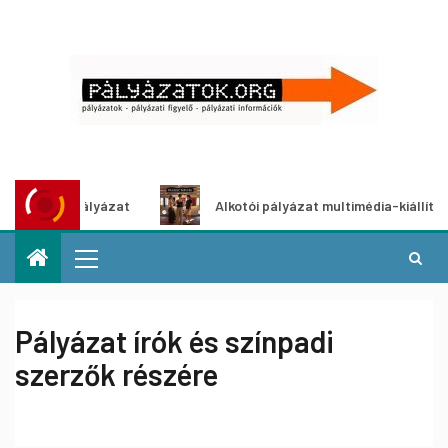
ötletpályázat
Alkotói pályázat multimédia-kiállításhoz
Pályázat írók és színpadi
szerzők részére