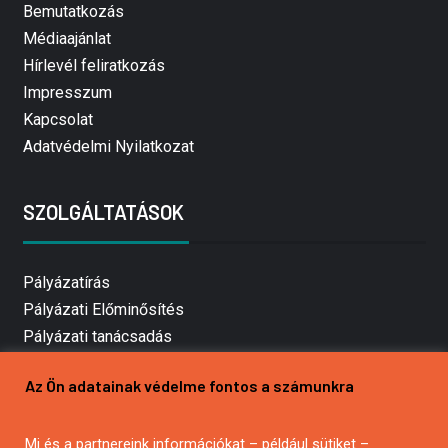
Bemutatkozás
Médiaajánlat
Hírlevél feliratkozás
Impresszum
Kapcsolat
Adatvédelmi Nyilatkozat
SZOLGÁLTATÁSOK
Pályázatírás
Pályázati Előminősítés
Pályázati tanácsadás
Pályázatírás vállalkozásoknak
Az Ön adatainak védelme fontos a számunkra
Mezőgazdasági pályázatírás
Pályázatírás magánszemélyeknek
Mi és a partnereink információkat – például sütiket –
Pályázatírás civil szervezeteknek