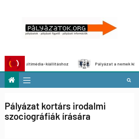
t multimédia-kiállításhoz
Pályázat a nemek közötti egyen
Pályázat kortárs irodalmi
szociográfiák írására