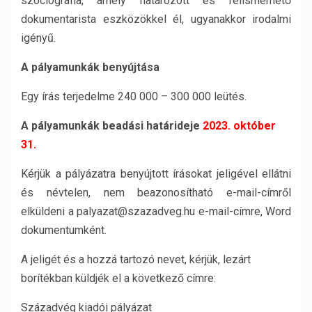
szociográfia, amely határozott és felismerhető
dokumentarista eszközökkel él, ugyanakkor irodalmi
igényű.
A pályamunkák benyújtása
Egy írás terjedelme 240 000 – 300 000 leütés.
A pályamunkák beadási határideje
2023. október
31.
Kérjük a pályázatra benyújtott írásokat jeligével ellátni
és névtelen, nem beazonosítható e-mail-címről
elküldeni a palyazat@szazadveg.hu e-mail-címre, Word
dokumentumként.
A jeligét és a hozzá tartozó nevet, kérjük, lezárt
borítékban küldjék el a következő címre:
Századvég kiadói pályázat