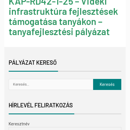
KAP-RD42-1-25 – Vidéki
infrastruktúra fejlesztések
támogatása tanyákon –
tanyafejlesztési pályázat
PÁLYÁZAT KERESŐ
HÍRLEVÉL FELIRATKOZÁS
Keresztnév