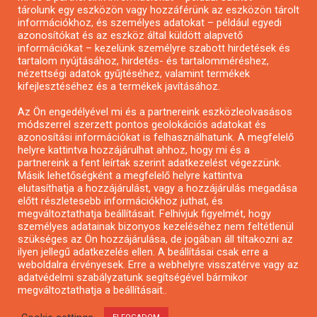
tárolunk egy eszközön vagy hozzáférünk az eszközön tárolt
Pályázatírás önkormányzatoknak
információkhoz, és személyes adatokat – például egyedi
azonosítókat és az eszköz által küldött alapvető
Pályázatfigyelés
információkat – kezelünk személyre szabott hirdetések és
Specifikus pályázatfigyelés vagy hírlevél
tartalom nyújtásához, hirdetés- és tartalomméréshez,
nézettségi adatok gyűjtéséhez, valamint termékek
kifejlesztéséhez és a termékek javításához.
PÁLYÁZATFIGYELŐ
Az Ön engedélyével mi és a partnereink eszközleolvasásos
módszerrel szerzett pontos geolokációs adatokat és
azonosítási információkat is felhasználhatunk. A megfelelő
helyre kattintva hozzájárulhat ahhoz, hogy mi és a
Pályázatok magánszemélyeknek
partnereink a fent leírtak szerint adatkezelést végezzünk.
Pályázatok civil szervezeteknek
Másik lehetőségként a megfelelő helyre kattintva
elutasíthatja a hozzájárulást, vagy a hozzájárulás megadása
Pályázatok vállalkozásoknak
előtt részletesebb információkhoz juthat, és
Önkormányzati pályázatok
megváltoztathatja beállításait. Felhívjuk figyelmét, hogy
személyes adatainak bizonyos kezeléséhez nem feltétlenül
Mezőgazdasági pályázatok
szükséges az Ön hozzájárulása, de jogában áll tiltakozni az
Falusi turizmus pályázatok
ilyen jellegű adatkezelés ellen. A beállításai csak erre a
weboldalra érvényesek. Erre a webhelyre visszatérve vagy az
Napelem pályázatok
adatvédelmi szabályzatunk segítségével bármikor
GINOP pályázatok
megváltoztathatja a beállításait..