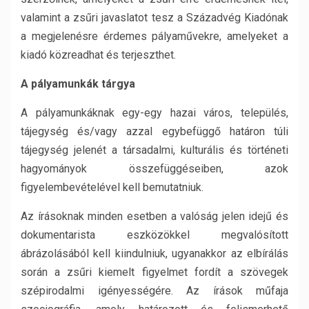
valamint a zsűri javaslatot tesz a Századvég Kiadónak
a megjelenésre érdemes pályaművekre, amelyeket a
kiadó közreadhat és terjeszthet.
A pályamunkák tárgya
A pályamunkáknak egy-egy hazai város, település,
tájegység és/vagy azzal egybefüggő határon túli
tájegység jelenét a társadalmi, kulturális és történeti
hagyományok összefüggéseiben, azok
figyelembevételével kell bemutatniuk.
Az írásoknak minden esetben a valóság jelen idejű és
dokumentarista eszközökkel megvalósított
ábrázolásából kell kiindulniuk, ugyanakkor az elbírálás
során a zsűri kiemelt figyelmet fordít a szövegek
szépirodalmi igényességére. Az írások műfaja