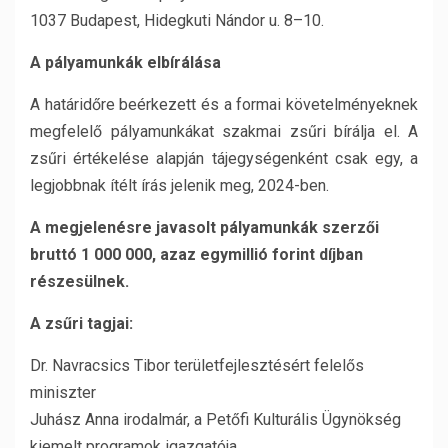
1037 Budapest, Hidegkuti Nándor u. 8–10.
A pályamunkák elbírálása
A határidőre beérkezett és a formai követelményeknek
megfelelő pályamunkákat szakmai zsűri bírálja el. A
zsűri értékelése alapján tájegységenként csak egy, a
legjobbnak ítélt írás jelenik meg, 2024-ben.
A megjelenésre javasolt pályamunkák szerzői
bruttó 1 000 000, azaz egymillió forint díjban
részesülnek.
A zsűri tagjai:
Dr. Navracsics Tibor területfejlesztésért felelős
miniszter
Juhász Anna irodalmár, a Petőfi Kulturális Ügynökség
kiemelt programok igazgatója