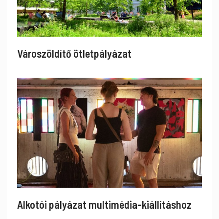
Városzöldítő ötletpályázat
Alkotói pályázat multimédia-kiállításhoz