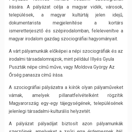
írására. A pályázat célja a magyar vidék, városok,
települések, a magyar kultúrtáj jelen idejű,
dokumentarista megjelenítése a kortárs
ismeretterjesztő és szépirodalomban, felelevenítve a
magyar irodalom gazdag szociográfiai hagyományait.
A várt pályamunkák előképei a népi szociográfiák és az
irodalmi társadalomrajzok, mint például Illyés Gyula
Puszták népe című műve, vagy Moldova György Az
Őrség panasza című írása.
A szociográfiai pályázatra a kiírók olyan pályaműveket
várnak, amelyek pillanatfelvételként rögzítik
Magyarország egy-egy tájegységének, településének
jelenlegi társadalmi-kulturális helyzetét.
A pályázat pályadíjat biztosít azon pályamunkák
szerzőinek, amelyeket a zsűri erre érdemesnek ítél,