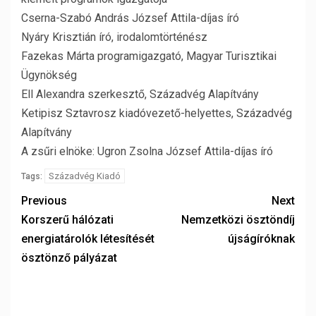
Cserna-Szabó András József Attila-díjas író
Nyáry Krisztián író, irodalomtörténész
Fazekas Márta programigazgató, Magyar Turisztikai
Ügynökség
Ell Alexandra szerkesztő, Századvég Alapítvány
Ketipisz Sztavrosz kiadóvezető-helyettes, Századvég
Alapítvány
A zsűri elnöke: Ugron Zsolna József Attila-díjas író
Századvég Kiadó
Tags:
Previous
Next
Korszerű hálózati
Nemzetközi ösztöndíj
energiatárolók létesítését
újságíróknak
ösztönző pályázat