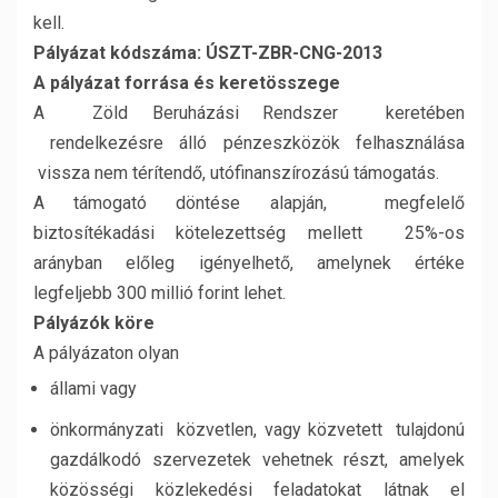
kell.
Pályázat kódszáma: ÚSZT-ZBR-CNG-2013
A pályázat forrása és keretösszege
A Zöld Beruházási Rendszer keretében
rendelkezésre álló pénzeszközök felhasználása
vissza nem térítendő, utófinanszírozású támogatás.
A támogató döntése alapján, megfelelő
biztosítékadási kötelezettség mellett 25%-os
arányban előleg igényelhető, amelynek értéke
legfeljebb 300 millió forint lehet.
Pályázók köre
A pályázaton olyan
állami vagy
önkormányzati közvetlen, vagy közvetett tulajdonú
gazdálkodó szervezetek vehetnek részt, amelyek
közösségi közlekedési feladatokat látnak el