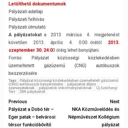
Letölthető dokumentumok
Pályázati adatlap
Pályázati felhívás
Pályázati útmutató
A pályázatokat
a 2013. március 4. megjelenést
követően 2013. április 4. 0:00 órától
2013.
szeptember 30. 24:0
0 óráig lehet benyújtani.
Forrás:
Pályázat közösségi közlekedésben
üzemeltetett gázüzemű (CNG) autóbuszok
beszerzésére
Pályázat közösségi közlekedésben üzemeltetett gázüzemű
Tags:
(CNG) autóbuszok beszerzésére
pályázatok állami
szervezeteknek
pályázatok önkormányzatoknak
Új Széchenyi
Terv
ZBR pályázatok
Previous
Next
Pályázat a Dobó tér –
NKA Közművelődés és
Eger patak – belvárosi
Népművészet Kollégium
térsor funkcióbővítő
pályázat