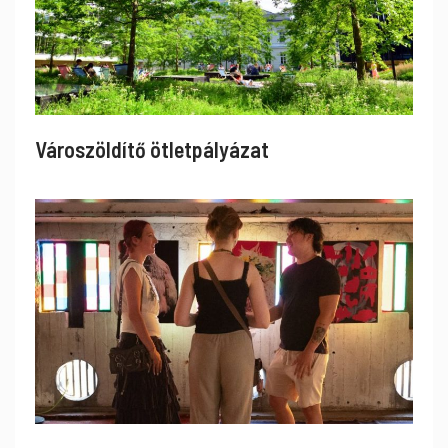
Városzöldítő ötletpályázat