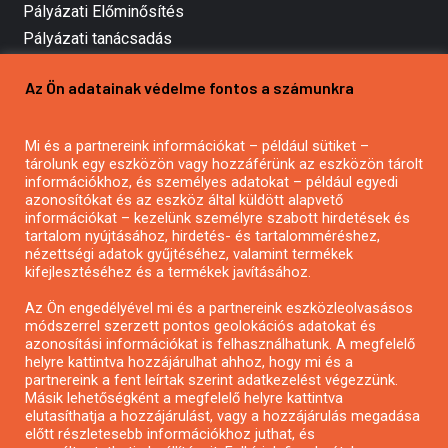
Pályázati Előminősítés
Pályázati tanácsadás
Pályázatírás vállalkozásoknak
Az Ön adatainak védelme fontos a számunkra
Mezőgazdasági pályázatírás
Pályázatírás magánszemélyeknek
Mi és a partnereink információkat – például sütiket –
Pályázatírás civil szervezeteknek
tárolunk egy eszközön vagy hozzáférünk az eszközön tárolt
Pályázatírás önkormányzatoknak
információkhoz, és személyes adatokat – például egyedi
azonosítókat és az eszköz által küldött alapvető
Pályázatfigyelés
információkat – kezelünk személyre szabott hirdetések és
Specifikus pályázatfigyelés vagy hírlevél
tartalom nyújtásához, hirdetés- és tartalomméréshez,
nézettségi adatok gyűjtéséhez, valamint termékek
kifejlesztéséhez és a termékek javításához.
PÁLYÁZATFIGYELŐ
Az Ön engedélyével mi és a partnereink eszközleolvasásos
módszerrel szerzett pontos geolokációs adatokat és
azonosítási információkat is felhasználhatunk. A megfelelő
helyre kattintva hozzájárulhat ahhoz, hogy mi és a
Pályázatok magánszemélyeknek
partnereink a fent leírtak szerint adatkezelést végezzünk.
Pályázatok civil szervezeteknek
Másik lehetőségként a megfelelő helyre kattintva
elutasíthatja a hozzájárulást, vagy a hozzájárulás megadása
Pályázatok vállalkozásoknak
előtt részletesebb információkhoz juthat, és
Önkormányzati pályázatok