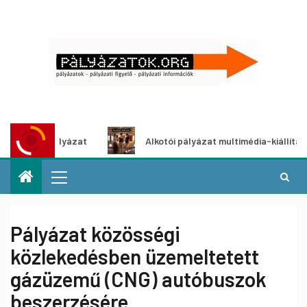
tletpályázat
Alkotói pályázat multimédia-kiállításhoz
Pályázat közösségi
közlekedésben üzemeltetett
gázüzemű (CNG) autóbuszok
beszerzésére