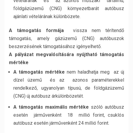
vételárának és az azonos műszaki tartalmú,
földgázüzemű (CNG) környezetbarát autóbusz
ajánlati vételárának különbözete.
A támogatás formája
vissza nem térítendő
támogatás, amely gázüzemű (CNG) autóbuszok
beszerzésének támogatásához igényelhető.
A pályázat megvalósítására nyújtható támogatás
mértéke
A támogatás mértéke
nem haladhatja meg az új
dízel üzemű és az azonos paraméterekkel
rendelkező, ugyanolyan típusú, de földgázüzemű
(CNG) új autóbusz árkülönbözetét.
A támogatás maximális mértéke
szóló autóbusz
esetén járművenként 18 millió forint, csuklós
autóbusz esetén járművenként 24 millió forint.