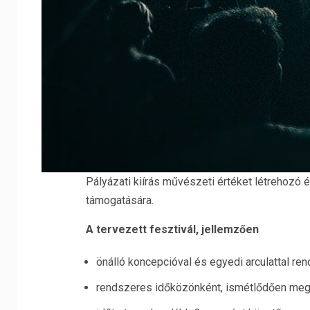
Pályázati kiírás művészeti értéket létrehozó
támogatására.
A tervezett fesztivál, jellemzően
önálló koncepcióval és egyedi arculattal ren
rendszeres időközönként, ismétlődően meg