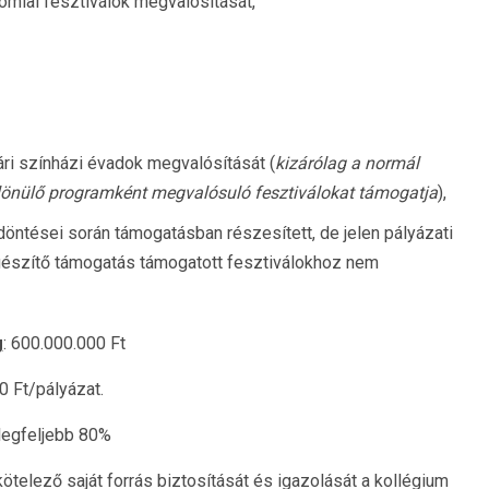
ómiai fesztiválok megvalósítását,
yári színházi évadok megvalósítását (
kizárólag a normál
ülönülő programként megvalósuló fesztiválokat támogatja
),
döntései során támogatásban részesített, de jelen pályázati
gészítő támogatás támogatott fesztiválokhoz nem
g
: 600.000.000 Ft
 Ft/pályázat.
 legfeljebb 80%
ötelező saját forrás biztosítását és igazolását a kollégium