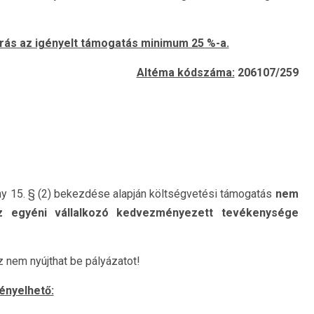
orrás az igényelt támogatás minimum 25 %-a.
Altéma kódszáma:
206107/259
ény 15. § (2) bekezdése alapján költségvetési támogatás
nem
z egyéni vállalkozó kedvezményezett tevékenysége
 nem nyújthat be pályázatot!
ényelhető: