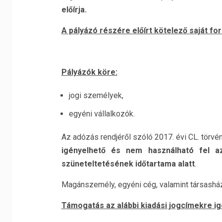
előírja.
A pályázó részére előírt kötelező saját f
Pályázók köre:
jogi személyek,
egyéni vállalkozók.
Az adózás rendjéről szóló 2017. évi CL. törv
igényelhető és nem használható fel a
szüneteltetésének időtartama alatt
.
Magánszemély, egyéni cég, valamint társasház
Támogatás az alábbi kiadási jogcímekre ig