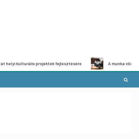
rális projektek fejlesztésére
A munka világa – fotópályáza