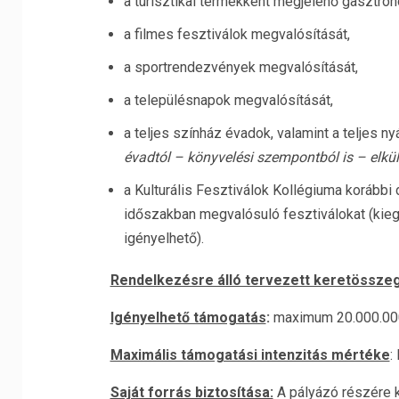
a turisztikai termékként megjelenő gasztron
a filmes fesztiválok megvalósítását,
a sportrendezvények megvalósítását,
a településnapok megvalósítását,
a teljes színház évadok, valamint a teljes n
évadtól – könyvelési szempontból is – elk
a Kulturális Fesztiválok Kollégiuma korábbi 
időszakban megvalósuló fesztiválokat (kie
igényelhető).
Rendelkezésre álló tervezett keretössze
Igényelhető támogatás
:
maximum 20.000.000
Maximális támogatási intenzitás mértéke
:
Saját forrás biztosítása:
A pályázó részére k