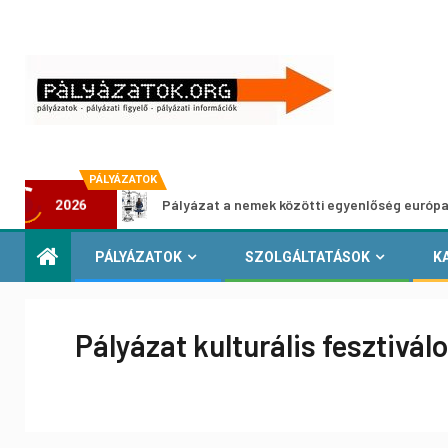
PÁLYÁZATOK
Pályázat a nemek közötti egyenlőség európai mozgalmaina
2026
PÁLYÁZATOK
SZOLGÁLTATÁSOK
K
Pályázat kulturális fesztiv