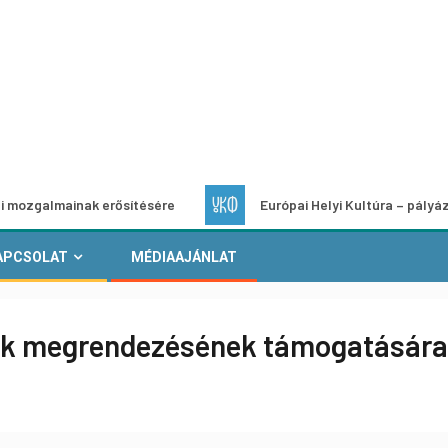
k erősítésére
Európai Helyi Kultúra – pályázat helyi kultu
APCSOLAT
MÉDIAAJÁNLAT
álok megrendezésének támogatására