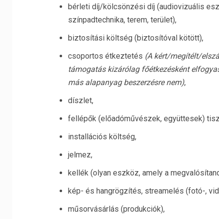
bérleti díj/kölcsönzési díj (audiovizuális esz
színpadtechnika, terem, terület),
biztosítási költség (biztosítóval kötött),
csoportos étkeztetés
(A kért/megítélt/elsz
támogatás kizárólag főétkezésként elfogyasz
más alapanyag beszerzésre nem)
,
díszlet,
fellépők (előadóművészek, együttesek) tiszt
installációs költség,
jelmez,
kellék (olyan eszköz, amely a megvalósítan
kép- és hangrögzítés, streamelés (fotó-, vid
műsorvásárlás (produkciók),