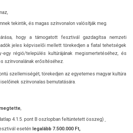
maz,
emnek tekintik, és magas színvonalon valósítják meg.
várása, hogy a támogatott fesztivál gazdagítsa nemzeti
dók jeles képviselői mellett törekedjen a fiatal tehetségek
y-egy régió/település kultúrájának megismertetéséhez, és
és színvonalának erősítéséhez.
ontú szellemiségét, törekedjen az egyetemes magyar kultúra
selőinek színvonalas bemutatására.
 megtette
,
datlap 4.1.5. pont B oszlopban feltüntetett összeg)
esztivál esetén
legalább 7.500.000 Ft,