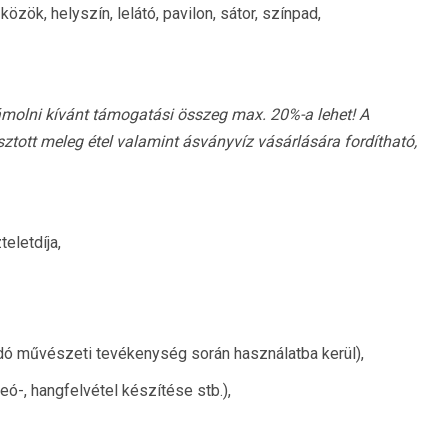
közök, helyszín, lelátó, pavilon, sátor, színpad,
ámolni kívánt támogatási összeg max. 20%-a lehet! A
tott meleg étel valamint ásványvíz vásárlására fordítható,
eletdíja,
dó művészeti tevékenység során használatba kerül),
eó-, hangfelvétel készítése stb.),