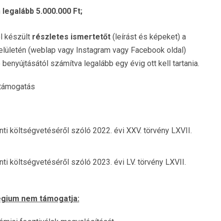
n
legalább 5.000.000 Ft;
l készült
részletes ismertetőt
(leírást és képeket) a
felületén (weblap vagy Instagram vagy Facebook oldal)
enyújtásától számítva legalább egy évig ott kell tartania.
 támogatás
ti költségvetéséről szóló 2022. évi XXV. törvény LXVII.
ti költségvetéséről szóló 2023. évi LV. törvény LXVII.
légium nem támogatja: