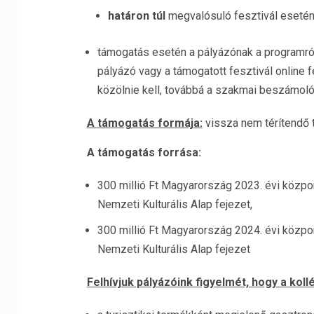
határon túl
megvalósuló fesztivál eseté
támogatás esetén a pályázónak a programró
pályázó vagy a támogatott fesztivál online 
közölnie kell, továbbá a szakmai beszámoló b
A támogatás formája:
vissza nem térítendő
A támogatás forrása:
300 millió Ft Magyarország 2023. évi közpon
Nemzeti Kulturális Alap fejezet,
300 millió Ft Magyarország 2024. évi közpon
Nemzeti Kulturális Alap fejezet
Felhívjuk pályázóink figyelmét, hogy a kol