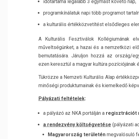
időtartama legalább 3 egymást követő nap,
programkínálatuk napi több programot tartal
a kulturális értékközvetítést elsődleges el
A Kulturális Fesztiválok Kollégiumának el
műveltségünket, a hazai és a nemzetközi előa
bemutatására. Járuljon hozzá az ország/eg
ezen keresztül a magyar kultúra pozíciójának 
Tükrözze a Nemzeti Kulturális Alap értékközp
minőségi produktumainak és kiemelkedő képvi
Pályázati feltételek
:
a pályázó az NKA portálján a
regisztrációt
a rendezvény költségvetése
(pályázati a
Magyarország területén
megvalósuló f