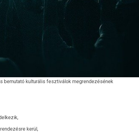
 és bemutató kulturális fesztiválok megrendezésének
delkezik,
rendezésre kerül,