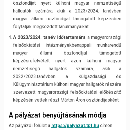
ösztöndíjat nyert külhoni magyar nemzetiségű
hallgatók számára, akik a 2023/2024. tanévben
magyar állami ösztöndíjjal támogatott képzésben
folytatják megkezdett tanulmányaikat.
A 2023/2024. tanév időtartamára
a magyarországi
felsőoktatási intézményekbenappali munkarendű
magyar állami ösztöndíjjal támogatott
képzésrefelvételt nyert azon külhoni magyar
nemzetiségű hallgatók számára, akik a
2022/2023.tanévben a Külgazdasági és
Külügyminisztérium külhoni magyar hallgatók részére
szervezett magyarországi felsőoktatási előkészítő
képzésén vettek részt Márton Áron ösztöndíjasként.
A pályázat benyújtásának módja
Az pályázói felület a
https://palyazat.tpf.hu
címen