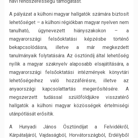
havi rendszerességű támogatást.
A pályázat a külhoni magyar hallgatók számára biztosít
lehetőséget – a külhoni régiókban magyar nyelven nem
tanulható, úgynevezett hiányszakokon – a
magyarországi felsőoktatási képzésbe történő
bekapcsolódásra, illetve a már megkezdett
tanulmányaik folytatására. Az ösztöndíj által lehetőség
nyílik a magyar szaknyelv alaposabb elsajátítására, a
magyarországi felsőoktatási intézmények könyvtári
lehetőségeihez való hozzáférésre, illetve az
anyaországi kapcsolattartás megerősítésére. A
megszerzett tudással szülőföldjükre visszatérő
hallgatók a külhoni magyar közösségek értelmiségi
utánpótlását erősítik.
A Hunyadi János Ösztöndíjat a Felvidékről,
Kárpátaljáról, Vajdaságból, Horvátországból, Erdélyből