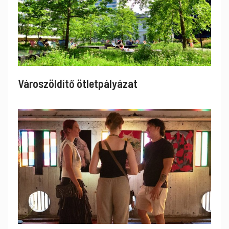
Városzöldítő ötletpályázat