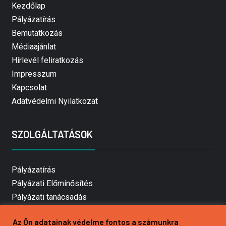
Kezdőlap
Pályázatírás
Bemutatkozás
Médiaajánlat
Hírlevél feliratkozás
Impresszum
Kapcsolat
Adatvédelmi Nyilatkozat
SZOLGÁLTATÁSOK
Pályázatírás
Pályázati Előminősítés
Pályázati tanácsadás
Pályázatírás vállalkozásoknak
Az Ön adatainak védelme fontos a számunkra
Mezőgazdasági pályázatírás