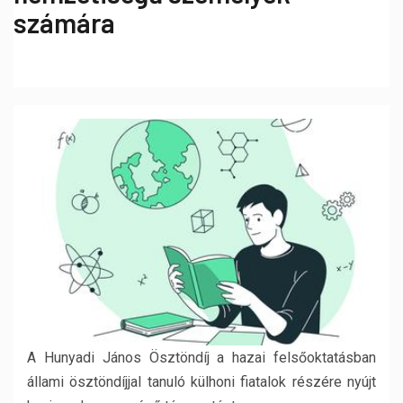
számára
A Hunyadi János Ösztöndíj a hazai felsőoktatásban
állami ösztöndíjjal tanuló külhoni fiatalok részére nyújt