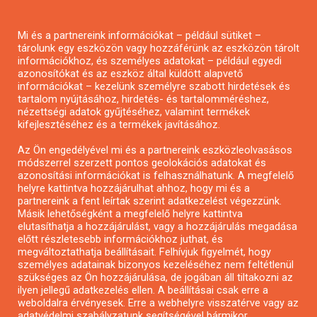
Pályázatírás magánszemélyeknek
Mi és a partnereink információkat – például sütiket –
Pályázatírás civil szervezeteknek
tárolunk egy eszközön vagy hozzáférünk az eszközön tárolt
Pályázatírás önkormányzatoknak
információkhoz, és személyes adatokat – például egyedi
azonosítókat és az eszköz által küldött alapvető
Pályázatfigyelés
információkat – kezelünk személyre szabott hirdetések és
Specifikus pályázatfigyelés vagy hírlevél
tartalom nyújtásához, hirdetés- és tartalomméréshez,
nézettségi adatok gyűjtéséhez, valamint termékek
kifejlesztéséhez és a termékek javításához.
PÁLYÁZATFIGYELŐ
Az Ön engedélyével mi és a partnereink eszközleolvasásos
módszerrel szerzett pontos geolokációs adatokat és
azonosítási információkat is felhasználhatunk. A megfelelő
helyre kattintva hozzájárulhat ahhoz, hogy mi és a
Pályázatok magánszemélyeknek
partnereink a fent leírtak szerint adatkezelést végezzünk.
Pályázatok civil szervezeteknek
Másik lehetőségként a megfelelő helyre kattintva
elutasíthatja a hozzájárulást, vagy a hozzájárulás megadása
Pályázatok vállalkozásoknak
előtt részletesebb információkhoz juthat, és
Önkormányzati pályázatok
megváltoztathatja beállításait. Felhívjuk figyelmét, hogy
személyes adatainak bizonyos kezeléséhez nem feltétlenül
Mezőgazdasági pályázatok
szükséges az Ön hozzájárulása, de jogában áll tiltakozni az
Falusi turizmus pályázatok
ilyen jellegű adatkezelés ellen. A beállításai csak erre a
weboldalra érvényesek. Erre a webhelyre visszatérve vagy az
Napelem pályázatok
adatvédelmi szabályzatunk segítségével bármikor