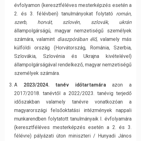
évfolyamon (keresztféléves mesterképzés esetén a
2. és 3. félévben) tanulmányokat folytató
román,
szerb, horvát, szlovén, szlovák, ukrán
állampolgárságú, magyar nemzetiségű személyek
számára, valamint
diaszpórában élő
, valamely más
külföldi ország (Horvátország, Románia, Szerbia,
Szlovákia, Szlovénia és Ukrajna kivételével)
állampolgárságával rendelkező, magyar nemzetiségű
személyek számára.
A
2023/2024. tanév időtartamára
azon a
2017/2018. tanévtől a 2022/2023. tanévig terjedő
időszakban valamely tanévre vonatkozóan a
magyarországi felsőoktatási intézmények nappali
munkarendben folytatott tanulmányaik I. évfolyamára
(keresztféléves mesterképzés esetén a 2. és 3.
félévre) pályázati úton miniszteri / Hunyadi János