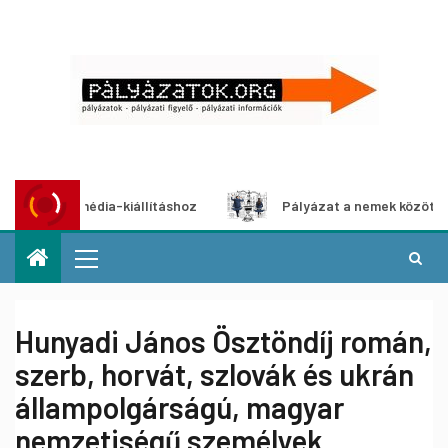
ltimédia-kiállításhoz
Pályázat a nemek közötti egyenlős
Hunyadi János Ösztöndíj román,
szerb, horvát, szlovák és ukrán
állampolgárságú, magyar
nemzetiségű személyek