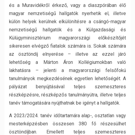
és a Muravidékről érkező, vagy a diaszpórában élő
magyar nemzetiségű hallgatók nyerhetik el, illetve
külön helyek kerülnek elkülönítésre a csángó-magyar
nemzetiségű hallgatók és a Külgazdasági és
Külügyminisztérium magyarországi előkészítőjét
sikeresen elvégző fiatalok számára is. Sokak számára
az ösztöndíj elnyerése – illetve az ezzel járó
lehetőség a Márton Áron Kollégiumokban való
lakhatásra – jelenti a magyarországi felsőfokú
tanulmányok megkezdésének egyetlen lehetőségét. A
pályázat benyújtásával teljes szemeszteres
részképzésre, részképzős tanulmányútra, illetve teljes
tanév támogatására nyújthatnak be igényt a hallgatók.
A 2023/2024. tanév időtartamára alap-, osztatlan vagy
mesterképzésben összesen 380 fő részesülhet
ösztöndíjban. Emellett teljes szemeszteres