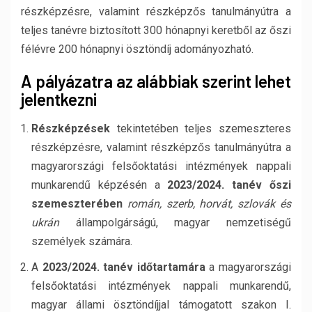
részképzésre, valamint részképzős tanulmányútra a
teljes tanévre biztosított 300 hónapnyi keretből az őszi
félévre 200 hónapnyi ösztöndíj adományozható.
A pályázatra az alábbiak szerint lehet
jelentkezni
Részképzések
tekintetében teljes szemeszteres
részképzésre, valamint részképzős tanulmányútra a
magyarországi felsőoktatási intézmények nappali
munkarendű képzésén a
2023/2024. tanév őszi
szemeszterében
román, szerb, horvát, szlovák és
ukrán
állampolgárságú, magyar nemzetiségű
személyek számára.
A
2023/2024. tanév időtartamára
a magyarországi
felsőoktatási intézmények nappali munkarendű,
magyar állami ösztöndíjjal támogatott szakon I.