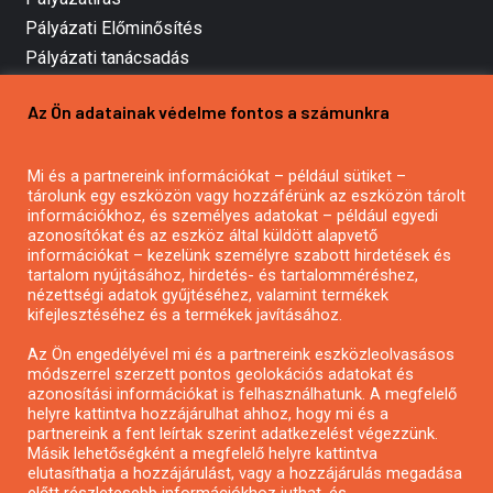
Pályázati Előminősítés
Pályázati tanácsadás
Pályázatírás vállalkozásoknak
Az Ön adatainak védelme fontos a számunkra
Mezőgazdasági pályázatírás
Pályázatírás magánszemélyeknek
Mi és a partnereink információkat – például sütiket –
Pályázatírás civil szervezeteknek
tárolunk egy eszközön vagy hozzáférünk az eszközön tárolt
Pályázatírás önkormányzatoknak
információkhoz, és személyes adatokat – például egyedi
azonosítókat és az eszköz által küldött alapvető
Pályázatfigyelés
információkat – kezelünk személyre szabott hirdetések és
Specifikus pályázatfigyelés vagy hírlevél
tartalom nyújtásához, hirdetés- és tartalomméréshez,
nézettségi adatok gyűjtéséhez, valamint termékek
kifejlesztéséhez és a termékek javításához.
PÁLYÁZATFIGYELŐ
Az Ön engedélyével mi és a partnereink eszközleolvasásos
módszerrel szerzett pontos geolokációs adatokat és
azonosítási információkat is felhasználhatunk. A megfelelő
helyre kattintva hozzájárulhat ahhoz, hogy mi és a
Pályázatok magánszemélyeknek
partnereink a fent leírtak szerint adatkezelést végezzünk.
Pályázatok civil szervezeteknek
Másik lehetőségként a megfelelő helyre kattintva
elutasíthatja a hozzájárulást, vagy a hozzájárulás megadása
Pályázatok vállalkozásoknak