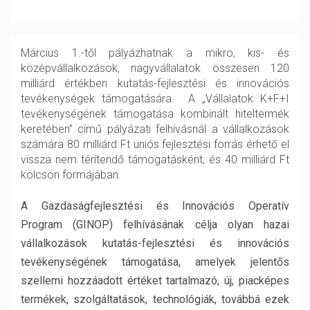
Március 1.-től pályázhatnak a mikro, kis- és
középvállalkozások, nagyvállalatok összesen 120
milliárd értékben kutatás-fejlesztési és innovációs
tevékenységek támogatására. A „Vállalatok K+F+I
tevékenységének támogatása kombinált hiteltermék
keretében” című pályázati felhívásnál a vállalkozások
számára 80 milliárd Ft uniós fejlesztési forrás érhető el
vissza nem térítendő támogatásként, és 40 milliárd Ft
kölcsön formájában.
A Gazdaságfejlesztési és Innovációs Operatív
Program (GINOP) felhívásának célja olyan hazai
vállalkozások kutatás-fejlesztési és innovációs
tevékenységének támogatása, amelyek jelentős
szellemi hozzáadott értéket tartalmazó, új, piacképes
termékek, szolgáltatások, technológiák, továbbá ezek