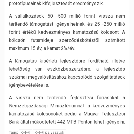
prototípusainak kifejlesztését eredményezik.
A vállalkozások 50 -500 millió forint vissza nem
térítendő támogatást igényelhetnek, és 25 -250 millió
forint értékű kedvezményes kamatozású kölcsönt. A
kölcsön futamideje szerződéskötéstől számított
maximum 15 év, a kamat 2%/év.
A támogatás kísérleti fejlesztésre fordítható, illetve
lehetőség van eszközbeszerzésre, a fejlesztés
szakmai megvalósításához kapcsolódó szolgáltatások
igénybevételére is.
A vissza nem térítendő fejlesztési forrásokat a
Nemzetgazdasági Minisztériumnál, a kedvezményes
kamatozású kölcsönöket pedig a Magyar Fejlesztési
Bank által működtetett 442 MFB Ponton lehet igényelni.
K+F+I
K+F+I pályázatok
Tags: