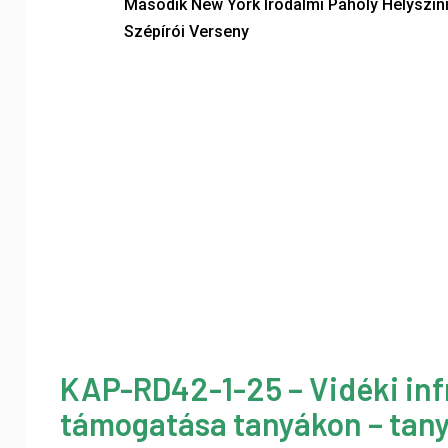
Második New York Irodalmi Páholy Helyszín
Szépírói Verseny
KAP-RD42-1-25 – Vidéki inf
támogatása tanyákon – tany