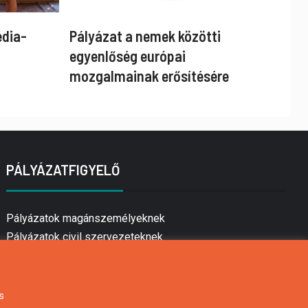
édia-
Pályázat a nemek közötti
egyenlőség európai
mozgalmainak erősítésére
PÁLYÁZATFIGYELŐ
Pályázatok magánszemélyeknek
Pályázatok civil szervezeteknek
Pályázatok vállalkozásoknak
Önkormányzati pályázatok
Mezőgazdasági pályázatok
s