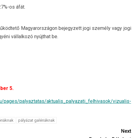
27%-os áfát.
működtető Magyarországon bejegyzett jogi személy vagy jogi
éni vállalkozó nyújthat be.
ber 5.
u/pages/palyaztatas/aktualis_palyazati_felhivasok/vizualis-
ériáknak
pályázat galériáknak
Next