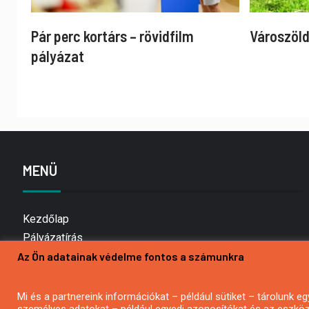
Pár perc kortárs – rövidfilm
Városzöld
pályázat
MENÜ
Kezdőlap
Pályázatírás
Az Ön adatainak védelme fontos a számunkra
Bemutatkozás
Médiaajánlat
Hírlevél feliratkozás
Mi és a partnereink információkat – például sütiket – tárolunk