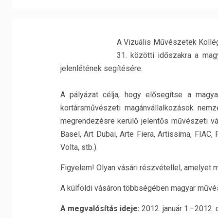
A Vizuális Művészetek Kollég
31. közötti időszakra a mag
jelenlétének segítésére.
A pályázat célja, hogy elősegítse a magya
kortársművészeti magánvállalkozások nemze
megrendezésre kerülő jelentős művészeti vás
Basel, Art Dubai, Arte Fiera, Artissima, FIAC,
Volta, stb.).
Figyelem! Olyan vásári részvétellel, amelyet 
A külföldi vásáron többségében magyar művés
A megvalósítás ideje:
2012. január 1.–2012.