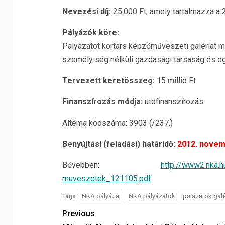
Nevezési díj:
25.000 Ft, amely tartalmazza a 
Pályázók köre:
Pályázatot kortárs képzőművészeti galériát 
személyiség nélküli gazdasági társaság és egy
Tervezett keretösszeg:
15 millió Ft
Finanszírozás módja:
utófinanszírozás
Altéma kódszáma: 3903 (/237.)
Benyújtási (feladási) határidő:
2012. novem
Bővebben:
http://www2.nka.h
muveszetek_121105.pdf
NKA pályázat
NKA pályázatok
pálázatok gal
Tags:
Previous