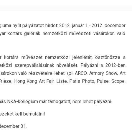
iuma nyílt pályázatot hirdet: 2012. január 1.–2012. december
yar kortárs galériák nemzetközi művészeti vásárokon való
r kortárs művészet nemzetközi jelenlétét, ösztönözze a
tközi szerepvállalásának növelését. Pályázni a 2012-ben
árokon való részvételre lehet. (pl. ARCO, Armory Show, Art
 Frieze, Hong Kong Art Fair, Liste, Paris Photo, Pulse, Scope,
más NKA-kollégium már támogatott, nem lehet pályázni.
zeket kell bemutatni!
 december 31.