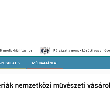
iállításhoz
Pályázat a nemek közötti egyenlőség európai
APCSOLAT
MÉDIAAJÁNLAT
ériák nemzetközi művészeti vásárok