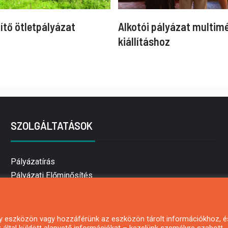
ítő ötletpályázat
Alkotói pályázat multim
kiállításhoz
SZOLGÁLTATÁSOK
Pályázatírás
Pályázati Előminősítés
Pályázati tanácsadás
Pályázatírás vállalkozásoknak
Mezőgazdasági pályázatírás
 egy eszközön vagy hozzáférünk az eszközön tárolt információkhoz, é