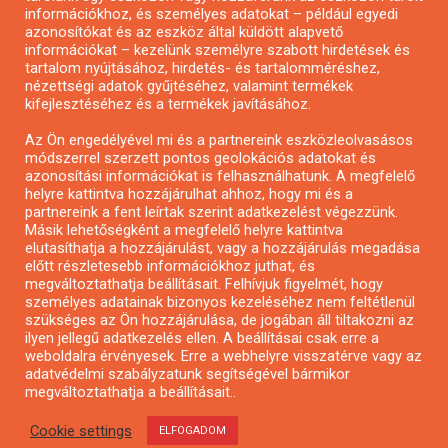
Pályázatírás önkormányzatoknak
információkhoz, és személyes adatokat – például egyedi
azonosítókat és az eszköz által küldött alapvető
Pályázatfigyelés
információkat – kezelünk személyre szabott hirdetések és
Specifikus pályázatfigyelés vagy hírlevél
tartalom nyújtásához, hirdetés- és tartalomméréshez,
nézettségi adatok gyűjtéséhez, valamint termékek
kifejlesztéséhez és a termékek javításához.
PÁLYÁZATFIGYELŐ
Az Ön engedélyével mi és a partnereink eszközleolvasásos
módszerrel szerzett pontos geolokációs adatokat és
azonosítási információkat is felhasználhatunk. A megfelelő
helyre kattintva hozzájárulhat ahhoz, hogy mi és a
Pályázatok magánszemélyeknek
partnereink a fent leírtak szerint adatkezelést végezzünk.
Pályázatok civil szervezeteknek
Másik lehetőségként a megfelelő helyre kattintva
elutasíthatja a hozzájárulást, vagy a hozzájárulás megadása
Pályázatok vállalkozásoknak
előtt részletesebb információkhoz juthat, és
Önkormányzati pályázatok
megváltoztathatja beállításait. Felhívjuk figyelmét, hogy
személyes adatainak bizonyos kezeléséhez nem feltétlenül
Mezőgazdasági pályázatok
szükséges az Ön hozzájárulása, de jogában áll tiltakozni az
Falusi turizmus pályázatok
ilyen jellegű adatkezelés ellen. A beállításai csak erre a
weboldalra érvényesek. Erre a webhelyre visszatérve vagy az
Napelem pályázatok
adatvédelmi szabályzatunk segítségével bármikor
GINOP pályázatok
megváltoztathatja a beállításait..
Cookie settings
ELFOGADOM