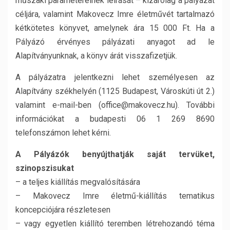
műszaki paramétereinek leírását – kizárólag a pályázat
céljára, valamint Makovecz Imre életművét tartalmazó
kétkötetes könyvet, amelynek ára 15 000 Ft. Ha a
Pályázó érvényes pályázati anyagot ad le
Alapítványunknak, a könyv árát visszafizetjük.
A pályázatra jelentkezni lehet személyesen az
Alapítvány székhelyén (1125 Budapest, Városkúti út 2.)
valamint e-mail-ben (office@makovecz.hu). További
információkat a budapesti 06 1 269 8690
telefonszámon lehet kérni.
A Pályázók benyújthatják saját tervüket,
szinopszisukat
– a teljes kiállítás megvalósítására
– Makovecz Imre életmű-kiállítás tematikus
koncepciójára részletesen
– vagy egyetlen kiállító teremben létrehozandó téma