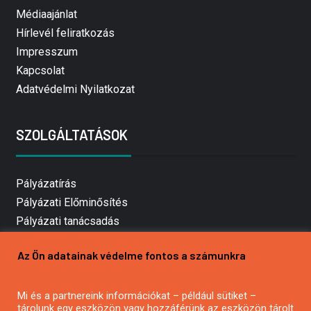
Médiaajánlat
Hírlevél feliratkozás
Impresszum
Kapcsolat
Adatvédelmi Nyilatkozat
SZOLGÁLTATÁSOK
Pályázatírás
Pályázati Előminősítés
Pályázati tanácsadás
Pályázatírás vállalkozásoknak
Az Ön adatainak védelme fontos a számunkra
Mezőgazdasági pályázatírás
Pályázatírás magánszemélyeknek
Mi és a partnereink információkat – például sütiket –
Pályázatírás civil szervezeteknek
tárolunk egy eszközön vagy hozzáférünk az eszközön tárolt