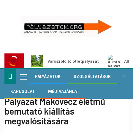
Városzöldítő ötletpályázat
Alko
PÁLYÁZATOK
SZOLGÁLTATÁSOK
KAPCSOLAT
MÉDIAAJÁNLAT
Pályázat Makovecz életmű
bemutató kiállítás
megvalósítására