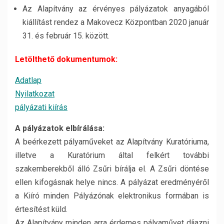
Az Alapítvány az érvényes pályázatok anyagából
kiállítást rendez a Makovecz Központban 2020 január
31. és február 15. között.
Letölthető dokumentumok:
Adatlap
Nyilatkozat
pályázati kiírás
A pályázatok elbírálása:
A beérkezett pályaműveket az Alapítvány Kuratóriuma,
illetve a Kuratórium által felkért további
szakemberekből álló Zsűri bírálja el. A Zsűri döntése
ellen kifogásnak helye nincs. A pályázat eredményéről
a Kiíró minden Pályázónak elektronikus formában is
értesítést küld.
Az Alapítvány minden arra érdemes pályaművet díjazni