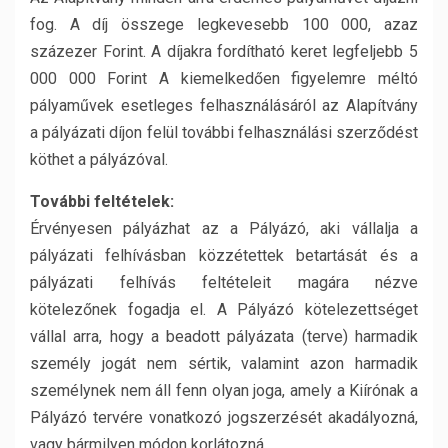
fog. A díj összege legkevesebb 100 000, azaz
százezer Forint. A díjakra fordítható keret legfeljebb 5
000 000 Forint A kiemelkedően figyelemre méltó
pályaművek esetleges felhasználásáról az Alapítvány
a pályázati díjon felül további felhasználási szerződést
köthet a pályázóval.
További feltételek:
Érvényesen pályázhat az a Pályázó, aki vállalja a
pályázati felhívásban közzétettek betartását és a
pályázati felhívás feltételeit magára nézve
kötelezőnek fogadja el. A Pályázó kötelezettséget
vállal arra, hogy a beadott pályázata (terve) harmadik
személy jogát nem sértik, valamint azon harmadik
személynek nem áll fenn olyan joga, amely a Kiírónak a
Pályázó tervére vonatkozó jogszerzését akadályozná,
vagy bármilyen módon korlátozná.