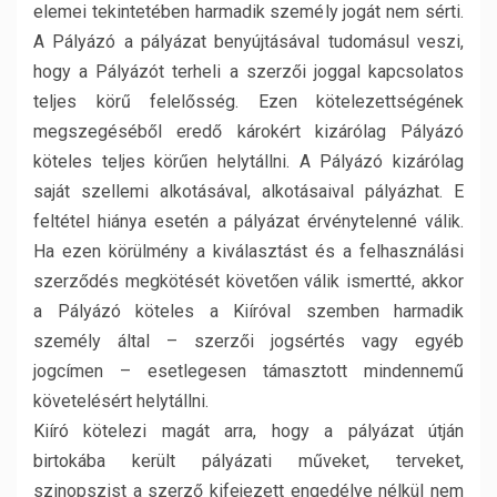
elemei tekintetében harmadik személy jogát nem sérti.
A Pályázó a pályázat benyújtásával tudomásul veszi,
hogy a Pályázót terheli a szerzői joggal kapcsolatos
teljes körű felelősség. Ezen kötelezettségének
megszegéséből eredő károkért kizárólag Pályázó
köteles teljes körűen helytállni. A Pályázó kizárólag
saját szellemi alkotásával, alkotásaival pályázhat. E
feltétel hiánya esetén a pályázat érvénytelenné válik.
Ha ezen körülmény a kiválasztást és a felhasználási
szerződés megkötését követően válik ismertté, akkor
a Pályázó köteles a Kiíróval szemben harmadik
személy által – szerzői jogsértés vagy egyéb
jogcímen – esetlegesen támasztott mindennemű
követelésért helytállni.
Kiíró kötelezi magát arra, hogy a pályázat útján
birtokába került pályázati műveket, terveket,
szinopszist a szerző kifejezett engedélye nélkül nem