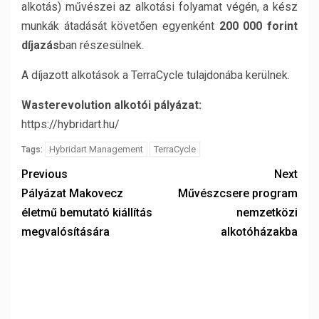
alkotás) művészei az alkotási folyamat végén, a kész
munkák átadását követően egyenként
200 000 forint
díjazás
ban részesülnek.
A díjazott alkotások a TerraCycle tulajdonába kerülnek.
Wasterevolution alkotói pályázat:
https://hybridart.hu/
Hybridart Management
TerraCycle
Tags:
Previous
Next
Pályázat Makovecz
Művészcsere program
életmű bemutató kiállítás
nemzetközi
megvalósítására
alkotóházakba