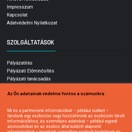
Impresszum
Kapcsolat
Adatvédelmi Nyilatkozat
SZOLGÁLTATÁSOK
Pályázatírás
Pályázati Előminősítés
Pályázati tanácsadás
Pályázatírás vállalkozásoknak
Az Ön adatainak védelme fontos a számunkra
Mezőgazdasági pályázatírás
Pályázatírás magánszemélyeknek
Mi és a partnereink információkat – például sütiket –
Pályázatírás civil szervezeteknek
tárolunk egy eszközön vagy hozzáférünk az eszközön tárolt
Pályázatírás önkormányzatoknak
információkhoz, és személyes adatokat – például egyedi
azonosítókat és az eszköz által küldött alapvető
Pályázatfigyelés
információkat – kezelünk személyre szabott hirdetések és