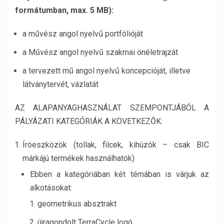
formátumban, max. 5 MB):
a művész angol nyelvű portfólióját
a Művész angol nyelvű szakmai önéletrajzát
a tervezett mű angol nyelvű koncepcióját, illetve
látványtervét, vázlatát
AZ ALAPANYAGHASZNÁLAT SZEMPONTJÁBÓL A
PÁLYÁZATI KATEGÓRIÁK A KÖVETKEZŐK:
Íróeszközök (tollak, filcek, kihúzók – csak BIC
márkájú termékek használhatók)
Ebben a kategóriában két témában is várjuk az
alkotásokat:
geometrikus absztrakt
újragondolt TerraCycle logó