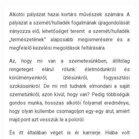
Alkotói pályázat hazai kortárs művészek számára. A
pályázat a szemét/hulladék fogalmának újragondolását
irányozza elő, lehetőséget teremt a szemét/hulladék
„természetének” alaposabb megismerésére és a
megfelelő kezelési megoldások feltárására.
Az, hogy mi van a szemetesünkben, állítólag
rengeteget elárul rólunk: életmódunkról és
körülményeinkről, ízlésünkről, fogyasztási
szokásainkról. De mi mit tudnánk elmondani a saját
szemetünkről, azon kívül, hogy van? Pedig többségük
gondos munka, hosszas alkotói folyamat eredménye,
hogy olyan küllembe csomagoljon egy-egy árut, amiért
majd pont azt vesszük le a polcról.
És itt általában véget is ér karrierje. Hiába volt