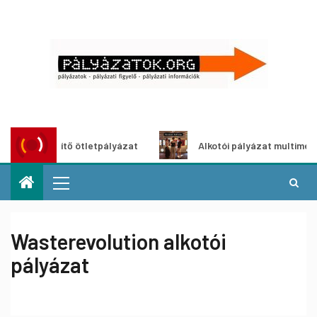
szöldítő ötletpályázat
Alkotói pályázat multimédia-kiállí
Wasterevolution alkotói
pályázat