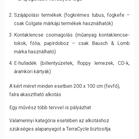
Szájápolási termékek (fogkrémes tubus, fogkefe –
csak Colgate márkájú termékek használhatók)
Kontaklencse csomagolás (műanyag kontaklencse-
tokok, fólia, papírdoboz – csak Bausch & Lomb
márka használható)
E-hulladék (billentyúzetek, floppy lemezek, CD-k,
áramköri kártyák)
A kért méret minden esetben 200 x 100 cm (fevfő),
falra akasztható alkotás
Egy művész több tervvel is pályázhat.
Valamennyi kategória esetében az alkotáshoz
szükséges alapanyagot a TerraCycle biztosítja.