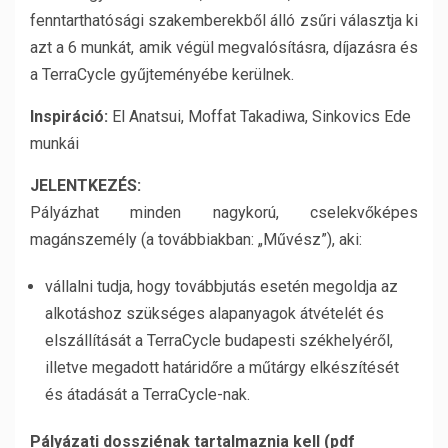
fenntarthatósági szakemberekből álló zsűri választja ki
azt a 6 munkát, amik végül megvalósításra, díjazásra és
a TerraCycle gyűjteményébe kerülnek.
Inspiráció:
El Anatsui, Moffat Takadiwa, Sinkovics Ede
munkái
JELENTKEZÉS:
Pályázhat minden nagykorú, cselekvőképes
magánszemély (a továbbiakban: „Művész”), aki:
vállalni tudja, hogy továbbjutás esetén megoldja az
alkotáshoz szükséges alapanyagok átvételét és
elszállítását a TerraCycle budapesti székhelyéről,
illetve megadott határidőre a műtárgy elkészítését
és átadását a TerraCycle-nak.
Pályázati dossziénak tartalmaznia kell (pdf