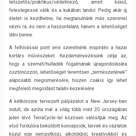
tetszetős/praktikus/védelmező, amint kiürül,
feleslegessé válik és a kukában landol. Pedig akár új
életet is kezdhetne, ha megtanulnánk más szemmel
nézni rá, és nem a haszontalant, hanem a lehetőséget
látni benne.
A felhívással pont erre szeretnénk inspirálni a hazai
kortárs művészeket. Kezdeményezésünk célja az,
hogy a szemét/hulladék fogalmának újragondolására
ösztönözzön, lehetőséget teremtsen „természetének”
alaposabb megismerésére, hiszen csakis így lehet
megfelelő megoldást találni kezelésére.
A kétkörösre tervezett pályázatot a New Jersey-ben
indult, de azóta már a világ több mint 20 országában
jelen lévő TerraCycle-lel közösen valósítjuk meg. Az
első fordulóra beküldött koncepciók, tervek és vázlatok
közül egy nemzetközi, alkotókból, kreatívokból és