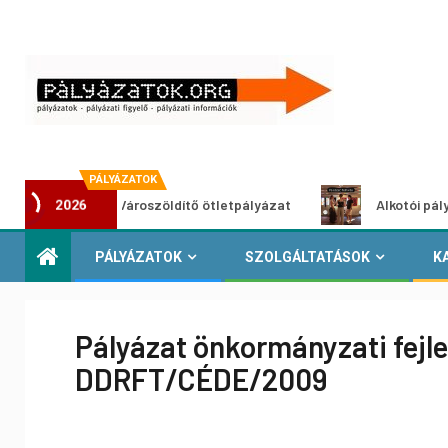
PÁLYÁZATOK
Városzöldítő ötletpályázat
Alkotói pályázat mult
2026
PÁLYÁZATOK
SZOLGÁLTATÁSOK
K
Pályázat önkormányzati fejl
DDRFT/CÉDE/2009