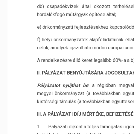
db) csapadékvizek által okozott terhelés
hordalékfogó műtárgyak építése által;
e) önkormányzati fejlesztésekhez kapcsolódó
f) helyi önkormányzatok alapfeladatainak ell
célok, amelyek igazolható módon európai uni
A rendelkezésre álló keret legalább 60%-a a b
II. PÁLYÁZAT BENYÚJTÁSÁRA JOGOSULTA
Pályázatot nyújthat be
: a régióban megval
megyei önkormányzat (a továbbiakban együt
kistérségi társulás (a továbbiakban együttesen:
III. A PÁLYÁZATI DÍJ MÉRTÉKE, BEFIZETÉ
1. Pályázati díjként a teljes támogatási igé