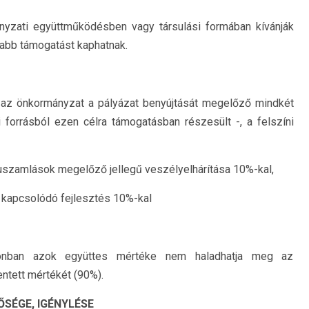
yzati együttműködésben vagy társulási formában kívánják
sabb támogatást kaphatnak.
 az önkormányzat a pályázat benyújtását megelőző mindkét
 forrásból ezen célra támogatásban részesült -, a felszíni
suszamlások megelőző jellegű veszélyelhárítása 10%-kal,
kapcsolódó fejlesztés 10%-kal
zonban azok együttes mértéke nem haladhatja meg az
ntett mértékét (90%).
ŐSÉGE, IGÉNYLÉSE