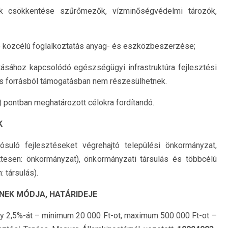
ek csökkentése szűrőmezők, vízminőségvédelmi tározók,
 közcélú foglalkoztatás anyag- és eszközbeszerzése;
átásához kapcsolódó egészségügyi infrastruktúra fejlesztési
ós forrásból támogatásban nem részesülhetnek.
) pontban meghatározott célokra fordítandó.
K
ósuló fejlesztéseket végrehajtó települési önkormányzat,
tesen: önkormányzat), önkormányzati társulás és többcélú
 társulás).
SÉNEK MÓDJA, HATÁRIDEJE
ny 2,5%-át – minimum 20 000 Ft-ot, maximum 500 000 Ft-ot –