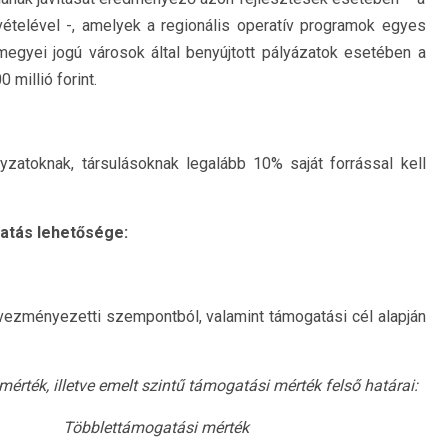
ételével -, amelyek a regionális operatív programok egyes
egyei jogú városok által benyújtott pályázatok esetében a
millió forint.
zatoknak, társulásoknak legalább 10% saját forrással kell
atás lehetősége:
dvezményezetti szempontból, valamint támogatási cél alapján
érték, illetve emelt szintű támogatási mérték felső határai:
Többlettámogatási mérték