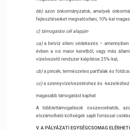
bb)
azon önkormányzatok, amelyek önkormán
fejlesztéseiket megvalósítani, 10%-kal maga
c) támogatási cél alapján
ca)
a belvíz elleni védekezés – amennyiben
évben a vis maior keretből, vagy más állami
vízelvezető rendszer kiépítése 25%-kal,
cb)
a pincék, természetes partfalak és földc
cc)
a szennyvízelvezetéshez és -kezeléshez 
magasabb támogatást kaphat.
A többlettámogatások összevonhatók, a
elszámolható költségek saját forrással csökke
V. A PÁLYÁZATI EGYSÉGCSOMAG ELÉRHET