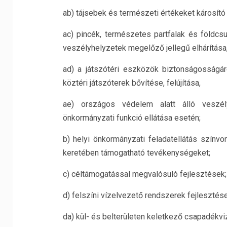
ab) tájsebek és természeti értékeket károsí
ac) pincék, természetes partfalak és földcs
veszélyhelyzetek megelőző jellegű elhárítása
ad) a játszótéri eszközök biztonságosságá
köztéri játszóterek bővítése, felújítása,
ae) országos védelem alatt álló veszél
önkormányzati funkció ellátása esetén;
b) helyi önkormányzati feladatellátás színv
keretében támogatható tevékenységeket;
c) céltámogatással megvalósuló fejlesztések;
d) felszíni vízelvezető rendszerek fejlesztés
da) kül- és belterületen keletkező csapadékv