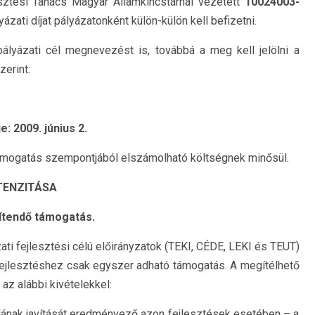
lesztési Tanács Magyar Államkincstárnál vezetett
10024003-
ázati díjat pályázatonként külön-külön kell befizetni.
pályázati cél megnevezést is, továbbá a meg kell jelölni a
zerint:
e: 2009. június 2.
támogatás szempontjából elszámolható költségnek minősül.
TENZITÁSA
ítendő támogatás.
ti fejlesztési célú előirányzatok (TEKI, CÉDE, LEKI és TEUT)
fejlesztéshez csak egyszer adható támogatás. A megítélhető
az alábbi kivételekkel:
alának javítását eredményező azon fejlesztések esetében – a