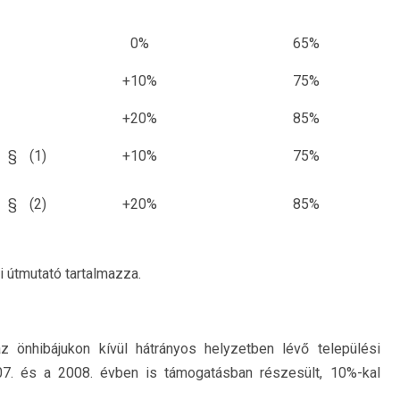
0%
65%
+10%
75%
+20%
85%
. § (1)
+10%
75%
. § (2)
+20%
85%
i útmutató tartalmazza.
z önhibájukon kívül hátrányos helyzetben lévő települési
7. és a 2008. évben is támogatásban részesült, 10%-kal