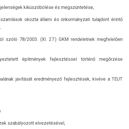
tó jelenségek kiküszöbölése és megszüntetése,
uszamlások okozta állami és önkormányzati tulajdont érintő
,
ról szóló 78/2003. (XI. 27.) GKM rendeletnek megfelelően
yeztetett építmények fejlesztéssel történő megőrzése
onalának javítását eredményező fejlesztések, kivéve a TEUT
e
izek szabályozott elvezetésével,