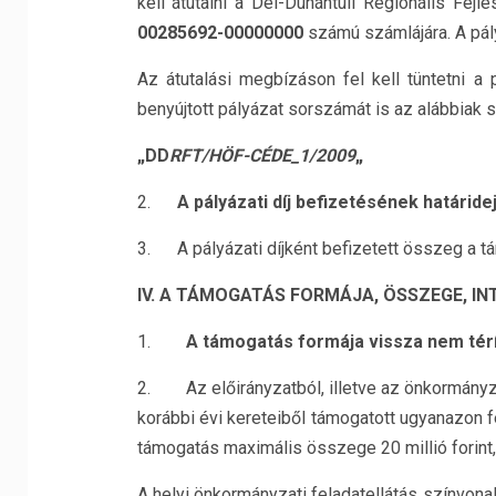
kell átutalni a Dél-Dunántúli Regionális Fej
00285692-00000000
számú számlájára. A pály
Az átutalási megbízáson fel kell tüntetni a 
benyújtott pályázat sorszámát is az alábbiak s
„DD
RFT/HÖF-CÉDE_1/2009
„
2.
A pályázati díj befizetésének határidej
3. A pályázati díjként befizetett összeg a 
IV. A TÁMOGATÁS FORMÁJA, ÖSSZEGE, IN
1.
A támogatás formája vissza nem tér
2. Az előirányzatból, illetve az önkormányza
korábbi évi kereteiből támogatott ugyanazon 
támogatás maximális összege 20 millió forint, 
A helyi önkormányzati feladatellátás színvon