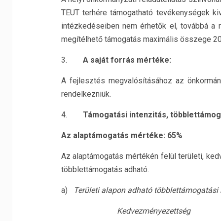
TEUT terhére támogatható tevékenységek kiv
intézkedéseiben nem érhetők el, továbbá a m
megítélhető támogatás maximális összege 200 
3.
A saját forrás mértéke:
A fejlesztés megvalósításához az önkormány
rendelkezniük.
4.
Támogatási intenzitás, többlettámog
Az alaptámogatás mértéke: 65%
Az alaptámogatás mértékén felül területi, ke
többlettámogatás adható.
a)
Területi alapon adható többlettámogatási m
Kedvezményezettség