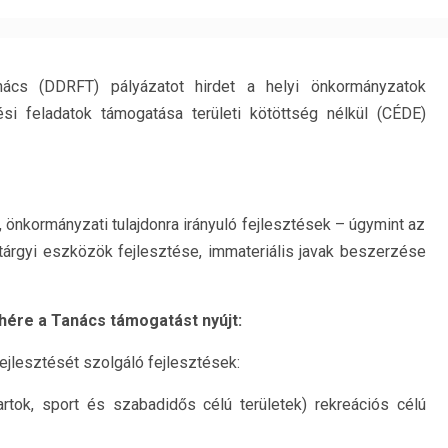
anács (DDRFT) pályázatot hirdet a helyi önkormányzatok
tési feladatok támogatása területi kötöttség nélkül (CÉDE)
 önkormányzati tulajdonra irányuló fejlesztések – úgymint az
tárgyi eszközök fejlesztése, immateriális javak beszerzése
hére a Tanács támogatást nyújt:
ejlesztését szolgáló fejlesztések:
artok, sport és szabadidős célú területek) rekreációs célú