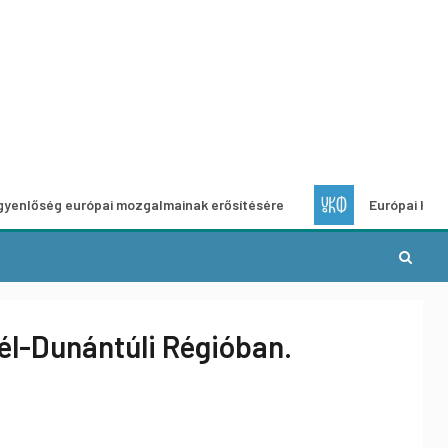
európai mozgalmainak erősítésére
Európai Helyi Kultúra –
él-Dunántúli Régióban.