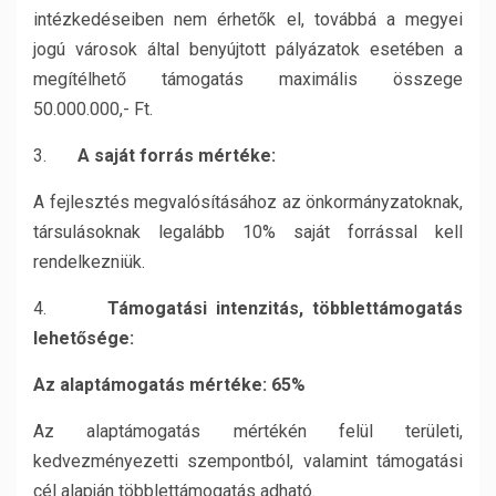
intézkedéseiben nem érhetők el, továbbá a megyei
jogú városok által benyújtott pályázatok esetében a
megítélhető támogatás maximális összege
50.000.000,- Ft.
3.
A saját forrás mértéke:
A fejlesztés megvalósításához az önkormányzatoknak,
társulásoknak legalább 10% saját forrással kell
rendelkezniük.
4.
Támogatási intenzitás, többlettámogatás
lehetősége:
Az alaptámogatás mértéke: 65%
Az alaptámogatás mértékén felül területi,
kedvezményezetti szempontból, valamint támogatási
cél alapján többlettámogatás adható.