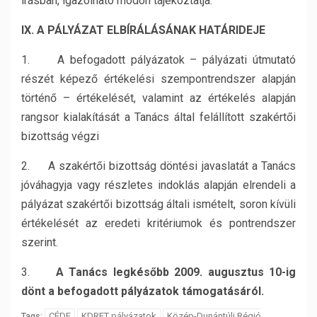
írásban, igazolható módon tájékoztatja.
IX. A PÁLYÁZAT ELBÍRÁLÁSÁNAK HATÁRIDEJE
1. A befogadott pályázatok – pályázati útmutató
részét képező értékelési szempontrendszer alapján
történő – értékelését, valamint az értékelés alapján
rangsor kialakítását a Tanács által felállított szakértői
bizottság végzi
2. A szakértői bizottság döntési javaslatát a Tanács
jóváhagyja vagy részletes indoklás alapján elrendeli a
pályázat szakértői bizottság általi ismételt, soron kívüli
értékelését az eredeti kritériumok és pontrendszer
szerint.
3.
A Tanács legkésőbb 2009. augusztus 10-ig
dönt a befogadott pályázatok támogatásáról.
CÉDE
KDRFT pályázatok
Közép-Dunántúli Régió
Tags: