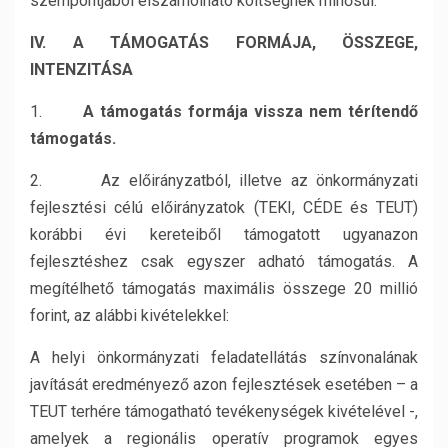
szempontjából elszámolható költségnek minősül.
IV. A TÁMOGATÁS FORMÁJA, ÖSSZEGE,
INTENZITÁSA
1.
A támogatás formája vissza nem térítendő
támogatás.
2. Az előirányzatból, illetve az önkormányzati
fejlesztési célú előirányzatok (TEKI, CÉDE és TEUT)
korábbi évi kereteiből támogatott ugyanazon
fejlesztéshez csak egyszer adható támogatás. A
megítélhető támogatás maximális összege 20 millió
forint, az alábbi kivételekkel:
A helyi önkormányzati feladatellátás színvonalának
javítását eredményező azon fejlesztések esetében – a
TEUT terhére támogatható tevékenységek kivételével -,
amelyek a regionális operatív programok egyes