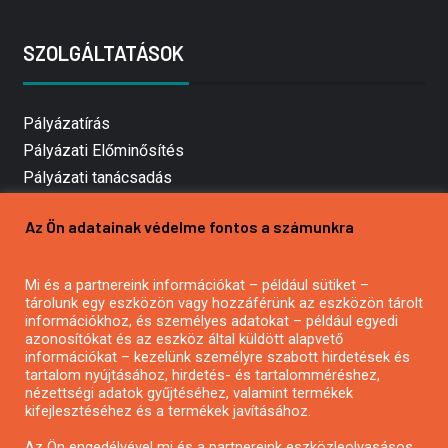
SZOLGÁLTATÁSOK
Pályázatírás
Pályázati Előminősítés
Pályázati tanácsadás
Pályázatírás vállalkozásoknak
Az Ön adatainak védelme fontos a számunkra
Mezőgazdasági pályázatírás
Pályázatírás magánszemélyeknek
Mi és a partnereink információkat – például sütiket –
Pályázatírás civil szervezeteknek
tárolunk egy eszközön vagy hozzáférünk az eszközön tárolt
Pályázatírás önkormányzatoknak
információkhoz, és személyes adatokat – például egyedi
azonosítókat és az eszköz által küldött alapvető
Pályázatfigyelés
információkat – kezelünk személyre szabott hirdetések és
Specifikus pályázatfigyelés vagy hírlevél
tartalom nyújtásához, hirdetés- és tartalomméréshez,
nézettségi adatok gyűjtéséhez, valamint termékek
kifejlesztéséhez és a termékek javításához.
PÁLYÁZATFIGYELŐ
Az Ön engedélyével mi és a partnereink eszközleolvasásos