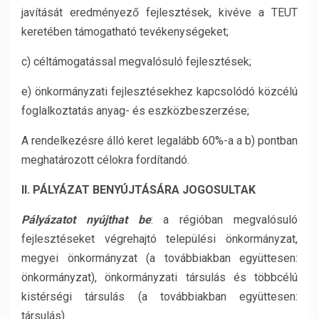
javítását eredményező fejlesztések, kivéve a TEUT
keretében támogatható tevékenységeket;
c) céltámogatással megvalósuló fejlesztések;
e) önkormányzati fejlesztésekhez kapcsolódó közcélú
foglalkoztatás anyag- és eszközbeszerzése;
A rendelkezésre álló keret legalább 60%-a a b) pontban
meghatározott célokra fordítandó.
II. PÁLYÁZAT BENYÚJTÁSÁRA JOGOSULTAK
Pályázatot nyújthat be
: a régióban megvalósuló
fejlesztéseket végrehajtó települési önkormányzat,
megyei önkormányzat (a továbbiakban együttesen:
önkormányzat), önkormányzati társulás és többcélú
kistérségi társulás (a továbbiakban együttesen:
társulás).