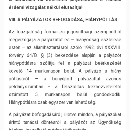
érdemi vizsgálat nélkül elutasítja!
VIII. A PÁLYÁZATOK BEFOGADÁSA, HIÁNYPÓTLÁS
Az Igazgatóság formai és jogosultsági szempontból
megvizsgálja a pályázatot és – hiányosság észlelése
estén – az államháztartásról szóló 1992. évi XXXVIII.
törvény 64/B. § (3) bekezdése alapján a pályázót
hiánypótlásra szólítja fel a pályázat beérkezését
követő 14 munkanapon belül. A pályázó a hiány
pótlásáról – a benyújtott pályázattal azonos
példányszámban – a felszólítás kézhezvételétől
számított 5 munkanapon belül gondoskodik.
Hiánypótlásra csak egyszer van lehetőség.
A pályázat befogadásáról, illetve minden, a pályázókat
érintő tanácsi döntésről a pályázót az Ügynökség