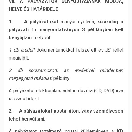
VII. A PÁLYÁZATOK BENYÚJTÁSÁNAK MÓDJA,
HELYE ÉS HATÁRIDEJE
1.
A pályázatokat
magyar nyelven,
kizárólag a
pályázati formanyomtatványon 3 példányban kell
benyújtani
, melyből:
1 db eredeti
dokumentumokkal felszerelt és „E” jellel
megjelölt,
2 db sorszámozott, az eredetivel mindenben
megegyező másolati
példány.
A pályázatot elektronikus adathordozóra (CD, DVD) írva
is csatolni kell.
2.
A pályázatokat postai úton, vagy személyesen
lehet benyújtani.
A pályázatot tartalmazó postai küldeményen a
KD