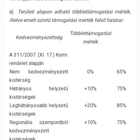
a)
Területi alapon adható többlettámogatási mérték,
illetve emelt szintű támogatási mérték felső határai:
Többlettámogatási
Kedvezményezettség
mérték
A 311/2007. (XI. 17.) Korm.
rendelet alapján
Nem kedvezményezett
0%
65%
kistérség
Hátrányos helyzetű
+10%
75%
kistérségek
Leghátrányosabb helyzetű
+20%
85%
kistérségek
Regionális szempontból
+10%
75%
kedvezményezett
kistérségek