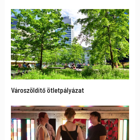
Városzöldítő ötletpályázat