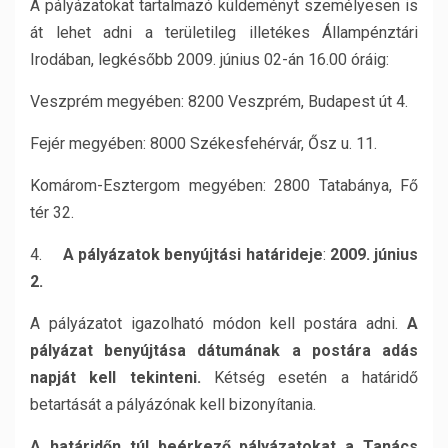
A pályázatokat tartalmazó küldeményt személyesen is
át lehet adni a területileg illetékes Állampénztári
Irodában, legkésőbb 2009. június 02-án 16.00 óráig:
Veszprém megyében: 8200 Veszprém, Budapest út 4.
Fejér megyében: 8000 Székesfehérvár, Ősz u. 11.
Komárom-Esztergom megyében: 2800 Tatabánya, Fő
tér 32.
4.
A pályázatok benyújtási határideje
:
2009. június
2.
A pályázatot igazolható módon kell postára adni.
A
pályázat benyújtása dátumának a postára adás
napját kell tekinteni.
Kétség esetén a határidő
betartását a pályázónak kell bizonyítania.
A határidőn túl beérkező pályázatokat a Tanács