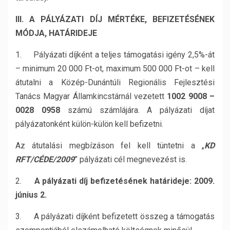
III. A PÁLYÁZATI DÍJ MÉRTÉKE, BEFIZETÉSÉNEK
MÓDJA, HATÁRIDEJE
1. Pályázati díjként a teljes támogatási igény 2,5%-át
– minimum 20 000 Ft-ot, maximum 500 000 Ft-ot – kell
átutalni a Közép-Dunántúli Regionális Fejlesztési
Tanács Magyar Államkincstárnál vezetett
1002 9008 –
0028 0958
számú számlájára. A pályázati díjat
pályázatonként külön-külön kell befizetni.
Az átutalási megbízáson fel kell tüntetni a „
KD
RFT/CÉDE/2009
” pályázati cél megnevezést is.
2.
A pályázati díj befizetésének határideje: 2009.
június 2.
3. A pályázati díjként befizetett összeg a támogatás