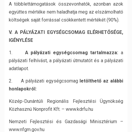
A többlettámogatások összevonhatók, azonban azok
együttes mértéke nem haladhatja meg az elszámolható
költségek saját forrással csökkentett mértékét (90%).
V. A PÁLYÁZATI EGYSÉGCSOMAG ELÉRHETŐSÉGE,
IGÉNYLÉSE
1.
A pályázati egységcsomag tartalmazza:
a
pályázati felhívást, a pályázati útmutatót és a pályázati
adatlapot.
2. A pályázati egységcsomag
letölthető az alábbi
honlapokról:
Közép-Dunántúli Regionális Fejlesztési Ügynökség
Közhasznú Nonprofit Kft. – www.kdrfu.hu
Nemzeti Fejlesztési és Gazdasági Minisztérium –
www.nfgm.gov.hu