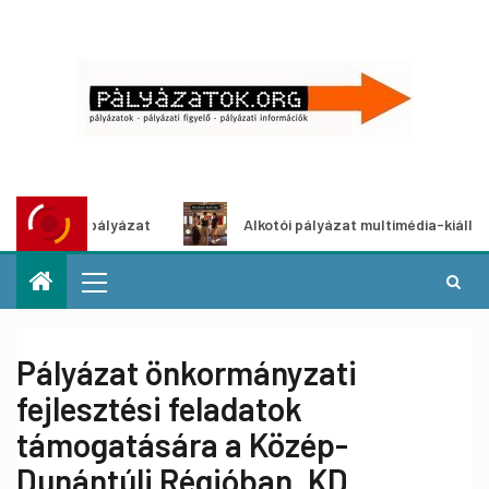
pályázat
Alkotói pályázat multimédia-kiállításhoz
Pályázat önkormányzati
fejlesztési feladatok
támogatására a Közép-
Dunántúli Régióban. KD