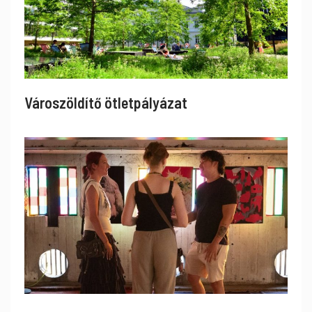
Városzöldítő ötletpályázat