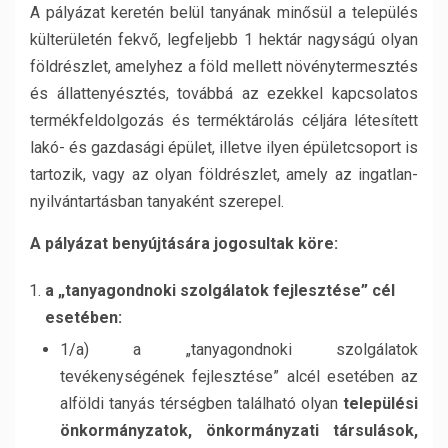
A pályázat keretén belül tanyának minősül a település
külterületén fekvő, legfeljebb 1 hektár nagyságú olyan
földrészlet, amelyhez a föld mellett növénytermesztés
és állattenyésztés, továbbá az ezekkel kapcsolatos
termékfeldolgozás és terméktárolás céljára létesített
lakó- és gazdasági épület, illetve ilyen épületcsoport is
tartozik, vagy az olyan földrészlet, amely az ingatlan-
nyilvántartásban tanyaként szerepel.
A pályázat benyújtására jogosultak köre:
a „tanyagondnoki szolgálatok fejlesztése” cél
esetében:
1/a) a „tanyagondnoki szolgálatok
tevékenységének fejlesztése” alcél esetében az
alföldi tanyás térségben található olyan
települési
önkormányzatok, önkormányzati társulások,