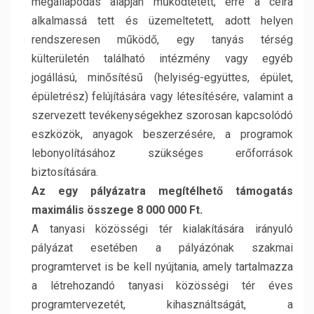
megállapodás alapján működtetett, erre a célra
alkalmassá tett és üzemeltetett, adott helyen
rendszeresen működő, egy tanyás térség
külterületén található intézmény vagy egyéb
jogállású, minősítésű (helyiség-együttes, épület,
épületrész) felújítására vagy létesítésére, valamint a
szervezett tevékenységekhez szorosan kapcsolódó
eszközök, anyagok beszerzésére, a programok
lebonyolításához szükséges erőforrások
biztosítására.
Az egy pályázatra megítélhető támogatás
maximális összege 8 000 000 Ft.
A tanyasi közösségi tér kialakítására irányuló
pályázat esetében a pályázónak szakmai
programtervet is be kell nyújtania, amely tartalmazza
a létrehozandó tanyasi közösségi tér éves
programtervezetét, kihasználtságát, a