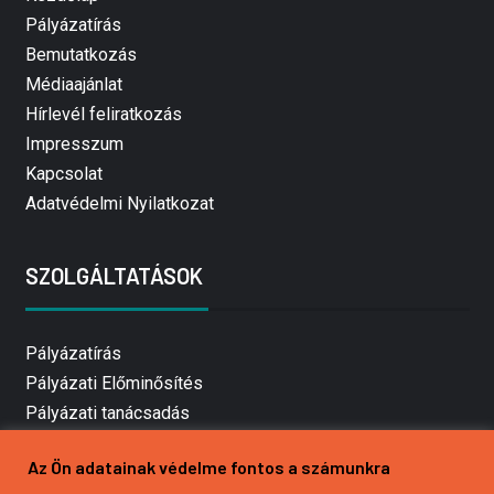
Pályázatírás
Bemutatkozás
Médiaajánlat
Hírlevél feliratkozás
Impresszum
Kapcsolat
Adatvédelmi Nyilatkozat
SZOLGÁLTATÁSOK
Pályázatírás
Pályázati Előminősítés
Pályázati tanácsadás
Pályázatírás vállalkozásoknak
Az Ön adatainak védelme fontos a számunkra
Mezőgazdasági pályázatírás