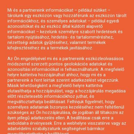
Pályázatírás magánszemélyeknek
Mi és a partnereink információkat – például sütiket –
Pályázatírás civil szervezeteknek
tárolunk egy eszközön vagy hozzáférünk az eszközön tárolt
Pályázatírás önkormányzatoknak
információkhoz, és személyes adatokat – például egyedi
azonosítókat és az eszköz által küldött alapvető
Pályázatfigyelés
információkat – kezelünk személyre szabott hirdetések és
Specifikus pályázatfigyelés vagy hírlevél
tartalom nyújtásához, hirdetés- és tartalomméréshez,
nézettségi adatok gyűjtéséhez, valamint termékek
kifejlesztéséhez és a termékek javításához.
PÁLYÁZATFIGYELŐ
Az Ön engedélyével mi és a partnereink eszközleolvasásos
módszerrel szerzett pontos geolokációs adatokat és
azonosítási információkat is felhasználhatunk. A megfelelő
helyre kattintva hozzájárulhat ahhoz, hogy mi és a
Pályázatok magánszemélyeknek
partnereink a fent leírtak szerint adatkezelést végezzünk.
Pályázatok civil szervezeteknek
Másik lehetőségként a megfelelő helyre kattintva
elutasíthatja a hozzájárulást, vagy a hozzájárulás megadása
Pályázatok vállalkozásoknak
előtt részletesebb információkhoz juthat, és
Önkormányzati pályázatok
megváltoztathatja beállításait. Felhívjuk figyelmét, hogy
személyes adatainak bizonyos kezeléséhez nem feltétlenül
Mezőgazdasági pályázatok
szükséges az Ön hozzájárulása, de jogában áll tiltakozni az
Falusi turizmus pályázatok
ilyen jellegű adatkezelés ellen. A beállításai csak erre a
weboldalra érvényesek. Erre a webhelyre visszatérve vagy az
Napelem pályázatok
adatvédelmi szabályzatunk segítségével bármikor
GINOP pályázatok