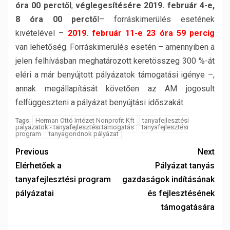
óra 00 perctől
,
véglegesítésére 2019. február 4-e,
8 óra 00 perctő
l– forráskimerülés esetének
kivételével –
2019. február 11-e 23 óra 59 percig
van lehetőség. Forráskimerülés esetén – amennyiben a
jelen felhívásban meghatározott keretösszeg 300 %-át
eléri a már benyújtott pályázatok támogatási igénye –,
annak megállapítását követően az AM jogosult
felfüggeszteni a pályázat benyújtási időszakát.
Herman Ottó Intézet Nonprofit Kft
tanyafejlesztési
Tags:
pályázatok - tanyafejlesztési támogatás
tanyafejlesztési
program
tanyagondnok pályázat
Previous
Next
Elérhetőek a
Pályázat tanyás
tanyafejlesztési program
gazdaságok indításának
pályázatai
és fejlesztésének
támogatására