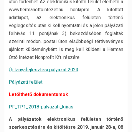
úton történhet. Az elektronikus kitöltő felület elérhető a
www.hermanottointezet.hu honlapról. A kitöltött
adatlapot, az elektronikus felületen történő
véglegesítés után ki kell nyomtatni és a jelen pályázati
felhívás 11. pontjának 3) bekezdésében foglaltak
szerinti módon, postai úton elsőbbségi tértivevényes
ajánlott küldeményként is meg kell küldeni a Herman
Ottó Intézet Nonprofit Kft. részére.
Új Tanyafejlesztési pályázat 2023
Pályázati felület
Letölthető dokumentumok
PF_TP1_2018-palyazati_kiiras
A pályázatok elektronikus felületen történő
szerkesztésére és kitöltésre 2019. január 28-a, 08