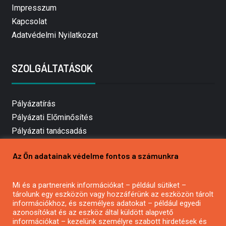
Impresszum
Kapcsolat
Adatvédelmi Nyilatkozat
SZOLGÁLTATÁSOK
Pályázatírás
Pályázati Előminősítés
Pályázati tanácsadás
Pályázatírás vállalkozásoknak
Az Ön adatainak védelme fontos a számunkra
Mezőgazdasági pályázatírás
Pályázatírás magánszemélyeknek
Mi és a partnereink információkat – például sütiket –
Pályázatírás civil szervezeteknek
tárolunk egy eszközön vagy hozzáférünk az eszközön tárolt
Pályázatírás önkormányzatoknak
információkhoz, és személyes adatokat – például egyedi
azonosítókat és az eszköz által küldött alapvető
Pályázatfigyelés
információkat – kezelünk személyre szabott hirdetések és