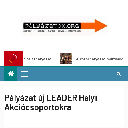
zöldítő ötletpályázat
Alkotói pályázat multimédia-kiállít
Pályázat új LEADER Helyi
Akciócsoportokra