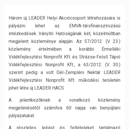
Három új LEADER Helyi Akciócsoport létrehozására is
pályázni lehet az EMVA-társfinanszírozású
intézkedések Irányító Hatóságának két, közelmúltban
megjelent közleménye alapján. Az 57/2012. (V. 23.)
közlemény értelmében a korábbi Érmelléki
Vidékfejlesztési Nonprofit Kft. és Strázsa-Felső Tápió
Vidékfejlesztési Nonprofit Kft., a 63/2012. (V. 30.)
szerint pedig a volt Dél-Zempléni Nektár LEADER
Vidékfejlesztési Nonprofit Kft. működési területén
jöhet létre új LEADER HACS.
A jelentkezőknek a vonatkozó közlemény
megjelenésétől számítva 60 napja van benyújtani
pályázatukat.
A részletes leírást és feltételeket tartalmazó