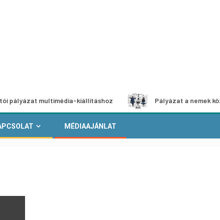
at multimédia-kiállításhoz
Pályázat a nemek közötti egye
APCSOLAT
MÉDIAAJÁNLAT