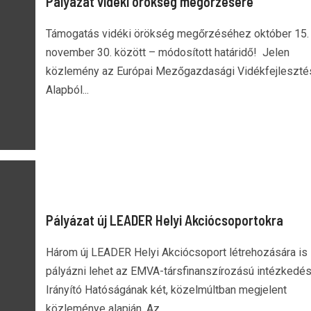
Pályázat vidéki örökség megőrzésére
Támogatás vidéki örökség megőrzéséhez október 15.
november 30. között – módosított határidő! Jelen
közlemény az Európai Mezőgazdasági Vidékfejleszté
Alapból...
Pályázat új LEADER Helyi Akciócsoportokra
Három új LEADER Helyi Akciócsoport létrehozására is
pályázni lehet az EMVA-társfinanszírozású intézkedé
Irányító Hatóságának két, közelmúltban megjelent
közleménye alapján. Az...