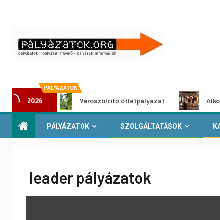
PÁLYÁZATOK
at
Városzöldítő ötletpályázat
Alkotói pályáz
2026
PÁLYÁZATOK
SZOLGÁLTATÁSOK
K
leader pályázatok