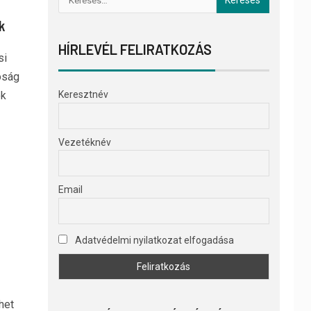
k
HÍRLEVÉL FELIRATKOZÁS
si
óság
ok
Keresztnév
Vezetéknév
Email
Adatvédelmi nyilatkozat elfogadása
het