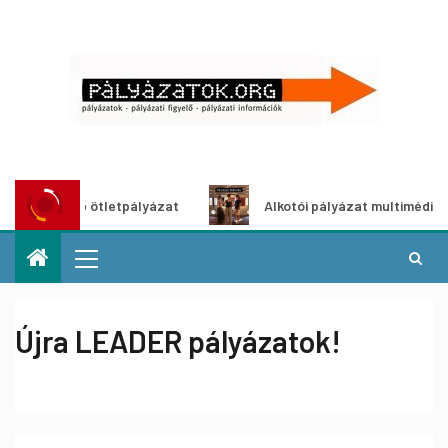
öldítő ötletpályázat
Alkotói pályázat multimédia-kiállít
Újra LEADER pályázatok!