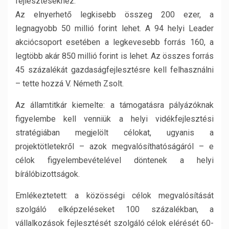
fejlesztésekhez.
Az elnyerhető legkisebb összeg 200 ezer, a
legnagyobb 50 millió forint lehet. A 94 helyi Leader
akciócsoport esetében a legkevesebb forrás 160, a
legtöbb akár 850 millió forint is lehet. Az összes forrás
45 százalékát gazdaságfejlesztésre kell felhasználni
– tette hozzá V. Németh Zsolt.
Az államtitkár kiemelte: a támogatásra pályázóknak
figyelembe kell venniük a helyi vidékfejlesztési
stratégiában megjelölt célokat, ugyanis a
projektötletekről – azok megvalósíthatóságáról – e
célok figyelembevételével döntenek a helyi
bírálóbizottságok.
Emlékeztetett: a közösségi célok megvalósítását
szolgáló elképzeléseket 100 százalékban, a
vállalkozások fejlesztését szolgáló célok elérését 60-