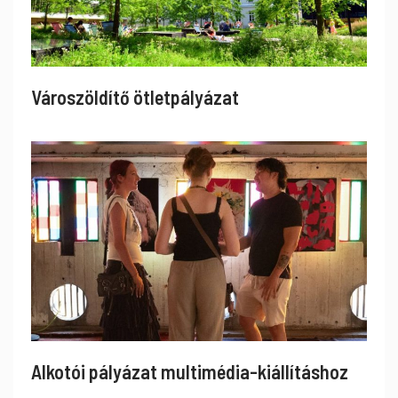
Városzöldítő ötletpályázat
Alkotói pályázat multimédia-kiállításhoz