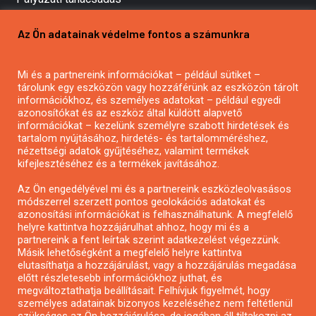
Pályázatírás vállalkozásoknak
Az Ön adatainak védelme fontos a számunkra
Mezőgazdasági pályázatírás
Pályázatírás magánszemélyeknek
Mi és a partnereink információkat – például sütiket –
Pályázatírás civil szervezeteknek
tárolunk egy eszközön vagy hozzáférünk az eszközön tárolt
Pályázatírás önkormányzatoknak
információkhoz, és személyes adatokat – például egyedi
azonosítókat és az eszköz által küldött alapvető
Pályázatfigyelés
információkat – kezelünk személyre szabott hirdetések és
Specifikus pályázatfigyelés vagy hírlevél
tartalom nyújtásához, hirdetés- és tartalomméréshez,
nézettségi adatok gyűjtéséhez, valamint termékek
kifejlesztéséhez és a termékek javításához.
PÁLYÁZATFIGYELŐ
Az Ön engedélyével mi és a partnereink eszközleolvasásos
módszerrel szerzett pontos geolokációs adatokat és
azonosítási információkat is felhasználhatunk. A megfelelő
helyre kattintva hozzájárulhat ahhoz, hogy mi és a
Pályázatok magánszemélyeknek
partnereink a fent leírtak szerint adatkezelést végezzünk.
Pályázatok civil szervezeteknek
Másik lehetőségként a megfelelő helyre kattintva
elutasíthatja a hozzájárulást, vagy a hozzájárulás megadása
Pályázatok vállalkozásoknak
előtt részletesebb információkhoz juthat, és
Önkormányzati pályázatok
megváltoztathatja beállításait. Felhívjuk figyelmét, hogy
személyes adatainak bizonyos kezeléséhez nem feltétlenül
Mezőgazdasági pályázatok