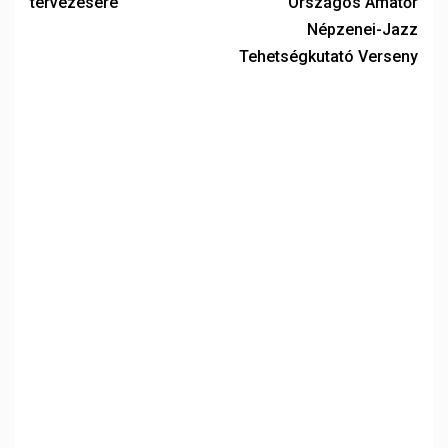
tervezésére
Országos Amatőr
Népzenei-Jazz
Tehetségkutató Verseny