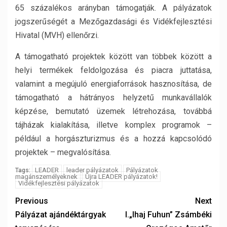
65 százalékos arányban támogatják. A pályázatok
jogszerűségét a Mezőgazdasági és Vidékfejlesztési
Hivatal (MVH) ellenőrzi.
A támogatható projektek között van többek között a
helyi termékek feldolgozása és piacra juttatása,
valamint a megújuló energiaforrások hasznosítása, de
támogatható a hátrányos helyzetű munkavállalók
képzése, bemutató üzemek létrehozása, továbbá
tájházak kialakítása, illetve komplex programok –
például a horgászturizmus és a hozzá kapcsolódó
projektek – megvalósítása.
LEADER
leader pályázatok
Pályázatok
Tags:
magánszemélyeknek
Újra LEADER pályázatok!
Vidékfejlesztési pályázatok
Previous
Next
Pályázat ajándéktárgyak
I.„Ihaj Fuhun” Zsámbéki