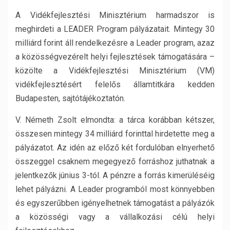
A Vidékfejlesztési Minisztérium harmadszor is
meghirdeti a LEADER Program pályázatait. Mintegy 30
milliárd forint áll rendelkezésre a Leader program, azaz
a közösségvezérelt helyi fejlesztések támogatására –
közölte a Vidékfejlesztési Minisztérium (VM)
vidékfejlesztésért felelős államtitkára kedden
Budapesten, sajtótájékoztatón.
V. Németh Zsolt elmondta: a tárca korábban kétszer,
összesen mintegy 34 milliárd forinttal hirdetette meg a
pályázatot. Az idén az előző két fordulóban elnyerhető
összeggel csaknem megegyező forráshoz juthatnak a
jelentkezők június 3-tól. A pénzre a forrás kimerüléséig
lehet pályázni. A Leader programból most könnyebben
és egyszerűbben igényelhetnek támogatást a pályázók
a közösségi vagy a vállalkozási célú helyi