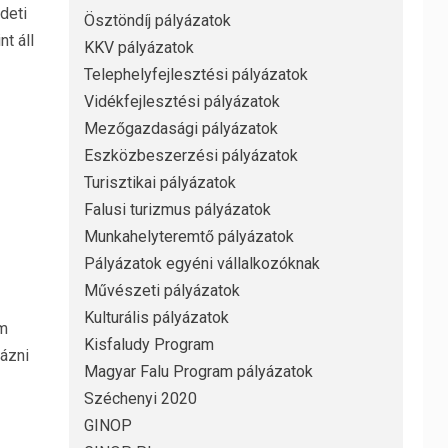
deti
Ösztöndíj pályázatok
t áll
KKV pályázatok
Telephelyfejlesztési pályázatok
Vidékfejlesztési pályázatok
Mezőgazdasági pályázatok
Eszközbeszerzési pályázatok
Turisztikai pályázatok
Falusi turizmus pályázatok
Munkahelyteremtő pályázatok
Pályázatok egyéni vállalkozóknak
Művészeti pályázatok
Kulturális pályázatok
am
Kisfaludy Program
yázni
Magyar Falu Program pályázatok
Széchenyi 2020
GINOP