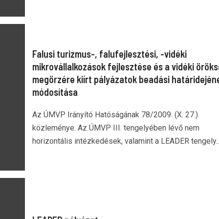
Falusi turizmus-, falufejlesztési, -vidéki
mikrovállalkozások fejlesztése és a vidéki örök
megörzére kiírt pályázatok beadási határidején
módosítása
Az ÚMVP Irányító Hatóságának 78/2009. (X. 27.)
közleménye. Az ÚMVP III. tengelyében lévő nem
horizontális intézkedések, valamint a LEADER tengely..