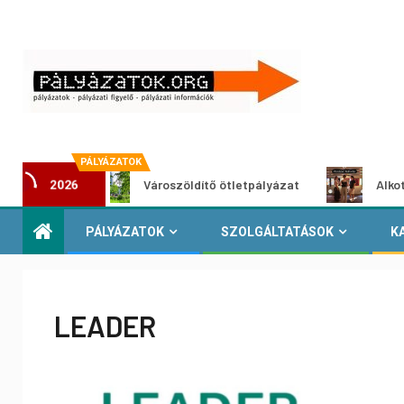
PÁLYÁZATOK
t
Városzöldítő ötletpályázat
Alkotói pályáza
2026
PÁLYÁZATOK
SZOLGÁLTATÁSOK
K
LEADER