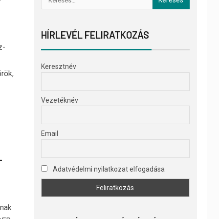
HÍRLEVÉL FELIRATKOZÁS
z-
Keresztnév
rök,
Vezetéknév
Email
–
Adatvédelmi nyilatkozat elfogadása
tnak