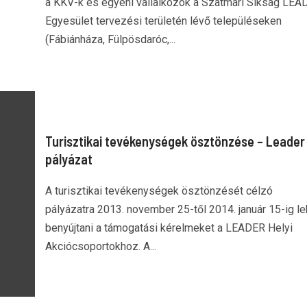
a KKV-k és egyéni vállalkozók a Szatmári Síkság LEA
Egyesület tervezési területén lévő településeken
(Fábiánháza, Fülpösdaróc,...
Turisztikai tevékenységek ösztönzése – Leader
pályázat
A turisztikai tevékenységek ösztönzését célzó
pályázatra 2013. november 25-től 2014. január 15-ig le
benyújtani a támogatási kérelmeket a LEADER Helyi
Akciócsoportokhoz. A...