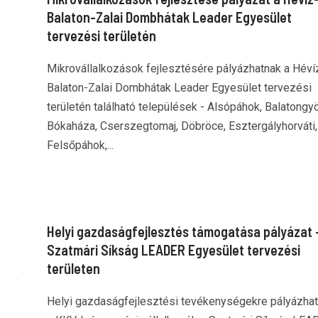
Balaton-Zalai Dombhátak Leader Egyesület
tervezési területén
Mikrovállalkozások fejlesztésére pályázhatnak a Héví
Balaton-Zalai Dombhátak Leader Egyesület tervezési
területén található települések - Alsópáhok, Balatongyö
Bókaháza, Cserszegtomaj, Döbröce, Esztergályhorváti,
Felsőpáhok,...
Helyi gazdaságfejlesztés támogatása pályázat 
Szatmári Síkság LEADER Egyesület tervezési
területen
Helyi gazdaságfejlesztési tevékenységekre pályázha