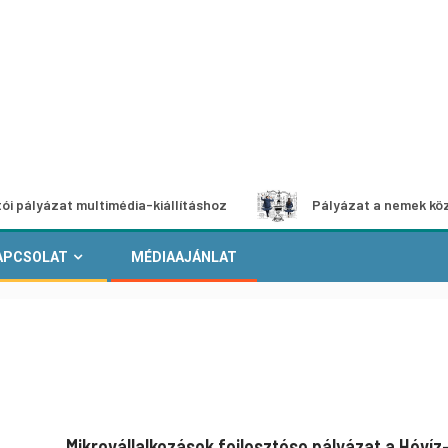
t multimédia-kiállításhoz
Pályázat a nemek közötti egyen
APCSOLAT
MÉDIAAJÁNLAT
Mikrovállalkozások fejlesztése pályázat a Hévíz