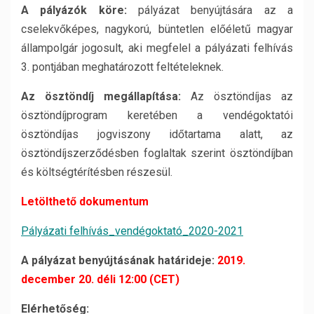
A pályázók köre:
pályázat benyújtására az a
cselekvőképes, nagykorú, büntetlen előéletű magyar
állampolgár jogosult, aki megfelel a pályázati felhívás
3. pontjában meghatározott feltételeknek.
Az ösztöndíj megállapítása:
Az ösztöndíjas az
ösztöndíjprogram keretében a vendégoktatói
ösztöndíjas jogviszony időtartama alatt, az
ösztöndíjszerződésben foglaltak szerint ösztöndíjban
és költségtérítésben részesül.
Letölthető dokumentum
Pályázati felhívás_vendégoktató_2020-2021
A pályázat benyújtásának határideje:
2019.
december 20. déli 12:00 (CET)
Elérhetőség: