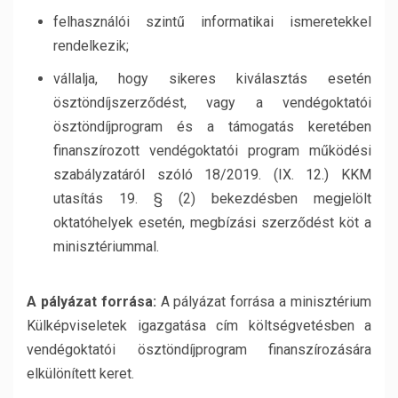
felhasználói szintű informatikai ismeretekkel
rendelkezik;
vállalja, hogy sikeres kiválasztás esetén
ösztöndíjszerződést, vagy a vendégoktatói
ösztöndíjprogram és a támogatás keretében
finanszírozott vendégoktatói program működési
szabályzatáról szóló 18/2019. (IX. 12.) KKM
utasítás 19. § (2) bekezdésben megjelölt
oktatóhelyek esetén, megbízási szerződést köt a
minisztériummal.
A pályázat forrása:
A pályázat forrása a minisztérium
Külképviseletek igazgatása cím költségvetésben a
vendégoktatói ösztöndíjprogram finanszírozására
elkülönített keret.