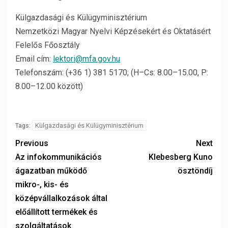
Külgazdasági és Külügyminisztérium
Nemzetközi Magyar Nyelvi Képzésekért és Oktatásért
Felelős Főosztály
Email cím:
lektori@mfa.gov.hu
Telefonszám: (+36 1) 381 5170; (H–Cs: 8.00–15.00, P:
8.00–12.00 között)
Külgazdasági és Külügyminisztérium
Tags:
Previous
Next
Az infokommunikációs
Klebesberg Kuno
ágazatban működő
ösztöndíj
mikro-, kis- és
középvállalkozások által
előállított termékek és
szolgáltatások