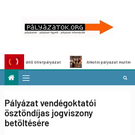
oszöldítő ötletpályázat
Alkotói pályázat multimédia-kiáll
Pályázat vendégoktatói
ösztöndíjas jogviszony
betöltésére