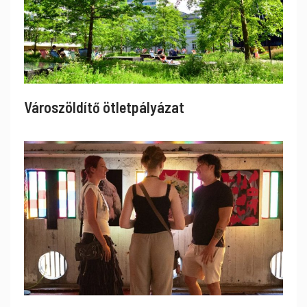
Városzöldítő ötletpályázat