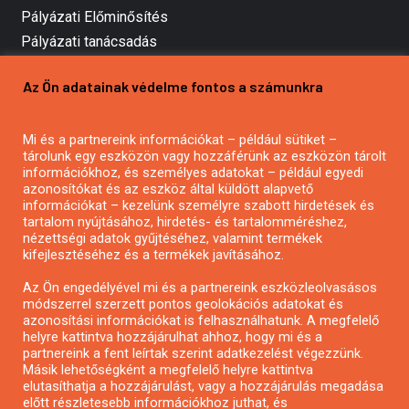
Pályázati Előminősítés
Pályázati tanácsadás
Pályázatírás vállalkozásoknak
Az Ön adatainak védelme fontos a számunkra
Mezőgazdasági pályázatírás
Pályázatírás magánszemélyeknek
Mi és a partnereink információkat – például sütiket –
Pályázatírás civil szervezeteknek
tárolunk egy eszközön vagy hozzáférünk az eszközön tárolt
Pályázatírás önkormányzatoknak
információkhoz, és személyes adatokat – például egyedi
azonosítókat és az eszköz által küldött alapvető
Pályázatfigyelés
információkat – kezelünk személyre szabott hirdetések és
Specifikus pályázatfigyelés vagy hírlevél
tartalom nyújtásához, hirdetés- és tartalomméréshez,
nézettségi adatok gyűjtéséhez, valamint termékek
kifejlesztéséhez és a termékek javításához.
PÁLYÁZATFIGYELŐ
Az Ön engedélyével mi és a partnereink eszközleolvasásos
módszerrel szerzett pontos geolokációs adatokat és
azonosítási információkat is felhasználhatunk. A megfelelő
helyre kattintva hozzájárulhat ahhoz, hogy mi és a
Pályázatok magánszemélyeknek
partnereink a fent leírtak szerint adatkezelést végezzünk.
Pályázatok civil szervezeteknek
Másik lehetőségként a megfelelő helyre kattintva
elutasíthatja a hozzájárulást, vagy a hozzájárulás megadása
Pályázatok vállalkozásoknak
előtt részletesebb információkhoz juthat, és