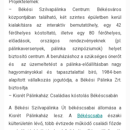
Projektelemek:
– Békési Szilvapálinka Centrum: Békésváros
központjában található, két szintes épületben kerül
kialakításra az interaktív bemutatóhely, egy 42
férőhelyes kóstoltató, illetve egy 80 férőhelyes,
előadások, országos rendezvényeknek (pl.
pálinkaversenyek, pálinka szinpóziumok) helyet
biztosító centrum. A beruházáshoz a szükséges önerőt
és az üzemeltetést a pálinka-előállításban nagy
hagyományokkal és tapasztalattal bíró, 1984-ben
alapított vállalkozás jogutódja, a Békési Pálinka Zrt.
biztosítja.
– Kisrét Pálinkaház: Családias kóstolás Békéscsabán
A Békési Szilvapálinka Út békéscsabai állomása a
Kisrét Pálinkaház lesz. A
Békéscsaba
északi
külterületén lévő, több évtizede működő családi főzde