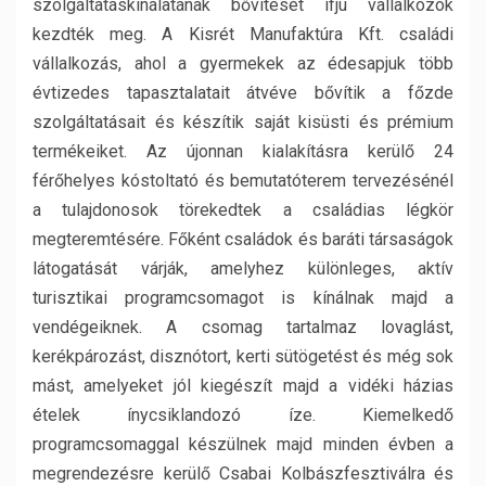
szolgáltatáskínálatának bővítését ifjú vállalkozók
kezdték meg. A Kisrét Manufaktúra Kft. családi
vállalkozás, ahol a gyermekek az édesapjuk több
évtizedes tapasztalatait átvéve bővítik a főzde
szolgáltatásait és készítik saját kisüsti és prémium
termékeiket. Az újonnan kialakításra kerülő 24
férőhelyes kóstoltató és bemutatóterem tervezésénél
a tulajdonosok törekedtek a családias légkör
megteremtésére. Főként családok és baráti társaságok
látogatását várják, amelyhez különleges, aktív
turisztikai programcsomagot is kínálnak majd a
vendégeiknek. A csomag tartalmaz lovaglást,
kerékpározást, disznótort, kerti sütögetést és még sok
mást, amelyeket jól kiegészít majd a vidéki házias
ételek ínycsiklandozó íze. Kiemelkedő
programcsomaggal készülnek majd minden évben a
megrendezésre kerülő Csabai Kolbászfesztiválra és