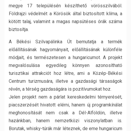
megye 17 településén készíthető vörösszilvából.
Földrajzi védelmét a Körösök által biztosított klíma, a
kötött talaj, valamint a magas napsütéses órák száma
biztosítja.
A Békési Szilvapálinka Út bemutatja a termék
előállításának hagyományait, előállításának különféle
módjait, és természetesen a hungaricumot. A projekt
megvalósulása egyedileg könnyen azonosítható
turisztikai attrakciót hoz létre, ami a Közép-Békési
Centrum turizmusára, illetve a gazdasági társaságok
révén, a térség gazdaságára is pozitívumokat hoz.
Jelen projekt nem a párlat kereskedelmi térnyerését,
piacszerzését hivatott elérni, hanem új programkínálat
meghonosítását nem csak a Dél-Alföldön, illetve
hazánkban, hanem nemzetközi viszonylatban is.
Borutak, whisky-túrák már léteznek, de eme hungaricum