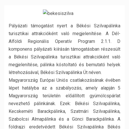
Pályázati támogatást nyert a Békési Szilvapálinka
turisztikai attrakcióként való megjelenítése. A Dél-
Alföldi Regionális Operatív Program 2.1.1. D
komponens pályázati kiírásán támogatásban részesült
a Békési Szilvapálinka turisztikai attrakcióként való
megjelenítése, pálinka kóstoltató és bemutató helyek
létrehozásával, Békési Szilvapálinka Út néven.
Magyarország Európai Uniós csatlakozásának évében
lépet hatályba az a szabályozás, amely alapján 5
Magyarország területén előállított gyümölcspárlat
nevezhető pálinkának. Ezek: Békési Szilvapálinka,
Kecskeméti Barackpálinka, Szatmári Szilvapálinka,
Szabolcsi Almapálinka és a Gönci Barackpálinka. A
földrajzi eredetvédett Békési Szilvapálinka Békés