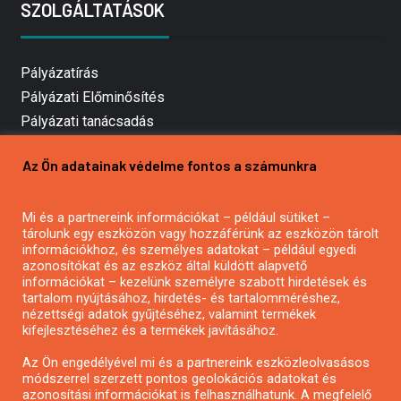
SZOLGÁLTATÁSOK
Pályázatírás
Pályázati Előminősítés
Pályázati tanácsadás
Pályázatírás vállalkozásoknak
Az Ön adatainak védelme fontos a számunkra
Mezőgazdasági pályázatírás
Pályázatírás magánszemélyeknek
Mi és a partnereink információkat – például sütiket –
Pályázatírás civil szervezeteknek
tárolunk egy eszközön vagy hozzáférünk az eszközön tárolt
Pályázatírás önkormányzatoknak
információkhoz, és személyes adatokat – például egyedi
azonosítókat és az eszköz által küldött alapvető
Pályázatfigyelés
információkat – kezelünk személyre szabott hirdetések és
Specifikus pályázatfigyelés vagy hírlevél
tartalom nyújtásához, hirdetés- és tartalomméréshez,
nézettségi adatok gyűjtéséhez, valamint termékek
kifejlesztéséhez és a termékek javításához.
PÁLYÁZATFIGYELŐ
Az Ön engedélyével mi és a partnereink eszközleolvasásos
módszerrel szerzett pontos geolokációs adatokat és
azonosítási információkat is felhasználhatunk. A megfelelő