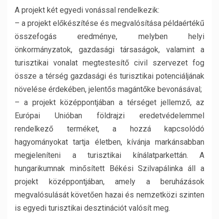
A projekt két egyedi vonással rendelkezik:
– a projekt előkészítése és megvalósítása példaértékű
összefogás eredménye, melyben helyi
önkormányzatok, gazdasági társaságok, valamint a
turisztikai vonalat megtestesítő civil szervezet fog
össze a térség gazdasági és turisztikai potenciáljának
növelése érdekében, jelentős magántőke bevonásával;
– a projekt középpontjában a térséget jellemző, az
Európai Unióban földrajzi eredetvédelemmel
rendelkező terméket, a hozzá kapcsolódó
hagyományokat tartja életben, kívánja markánsabban
megjeleníteni a turisztikai kínálatparkettán. A
hungarikumnak minősített Békési Szilvapálinka áll a
projekt középpontjában, amely a beruházások
megvalósulását követően hazai és nemzetközi szinten
is egyedi turisztikai desztinációt valósít meg.