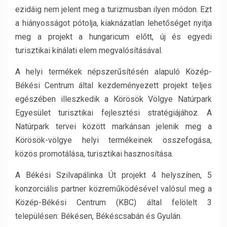
ezidáig nem jelent meg a turizmusban ilyen módon. Ezt
a hiányosságot pótolja, kiaknázatlan lehetőséget nyitja
meg a projekt a hungaricum előtt, új és egyedi
turisztikai kínálati elem megvalósításával.
A helyi termékek népszerűsítésén alapuló Közép-
Békési Centrum által kezdeményezett projekt teljes
egészében illeszkedik a Körösök Völgye Natúrpark
Egyesület turisztikai fejlesztési stratégiájához. A
Natúrpark tervei között markánsan jelenik meg a
Körösök-völgye helyi termékeinek összefogása,
közös promotálása, turisztikai hasznosítása.
A Békési Szilvapálinka Út projekt 4 helyszínen, 5
konzorciális partner közreműködésével valósul meg a
Közép-Békési Centrum (KBC) által felölelt 3
településen: Békésen, Békéscsabán és Gyulán.