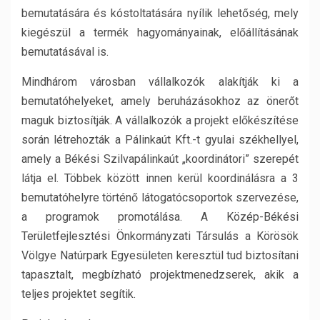
bemutatására és kóstoltatására nyílik lehetőség, mely
kiegészül a termék hagyományainak, előállításának
bemutatásával is.
Mindhárom városban vállalkozók alakítják ki a
bemutatóhelyeket, amely beruházásokhoz az önerőt
maguk biztosítják. A vállalkozók a projekt előkészítése
során létrehozták a Pálinkaút Kft.-t gyulai székhellyel,
amely a Békési Szilvapálinkaút „koordinátori” szerepét
látja el. Többek között innen kerül koordinálásra a 3
bemutatóhelyre történő látogatócsoportok szervezése,
a programok promotálása. A Közép-Békési
Területfejlesztési Önkormányzati Társulás a Körösök
Völgye Natúrpark Egyesületen keresztül tud biztosítani
tapasztalt, megbízható projektmenedzserek, akik a
teljes projektet segítik.