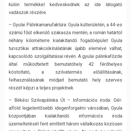
külön termékkel kedveskednek az ide látogató
vadászok részére.
– Gyulai Pálinkamanufaktúra: Gyula külterületén, a 44-es
számú főút elkerülő szakasza mentén, a román határtól
néhány kilométerre kialakítandó fogadóépület Gyula
turisztikai attrakciókínálatának újabb elemévé válhat,
kapcsolódó szolgáltatásai révén. A gyulai pálinkafőzde
által működtetett bemutatóhely 42 férőhelyes
kóstoltató, a szilvatermés előállításának,
felhasználásának módjait bemutató hely szerves
részét képzi a teljes projektnek.
– Békési Szilvapálinka Út – Információs iroda: Dél-
alföld legjelentősebb idegenforgalmi városában, Gyula
központjában kialakítandó információs iroda
üzemeltetését fent említett három vállalkozás közösen