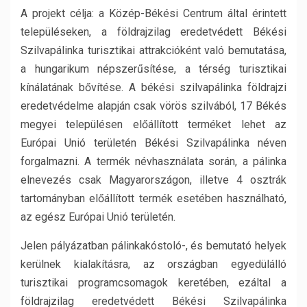
A projekt célja: a Közép-Békési Centrum által érintett
településeken, a földrajzilag eredetvédett Békési
Szilvapálinka turisztikai attrakcióként való bemutatása,
a hungarikum népszerűsítése, a térség turisztikai
kínálatának bővítése. A békési szilvapálinka földrajzi
eredetvédelme alapján csak vörös szilvából, 17 Békés
megyei településen előállított terméket lehet az
Európai Unió területén Békési Szilvapálinka néven
forgalmazni. A termék névhasználata során, a pálinka
elnevezés csak Magyarországon, illetve 4 osztrák
tartományban előállított termék esetében használható,
az egész Európai Unió területén.
Jelen pályázatban pálinkakóstoló-, és bemutató helyek
kerülnek kialakításra, az országban egyedülálló
turisztikai programcsomagok keretében, ezáltal a
földrajzilag eredetvédett Békési Szilvapálinka