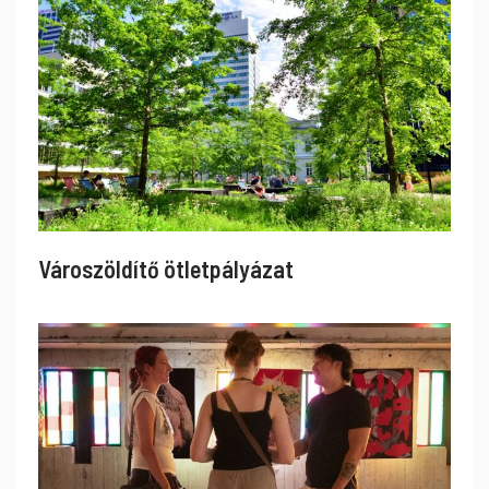
Városzöldítő ötletpályázat