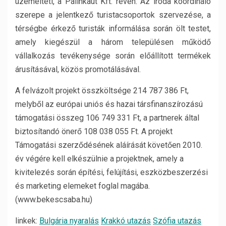
üzemelteti, a Pálinkaút Kft. révén. Az iroda koordináló
szerepe a jelentkező turistacsoportok szervezése, a
térségbe érkező turisták informálása során ölt testet,
amely kiegészül a három településen működő
vállalkozás tevékenysége során előállított termékek
árusításával, közös promotálásával.
A felvázolt projekt összköltsége 214 787 386 Ft,
melyből az európai uniós és hazai társfinanszírozású
támogatási összeg 106 749 331 Ft, a partnerek által
biztosítandó önerő 108 038 055 Ft. A projekt
Támogatási szerződésének aláírását követően 2010.
év végére kell elkészülnie a projektnek, amely a
kivitelezés során építési, felújítási, eszközbeszerzési
és marketing elemeket foglal magába.
(www.bekescsaba.hu)
linkek:
Bulgária nyaralás
Krakkó utazás
Szófia utazás