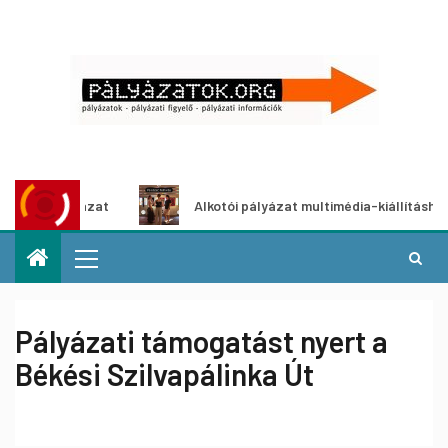
ályázat
Alkotói pályázat multimédia-kiállításhoz
Pályázati támogatást nyert a
Békési Szilvapálinka Út