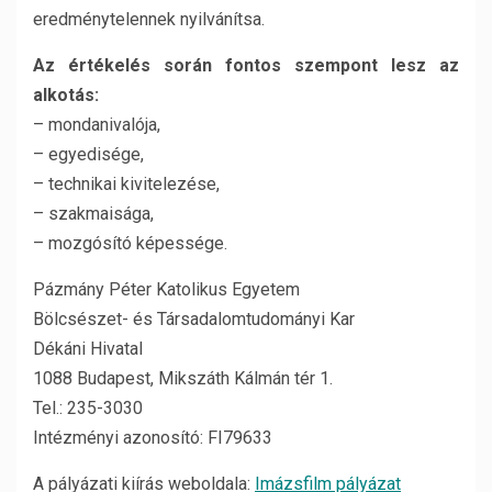
eredménytelennek nyilvánítsa.
Az értékelés során fontos szempont lesz az
alkotás:
– mondanivalója,
– egyedisége,
– technikai kivitelezése,
– szakmaisága,
– mozgósító képessége.
Pázmány Péter Katolikus Egyetem
Bölcsészet- és Társadalomtudományi Kar
Dékáni Hivatal
1088 Budapest, Mikszáth Kálmán tér 1.
Tel.: 235-3030
Intézményi azonosító: FI79633
A pályázati kiírás weboldala:
Imázsfilm pályázat