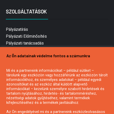
SZOLGÁLTATÁSOK
Pályázatírás
Pályázati Előminősítés
Pályázati tanácsadás
Pályázatírás vállalkozásoknak
Az Ön adatainak védelme fontos a számunkra
Mezőgazdasági pályázatírás
Pályázatírás magánszemélyeknek
Mi és a partnereink információkat – például sütiket –
Pályázatírás civil szervezeteknek
tárolunk egy eszközön vagy hozzáférünk az eszközön tárolt
Pályázatírás önkormányzatoknak
információkhoz, és személyes adatokat – például egyedi
azonosítókat és az eszköz által küldött alapvető
Pályázatfigyelés
információkat – kezelünk személyre szabott hirdetések és
Specifikus pályázatfigyelés vagy hírlevél
tartalom nyújtásához, hirdetés- és tartalomméréshez,
nézettségi adatok gyűjtéséhez, valamint termékek
kifejlesztéséhez és a termékek javításához.
PÁLYÁZATFIGYELŐ
Az Ön engedélyével mi és a partnereink eszközleolvasásos