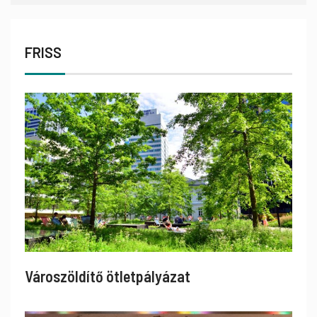
FRISS
Városzöldítő ötletpályázat