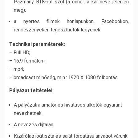
Pázmány BTK-ról szól (a címer, a kar neve jelenjen
meg);
a nyertes filmek honlapunkon, Facebookon,
rendevzényeken terjeszthetők legyenek.
Technikai paraméterek:
– Full HD;
– 16:9 formátum;
– mp4;
– broadcast minőség, min.: 1920 X 1080 felbontás.
Pályázat feltételei:
A pályázatra amatőr és hivatásos alkotók egyaránt
nevezhetnek.
A nevezés díjtalan.
Kizárólag jogtiszta és saját forgatású anyagot várunk.