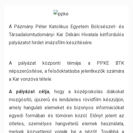
A Pázmány Péter Katolikus Egyetem Bölcsészet- és
Társadalomtudományi Kar Dékáni Hivatala kétfordulós
pályázatot hirdet imázsfilm készítésére.
A pályázat központi témája: a PPKE BTK
népszerűsítése, a felsőoktatásba jelentkezők számára
a Kar vonzóvá tétele.
A pályázat célja
, hogy a középiskolás diákokat
mozgósító, újszerű és lendületes rövidfilm készüljön,
amely hangulati elemeket és bizonyos információkat
egyedi formában és tömören közöl. Előnyt jelent az
ötletes, személyes hangvételű elemek használata,
melyek közvetlenül vonják be a nézőt. Továbbá a