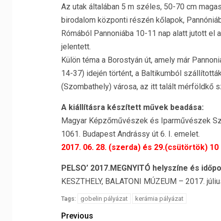
Az utak általában 5 m széles, 50-70 cm magas, 
birodalom központi részén kőlapok, Pannóniába
Rómából Pannoniába 10-11 nap alatt jutott el 
jelentett.
Külön téma a Borostyán út, amely már Pannonia 
14-37) idején történt, a Baltikumból szállított
(Szombathely) városa, az itt talált mérföldkő
A kiállításra készített művek beadása:
Magyar Képzőművészek és Iparművészek Sz
1061. Budapest Andrássy út 6. I. emelet.
2017. 06. 28. (szerda) és 29.(csütörtök) 10
PELSO’ 2017.MEGNYITÓ helyszíne és időpo
KESZTHELY, BALATONI MÚZEUM – 2017. július
gobelin pályázat
kerámia pályázat
Tags:
Previous