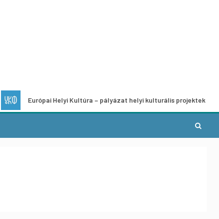
urópai Helyi Kultúra – pályázat helyi kulturális projektek fejlesztésére