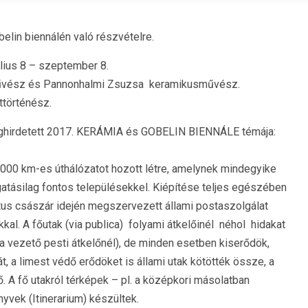
elin biennálén való részvételre.
lius 8 – szeptember 8.
rművész és Pannonhalmi Zsuzsa keramikusművész.
ttörténész.
eghirdetett 2017. KERÁMIA és GOBELIN BIENNÁLE témája:
.000 km-es úthálózatot hozott létre, amelynek mindegyike
atásilag fontos településekkel. Kiépítése teljes egészében
ustus császár idején megszervezett állami postaszolgálat
kkal. A főutak (via publica) folyami átkelőinél néhol hidakat
ba vezető pesti átkelőnél), de minden esetben kiserődök,
t, a limest védő erődöket is állami utak kötötték össze, a
. A fő utakról térképek – pl. a középkori másolatban
yvek (Itinerarium) készültek.