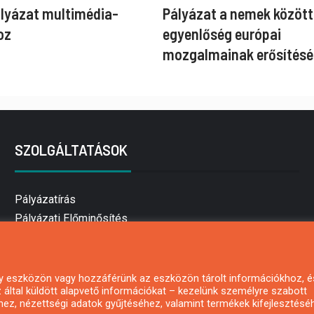
ályázat multimédia-
Pályázat a nemek között
oz
egyenlőség európai
mozgalmainak erősítésé
SZOLGÁLTATÁSOK
Pályázatírás
Pályázati Előminősítés
Pályázati tanácsadás
Pályázatírás vállalkozásoknak
Mezőgazdasági pályázatírás
 egy eszközön vagy hozzáférünk az eszközön tárolt információkhoz, é
által küldött alapvető információkat – kezelünk személyre szabott
Pályázatírás magánszemélyeknek
hez, nézettségi adatok gyűjtéséhez, valamint termékek kifejlesztésé
Pályázatírás civil szervezeteknek