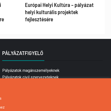
i
Európai Helyi Kultúra – pályázat
helyi kulturális projektek
re
fejlesztésére
PÁLYÁZATFIGYELŐ
Pályázatok magánszemélyeknek
Pályázatok civil szervezeteknek
Pályázatok vállalkozásoknak
Önkormányzati pályázatok
Mezőgazdasági pályázatok
s
Falusi turizmus pályázatok
hez
Napelem pályázatok