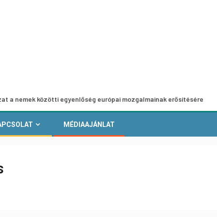
k közötti egyenlőség európai mozgalmainak erősítésére
E
APCSOLAT
MÉDIAAJÁNLAT
s