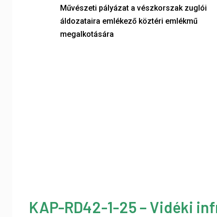
Művészeti pályázat a vészkorszak zuglói
áldozataira emlékező köztéri emlékmű
megalkotására
KAP-RD42-1-25 – Vidéki inf