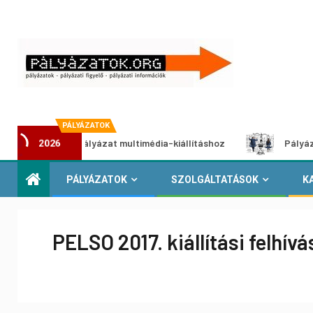
PÁLYÁZATOK
Alkotói pályázat multimédia-kiállításhoz
Pályázat a neme
2026
PÁLYÁZATOK
SZOLGÁLTATÁSOK
K
PELSO 2017. kiállítási felhívá