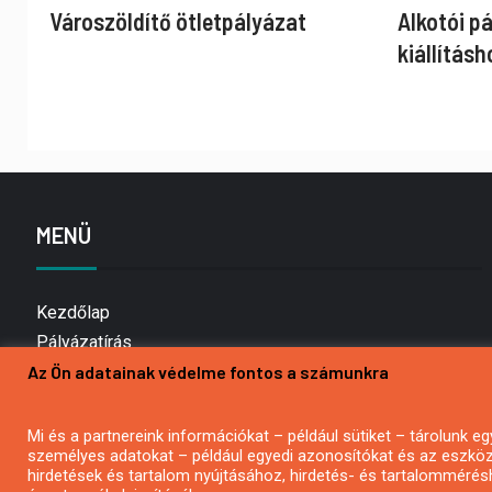
Városzöldítő ötletpályázat
Alkotói p
kiállításh
MENÜ
Kezdőlap
Pályázatírás
Az Ön adatainak védelme fontos a számunkra
Bemutatkozás
Médiaajánlat
Hírlevél feliratkozás
Mi és a partnereink információkat – például sütiket – tárolunk
személyes adatokat – például egyedi azonosítókat és az eszköz 
Impresszum
hirdetések és tartalom nyújtásához, hirdetés- és tartalommérés
Kapcsolat