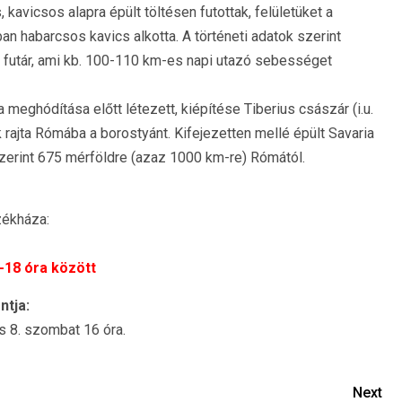
kavicsos alapra épült töltésen futottak, felületüket a
n habarcsos kavics alkotta. A történeti adatok szerint
a futár, ami kb. 100-110 km-es napi utazó sebességet
meghódítása előtt létezett, kiépítése Tiberius császár (i.u.
ák rajta Rómába a borostyánt. Kifejezetten mellé épült Savaria
 szerint 675 mérföldre (azaz 1000 km-re) Rómától.
ékháza:
 -18 óra között
ntja:
 8. szombat 16 óra.
Next