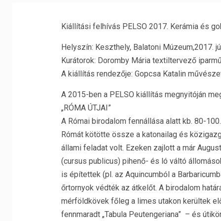
Kiállítási felhívás PELSO 2017. Kerámia és gob
Helyszín: Keszthely, Balatoni Múzeum,2017. jú
Kurátorok: Doromby Mária textiltervező ipa
A kiállítás rendezője: Gopcsa Katalin művésze
A 2015-ben a PELSO kiállítás megnyitóján m
„RÓMA ÚTJAI”
A Római birodalom fennállása alatt kb. 80-100
Rómát kötötte össze a katonailag és közigazg
állami feladat volt. Ezeken zajlott a már Aug
(cursus publicus) pihenő- és ló váltó állomáso
is építettek (pl. az Aquincumból a Barbaricum
őrtornyok védték az átkelőt. A birodalom határá
mérföldkövek főleg a limes utakon kerültek elő
fennmaradt „Tabula Peutengeriana” – és útikön