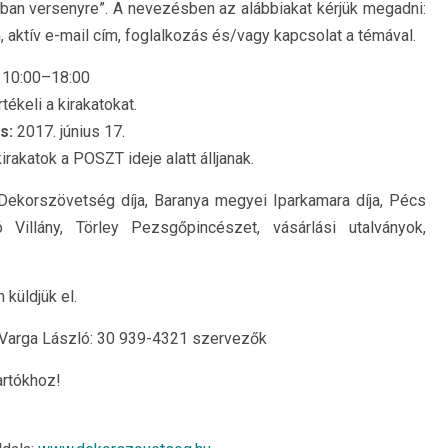
ban versenyre”. A nevezésben az alábbiakat kérjük megadni:
 aktív e-mail cím, foglalkozás és/vagy kapcsolat a témával.
. 10:00–18:00
tékeli a kirakatokat.
s:
2017. június 17.
irakatok a POSZT ideje alatt álljanak.
ekorszövetség díja, Baranya megyei Iparkamara díja, Pécs
Villány, Törley Pezsgőpincészet, vásárlási utalványok,
 küldjük el.
Varga László: 30 939-4321 szervezők
artókhoz!