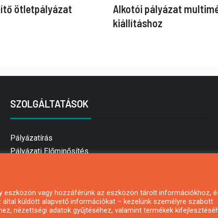
ítő ötletpályázat
Alkotói pályázat multim
kiállításhoz
SZOLGÁLTATÁSOK
Pályázatírás
Pályázati Előminősítés
Pályázati tanácsadás
Pályázatírás vállalkozásoknak
Mezőgazdasági pályázatírás
 egy eszközön vagy hozzáférünk az eszközön tárolt információkhoz, é
által küldött alapvető információkat – kezelünk személyre szabott
Pályázatírás magánszemélyeknek
hez, nézettségi adatok gyűjtéséhez, valamint termékek kifejlesztésé
Pályázatírás civil szervezeteknek