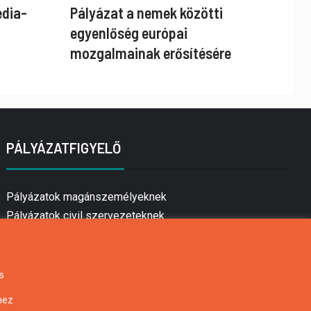
édia-
Pályázat a nemek közötti
egyenlőség európai
mozgalmainak erősítésére
PÁLYÁZATFIGYELŐ
Pályázatok magánszemélyeknek
Pályázatok civil szervezeteknek
Pályázatok vállalkozásoknak
Önkormányzati pályázatok
Mezőgazdasági pályázatok
s
Falusi turizmus pályázatok
hez
Napelem pályázatok