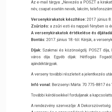
Az e-mail tárgya: „Nevezés a POSZT a kirakat
név, csapat esetén nevek, lakcím, telefonszám,
Versenykirakatok készítése:
2017. június 8
Zsűrizés:
a zsűri esti és nappali fényben is ér
A versenykirakatok értékelése és díjátadá
Bontás:
2017. június 18.-tól. Kérjük, a versenyk
Díjak:
Szakmai és közönségdíj. POSZT díja, D
város díja. Egyéb díjak: Hétfogás Fogadó 
ajándéktárgyak.
A verseny további részleteit a jelentkezés után
Infó vonal:
Berzsenyi Márta: 70 775-8817 és 
További kérdéseikkel forduljanak a kapcsolatt
A rendezvény szervezője: A Dekorszövetség.