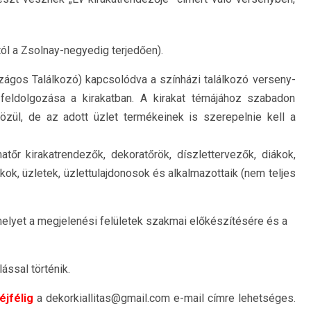
ól a Zsolnay-negyedig terjedően).
ágos Találkozó) kapcsolódva a színházi találkozó verseny-
 feldolgozása a kirakatban. A kirakat témájához szabadon
zül, de az adott üzlet termékeinek is szerepelnie kell a
tőr kirakatrendezők, dekoratőrök, díszlettervezők, diákok,
kok, üzletek, üzlettulajdonosok és alkalmazottaik (nem teljes
elyet a megjelenési felületek szakmai előkészítésére és a
ással történik.
éjfélig
a dekorkiallitas@gmail.com e-mail címre lehetséges.