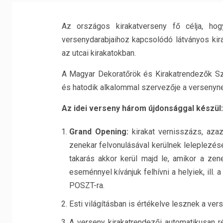
Az országos kirakatverseny fő célja, ho
versenydarabjaihoz kapcsolódó látványos kira
az utcai kirakatokban.
A Magyar Dekoratőrök és Kirakatrendezők Sz
és hatodik alkalommal szervezője a versenyne
Az idei verseny három újdonsággal készül:
Grand Opening:
kirakat vernisszázs, azaz
zenekar felvonulásával kerülnek leleplezése
takarás akkor kerül majd le, amikor a zene
eseménnyel kívánjuk felhívni a helyiek, ill.
POSZT-ra.
Esti világításban is értékelve lesznek a ver
A verseny kirakatrendezői automatikusan r