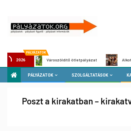
PÁLYÁZATOK
at
Városzöldítő ötletpályázat
Alkotói pályáza
2026
PÁLYÁZATOK
SZOLGÁLTATÁSOK
K
Poszt a kirakatban – kirakat