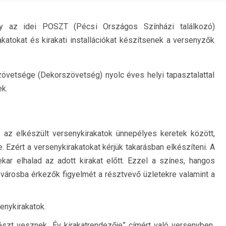
gy az idei POSZT (Pécsi Országos Színházi találkozó)
katokat és kirakati installációkat készítsenek a versenyzők
övetsége (Dekorszövetség) nyolc éves helyi tapasztalattal
k.
 az elkészült versenykirakatok ünnepélyes keretek között,
. Ezért a versenykirakatokat kérjük takarásban elkészíteni. A
kar elhalad az adott kirakat előtt. Ezzel a színes, hangos
 a városba érkezők figyelmét a résztvevő üzletekre valamint a
senykirakatok.
észt vesznek „Év kirakatrendezője” címért való versenyben,