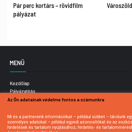
Pár perc kortárs – rövidfilm
Városzöld
pályázat
MENÜ
Kezdőlap
Pályázatírás
Az Ön adatainak védelme fontos a számunkra
Bemutatkozás
Médiaajánlat
Hírlevél feliratkozás
Mi és a partnereink információkat – például sütiket – tárolunk
személyes adatokat – például egyedi azonosítókat és az eszköz 
Impresszum
hirdetések és tartalom nyújtásához, hirdetés- és tartalommérés
Kapcsolat