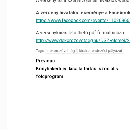
A verseny és a szervezőjének hivatalos webol
A verseny hivatalos eseménye a Facebook
https://www.facebook.com/events/1102096
A versenykiírás letölthető pdf formátumban:
http://www.dekorszovetseg.hu/DSZ-elemei/
dekorszövetség
kirakatrendezési pályázat
Tags:
Previous
Konyhakerti és kisállattartási szociális
földprogram