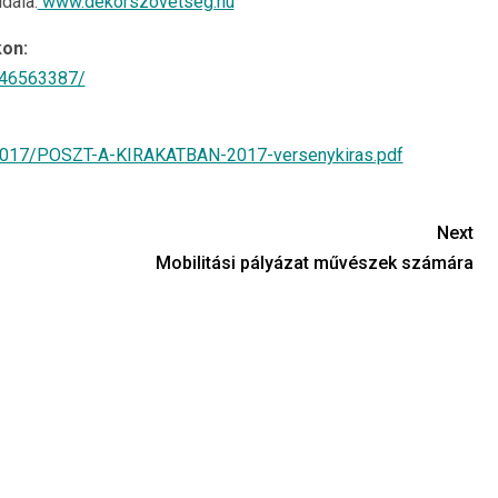
dala:
www.dekorszovetseg.hu
on:
646563387/
2017/POSZT-A-KIRAKATBAN-2017-versenykiras.pdf
Next
Mobilitási pályázat művészek számára