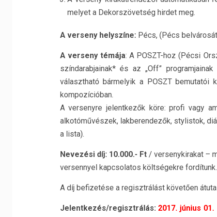
melyet a Dekorszövetség hirdet meg.
A verseny helyszíne:
Pécs, (Pécs belvárosát
A verseny témája
: A POSZT-hoz (Pécsi Orsz
színdarabjainak* és az „Off” programjainak
választható bármelyik a POSZT bemutatói kö
kompozícióban.
A versenyre jelentkezők köre: profi vagy ama
alkotóművészek, lakberendezők, stylistok, diá
a lista).
Nevezési díj:
10.000.- Ft
/ versenykirakat – m
versennyel kapcsolatos költségekre fordítunk.
A díj befizetése a regisztrálást követően átutal
Jelentkezés/regisztrálás:
2017. június 01. 