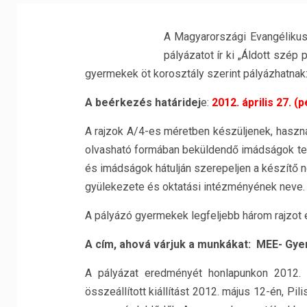
A Magyarországi Evangélikus
pályázatot ír ki „Áldott szé
gyermekek öt korosztály szerint pályázhatnak: ó
A beérkezés határidej
e:
2012. április 27. (
A rajzok A/4-es méretben készüljenek, használ
olvasható formában beküldendő imádságok tet
és imádságok hátulján szerepeljen a készítő ne
gyülekezete és oktatási intézményének neve.
A pályázó gyermekek legfeljebb három rajzot
A cím, ahová várjuk a munkákat:
MEE- Gyer
A pályázat eredményét honlapunkon 2012.
összeállított kiállítást 2012. május 12-én, P