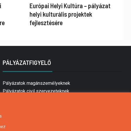
i
Európai Helyi Kultúra – pályázat
helyi kulturális projektek
re
fejlesztésére
PÁLYÁZATFIGYELŐ
Pályázatok magánszemélyeknek
Pályázatok civil szervezeteknek
Pályázatok vállalkozásoknak
Önkormányzati pályázatok
Mezőgazdasági pályázatok
s
Falusi turizmus pályázatok
hez
Napelem pályázatok