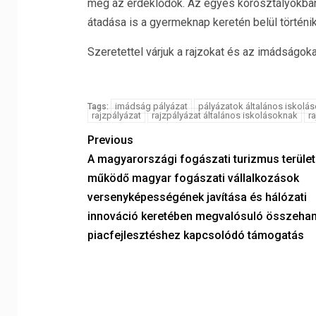
meg az érdeklődők. Az egyes korosztályokban
átadása is a gyermeknap keretén belül történik
Szeretettel várjuk a rajzokat és az imádságoka
imádság pályázat
pályázatok általános iskolá
Tags:
rajzpályázat
rajzpályázat általános iskolásoknak
r
Previous
A magyarországi fogászati turizmus terüle
működő magyar fogászati vállalkozások
versenyképességének javítása és hálózati
innováció keretében megvalósuló összehan
piacfejlesztéshez kapcsolódó támogatás