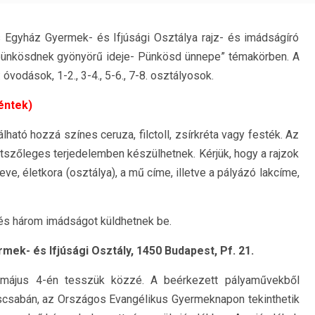
 Egyház Gyermek- és Ifjúsági Osztálya rajz- és imádságíró
p pünkösdnek gyönyörű ideje- Pünkösd ünnepe” témakörben. A
vodások, 1-2., 3-4., 5-6., 7-8. osztályosok.
péntek)
ható hozzá színes ceruza, filctoll, zsírkréta vagy festék. Az
szőleges terjedelemben készülhetnek. Kérjük, hogy a rajzok
ve, életkora (osztálya), a mű címe, illetve a pályázó lakcíme,
 és három imádságot küldhetnek be.
mek- és Ifjúsági Osztály, 1450 Budapest, Pf. 21.
 május 4-én tesszük közzé. A beérkezett pályaművekből
iliscsabán, az Országos Evangélikus Gyermeknapon tekinthetik