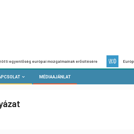
enlőség európai mozgalmainak erősítésére
Európai Helyi K
APCSOLAT
MÉDIAAJÁNLAT
yázat