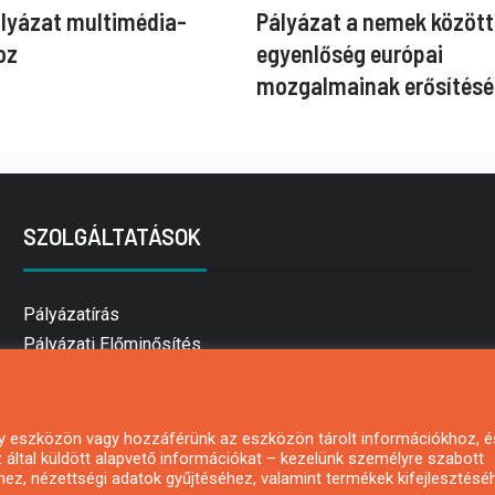
ályázat multimédia-
Pályázat a nemek között
oz
egyenlőség európai
mozgalmainak erősítésé
SZOLGÁLTATÁSOK
Pályázatírás
Pályázati Előminősítés
Pályázati tanácsadás
Pályázatírás vállalkozásoknak
Mezőgazdasági pályázatírás
 egy eszközön vagy hozzáférünk az eszközön tárolt információkhoz, é
által küldött alapvető információkat – kezelünk személyre szabott
Pályázatírás magánszemélyeknek
hez, nézettségi adatok gyűjtéséhez, valamint termékek kifejlesztésé
Pályázatírás civil szervezeteknek