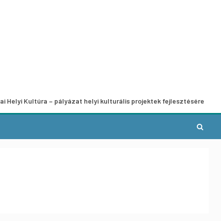
ultúra – pályázat helyi kulturális projektek fejlesztésére
A