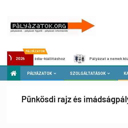
PÁLYÁZATOK
at multimédia-kiállításhoz
Pályázat a nemek közötti egy
2026
PÁLYÁZATOK
SZOLGÁLTATÁSOK
K
Pünkösdi rajz és imádságpál