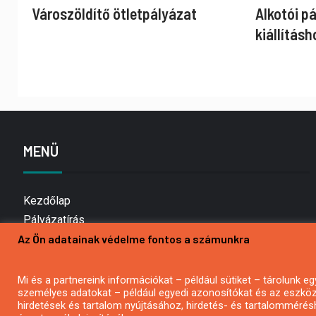
Városzöldítő ötletpályázat
Alkotói p
kiállításh
MENÜ
Kezdőlap
Pályázatírás
Az Ön adatainak védelme fontos a számunkra
Bemutatkozás
Médiaajánlat
Hírlevél feliratkozás
Mi és a partnereink információkat – például sütiket – tárolunk
személyes adatokat – például egyedi azonosítókat és az eszköz 
Impresszum
hirdetések és tartalom nyújtásához, hirdetés- és tartalommérés
Kapcsolat