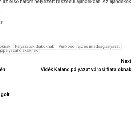
 az első három helyezett részesül ajándékban. Az ajándékok
.
t!
soknak
Pályázatok diákoknak
Pünkösdi rajz és imádságpályázat
ajzpályázat diákoknak
Next
tén
Vidék Kaland pályázat városi fiataloknak
golt