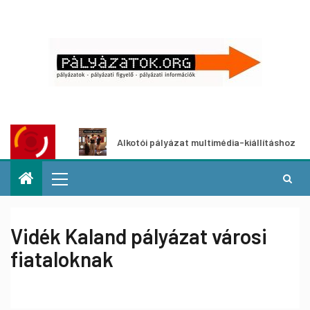
ázat
Alkotói pályázat multimédia-kiállításhoz
Vidék Kaland pályázat városi
fiataloknak