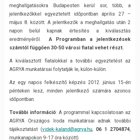
meghallgatásokra Budapesten kerül sor, több, a
jelentkezőkkel egyeztetett időpontban április 27 –
május 8. között. A jelentkezők a meghallgatás után 2
napon belül kapnak értesítés a kiválasztás
eredményéről.
A Programban a jelentkezések
számtól függően 30-50 városi fiatal vehet részt.
A kiválasztott fiatalokkal a további egyeztetést az
AGRYA munkatársai folytatják le, külön-külön.
Az egy napos felkészítő képzés 2012. június 15-én
pénteken lesz, minden jelentkező számára azonos
időpontban.
További információ
: A programmal kapcsolatosan az
AGRYA Országos Iroda munkatársai adnak további
tájékoztatást (
videk-kaland@agrya.hu
,
06 1 2704874
,
munkanapokon 9-17 óra között)