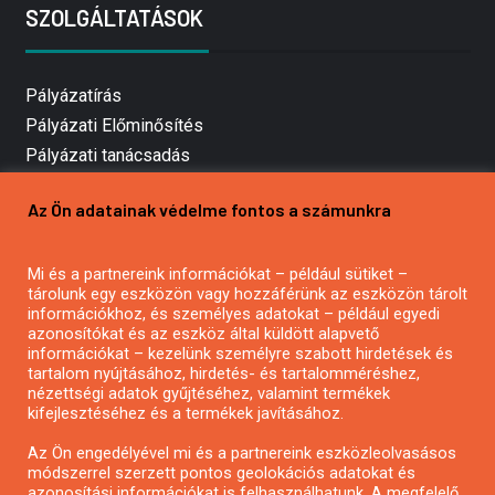
SZOLGÁLTATÁSOK
Pályázatírás
Pályázati Előminősítés
Pályázati tanácsadás
Pályázatírás vállalkozásoknak
Az Ön adatainak védelme fontos a számunkra
Mezőgazdasági pályázatírás
Pályázatírás magánszemélyeknek
Mi és a partnereink információkat – például sütiket –
Pályázatírás civil szervezeteknek
tárolunk egy eszközön vagy hozzáférünk az eszközön tárolt
Pályázatírás önkormányzatoknak
információkhoz, és személyes adatokat – például egyedi
azonosítókat és az eszköz által küldött alapvető
Pályázatfigyelés
információkat – kezelünk személyre szabott hirdetések és
Specifikus pályázatfigyelés vagy hírlevél
tartalom nyújtásához, hirdetés- és tartalomméréshez,
nézettségi adatok gyűjtéséhez, valamint termékek
kifejlesztéséhez és a termékek javításához.
PÁLYÁZATFIGYELŐ
Az Ön engedélyével mi és a partnereink eszközleolvasásos
módszerrel szerzett pontos geolokációs adatokat és
azonosítási információkat is felhasználhatunk. A megfelelő