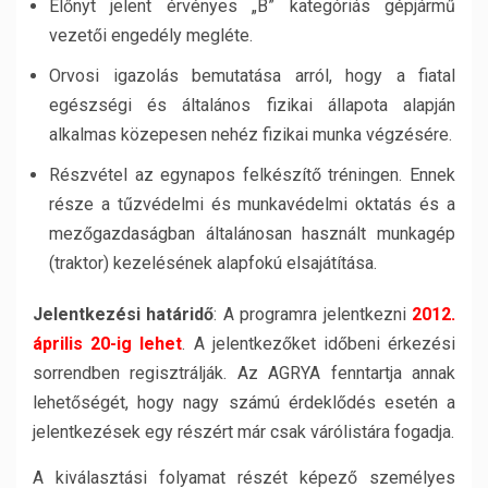
Előnyt jelent érvényes „B” kategóriás gépjármű
vezetői engedély megléte.
Orvosi igazolás bemutatása arról, hogy a fiatal
egészségi és általános fizikai állapota alapján
alkalmas közepesen nehéz fizikai munka végzésére.
Részvétel az egynapos felkészítő tréningen. Ennek
része a tűzvédelmi és munkavédelmi oktatás és a
mezőgazdaságban általánosan használt munkagép
(traktor) kezelésének alapfokú elsajátítása.
Jelentkezési határidő
: A programra jelentkezni
2012.
április 20-ig lehet
. A jelentkezőket időbeni érkezési
sorrendben regisztrálják. Az AGRYA fenntartja annak
lehetőségét, hogy nagy számú érdeklődés esetén a
jelentkezések egy részért már csak várólistára fogadja.
A kiválasztási folyamat részét képező személyes