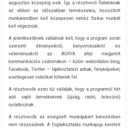
augusztus közepéig esik. Így a résztvevő fiataloknak
az ebben az időszakban természetes, hosszított
munkarendben kell közepesen nehéz fizikai munkát
kell végezniük.
A jelentkezőknek vállalniuk kell, hogy a program során
szerzett élményeikről, benyomásaikról és
véleményükről az AGRYA által megjelölt
kommunikációs csatornákon – külön weboldalon blog,
Facebook, Twitter – tájékoztatást adnak, fényképeket,
esetlegesen videókat töltenek fel.
A résztvevők ezen túl vállalják, hogy a programról hírt
adó sajtó termékeknek (újság, rádió, televízió)
nyilatkoznak.
A résztvevők az elvégzett munkájukért bérezésben
nem részesülnek. A foglalkoztatás munkajogi kereteit