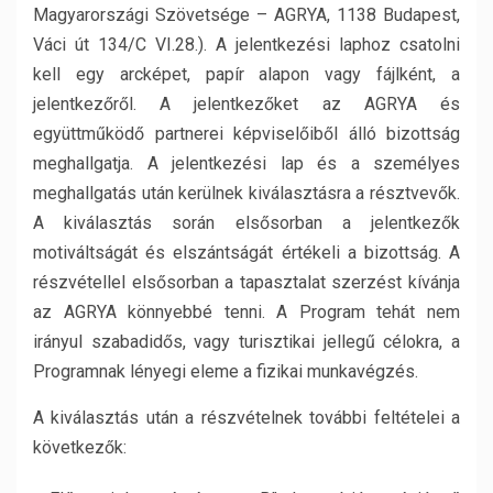
Magyarországi Szövetsége – AGRYA, 1138 Budapest,
Váci út 134/C VI.28.). A jelentkezési laphoz csatolni
kell egy arcképet, papír alapon vagy fájlként, a
jelentkezőről. A jelentkezőket az AGRYA és
együttműködő partnerei képviselőiből álló bizottság
meghallgatja. A jelentkezési lap és a személyes
meghallgatás után kerülnek kiválasztásra a résztvevők.
A kiválasztás során elsősorban a jelentkezők
motiváltságát és elszántságát értékeli a bizottság. A
részvétellel elsősorban a tapasztalat szerzést kívánja
az AGRYA könnyebbé tenni. A Program tehát nem
irányul szabadidős, vagy turisztikai jellegű célokra, a
Programnak lényegi eleme a fizikai munkavégzés.
A kiválasztás után a részvételnek további feltételei a
következők: