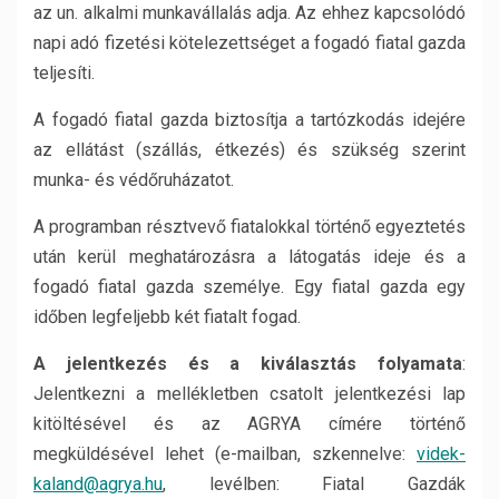
az un. alkalmi munkavállalás adja. Az ehhez kapcsolódó
napi adó fizetési kötelezettséget a fogadó fiatal gazda
teljesíti.
A fogadó fiatal gazda biztosítja a tartózkodás idejére
az ellátást (szállás, étkezés) és szükség szerint
munka- és védőruházatot.
A programban résztvevő fiatalokkal történő egyeztetés
után kerül meghatározásra a látogatás ideje és a
fogadó fiatal gazda személye. Egy fiatal gazda egy
időben legfeljebb két fiatalt fogad.
A jelentkezés és a kiválasztás folyamata
:
Jelentkezni a mellékletben csatolt jelentkezési lap
kitöltésével és az AGRYA címére történő
megküldésével lehet (e-mailban, szkennelve:
videk-
kaland@agrya.hu
, levélben: Fiatal Gazdák