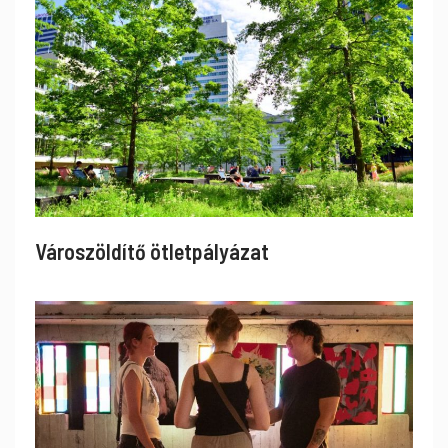
Városzöldítő ötletpályázat