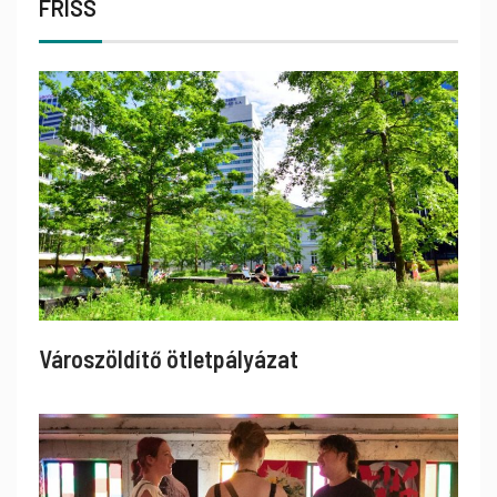
FRISS
Városzöldítő ötletpályázat