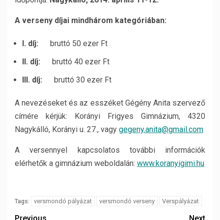
A verseny díjai mindhárom kategóriában:
I. díj:
bruttó 50 ezer Ft
II. díj:
bruttó 40 ezer Ft
III. díj:
bruttó 30 ezer Ft
A nevezéseket és az esszéket Gégény Anita szervező
címére kérjük: Korányi Frigyes Gimnázium, 4320
Nagykálló, Korányi u. 27., vagy
gegeny.anita@gmail.com
A versennyel kapcsolatos további információk
elérhetők a gimnázium weboldalán:
www.koranyigimi.hu
versmondó pályázat
versmondó verseny
Verspályázat
Tags:
Previous
Next