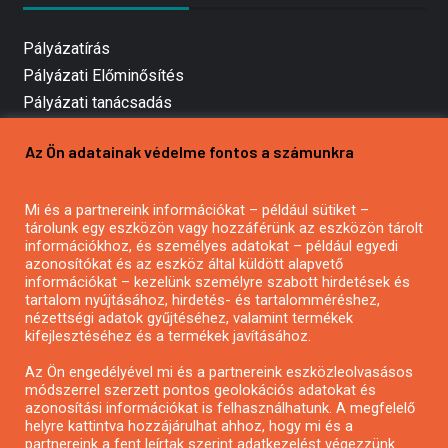
Pályázatírás
Pályázati Előminősítés
Pályázati tanácsadás
Pályázatírás vállalkozásoknak
Az Ön adatainak védelme fontos a számunkra
Mezőgazdasági pályázatírás
Pályázatírás magánszemélyeknek
Mi és a partnereink információkat – például sütiket –
Pályázatírás civil szervezeteknek
tárolunk egy eszközön vagy hozzáférünk az eszközön tárolt
Pályázatírás önkormányzatoknak
információkhoz, és személyes adatokat – például egyedi
azonosítókat és az eszköz által küldött alapvető
Pályázatfigyelés
információkat – kezelünk személyre szabott hirdetések és
Specifikus pályázatfigyelés vagy hírlevél
tartalom nyújtásához, hirdetés- és tartalomméréshez,
nézettségi adatok gyűjtéséhez, valamint termékek
kifejlesztéséhez és a termékek javításához.
PÁLYÁZATFIGYELŐ
Az Ön engedélyével mi és a partnereink eszközleolvasásos
módszerrel szerzett pontos geolokációs adatokat és
azonosítási információkat is felhasználhatunk. A megfelelő
helyre kattintva hozzájárulhat ahhoz, hogy mi és a
Pályázatok magánszemélyeknek
partnereink a fent leírtak szerint adatkezelést végezzünk.