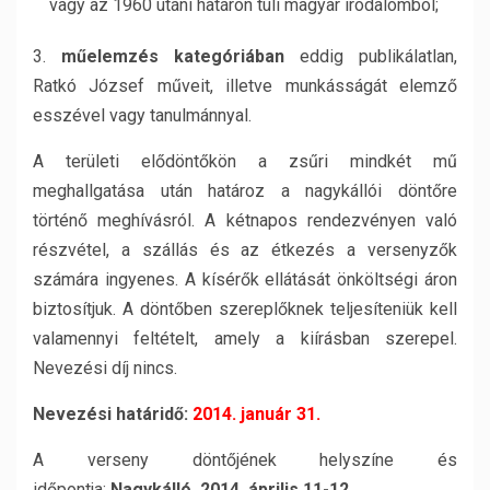
vagy az 1960 utáni határon túli magyar irodalomból;
3.
műelemzés kategóriában
eddig publikálatlan,
Ratkó József műveit, illetve munkásságát elemző
esszével vagy tanulmánnyal.
A területi elődöntőkön a zsűri mindkét mű
meghallgatása után határoz a nagykállói döntőre
történő meghívásról. A kétnapos rendezvényen való
részvétel, a szállás és az étkezés a versenyzők
számára ingyenes. A kísérők ellátását önköltségi áron
biztosítjuk. A döntőben szereplőknek teljesíteniük kell
valamennyi feltételt, amely a kiírásban szerepel.
Nevezési díj nincs.
Nevezési határidő:
2014. január 31.
A verseny döntőjének helyszíne és
időpontja:
Nagykálló, 2014. április 11-12.