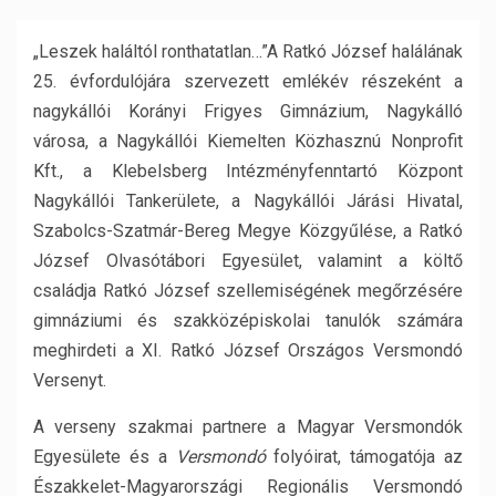
„Leszek haláltól ronthatatlan…”A Ratkó József halálának
25. évfordulójára szervezett emlékév részeként a
nagykállói Korányi Frigyes Gimnázium, Nagykálló
városa, a Nagykállói Kiemelten Közhasznú Nonprofit
Kft., a Klebelsberg Intézményfenntartó Központ
Nagykállói Tankerülete, a Nagykállói Járási Hivatal,
Szabolcs-Szatmár-Bereg Megye Közgyűlése, a Ratkó
József Olvasótábori Egyesület, valamint a költő
családja Ratkó József szellemiségének megőrzésére
gimnáziumi és szakközépiskolai tanulók számára
meghirdeti a XI. Ratkó József Országos Versmondó
Versenyt.
A verseny szakmai partnere a Magyar Versmondók
Egyesülete és a
Versmondó
folyóirat, támogatója az
Északkelet-Magyarországi Regionális Versmondó