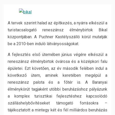
A tervek szerint halad az építkezés, a nyárra elkészül a
turistacsalogató reneszánsz élménybirtok Bikal
központjában. A Puchner Kastélyszálló körül mutatják
be a 2010-ben induló látványosságokat.
A fejlesztés első ütemében június végére elkészül a
reneszánsz élménybirtok óvárosa és a középkori falu
épületei. Ezt követően, az év második felében indul a
következő ütem, aminek keretében megépül a
reneszánsz palota és a főtér is. A Baranyai
élménykörút tagjaként utóbbi beruházáshoz pályázunk
a komplex turisztikai fejlesztéshez kapcsolódó
szálláshelybővítéseket támogató forrásokra –
tájékoztatott a mintegy két és fél milliárdos beruházás