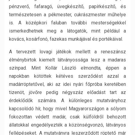
pénzverő, fafaragó, üvegkészítő, papírkészítő, és
természetesen a pékmester, cukrászmester műhelye
is. A középkori faluban további mesterségekkel
ismerkedhetnek meg a látogatók, mint például a
kovács, kosárfonó, fazekas munkájával és portékáival.
A tervezett lovagi játékok mellett a reneszánsz
élménybirtok kiemelt látványossága lesz a madaras
színpad. Mint Kollár László elmondta, éppen a
napokban kötöttek kétéves szerződést azzal a
madárröptetővel, aki az idei nyári főpróba keretében
tizenöt, jövőre pedig négyszáz előadást tart az
érdeklődők számára. A különleges mutatványhoz
kapcsolódó hír, hogy mivel Magyarországon a sólyom
fokozottan védett madár, csak külföldről behozott
állatokkal engedélyezték a közönségvonzó, látványos
fellépéseket. A mutatványra leszerződött röptető már