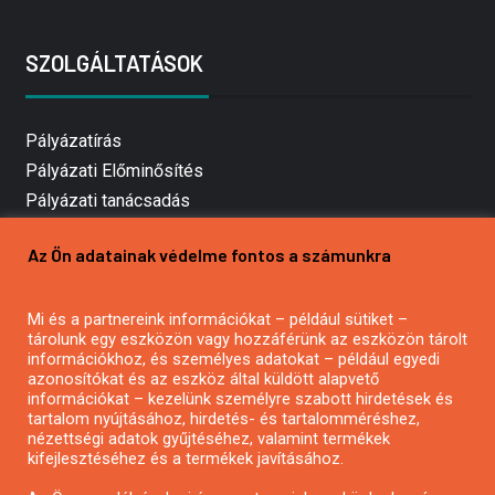
SZOLGÁLTATÁSOK
Pályázatírás
Pályázati Előminősítés
Pályázati tanácsadás
Pályázatírás vállalkozásoknak
Az Ön adatainak védelme fontos a számunkra
Mezőgazdasági pályázatírás
Pályázatírás magánszemélyeknek
Mi és a partnereink információkat – például sütiket –
Pályázatírás civil szervezeteknek
tárolunk egy eszközön vagy hozzáférünk az eszközön tárolt
Pályázatírás önkormányzatoknak
információkhoz, és személyes adatokat – például egyedi
azonosítókat és az eszköz által küldött alapvető
Pályázatfigyelés
információkat – kezelünk személyre szabott hirdetések és
Specifikus pályázatfigyelés vagy hírlevél
tartalom nyújtásához, hirdetés- és tartalomméréshez,
nézettségi adatok gyűjtéséhez, valamint termékek
kifejlesztéséhez és a termékek javításához.
PÁLYÁZATFIGYELŐ