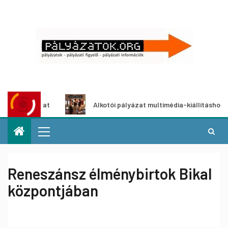
ályázat
Alkotói pályázat multimédia-kiállításhoz
Reneszánsz élménybirtok Bikal
központjában