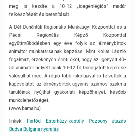
meg is kezdte a 10-12 „idegenlégiós” madár
felkészítését és betanítását.
A Dél-Dunántúli Regionális Munkaügyi Központtal és a
Pécsi Regionális Képző Központtal
együttműködésben egy éve folyik az élménybirtok
animátor munkatársainak képzése. Mint Kollár László
fogalmaz, érzékenyen érinti őket, hogy az igényelt 40-
50 animátor helyett csak 10-12 fő támogatott képzése
valósulhat meg. A régió több iskolájával is felvették a
kapcsolatot, az élménybirtok ugyanis számos szakma
tanulóinak nyújthat gyakorlati képzőhelyet, később
munkalehetőséget.
(www.bama.hu)
linkek:
Fertőd, Esterházy-kastély
Pozsony utazás
Budva
Bulgária nyaralás