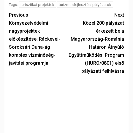
turisztikai projektek
turizmusfejlesztési pályázatok
Tags:
Previous
Next
Környezetvédelmi
Közel 200 pályázat
nagyprojektek
érkezett be a
előkészítése: Ráckevei-
Magyarország-Románia
Soroksári Duna-ág
Határon Átnyúló
komplex vízminőség-
Együttműködési Program
javítási programja
(HURO/0801) első
pályázati felhívásra