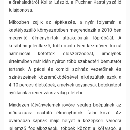
előrehaladtáról Kollár László, a Puchner Kastélyszálló
tulajdonosa.
Miközben zajlik az építkezés, a nyár folyamán a
kastélyszálló környezetében megrendezik a 2010-ben
megnyitó élménybirtok attrakcióinak főpróbáját. A
korábban jelentkező, több mint ötven kézműves közül
harminccal kötöttek előszerződést, amelynek
értelmében már idén nyáron több szabadtéri bemutatót
tartanak. A pécsi és komlói színház vezetőinek és
színészeinek közreműködésével elkészültek azok a
4-10 perces életképek, amelyek ugyancsak betekintést
nyújtanak a reneszánsz világ életébe.
Mindezen látványelemek jövőre végleg beépülnek az
időutazásra csábító élménybirtok falai közé. Az
óvárosban kapnak majd helyet a középkori városra
jellemző foglalkozások, többek között a kőfaragó, a