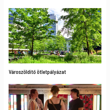
Városzöldítő ötletpályázat