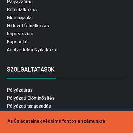
Pályázatírás
Bemutatkozás
Médiaajánlat
Hírlevél feliratkozás
Impresszum
Kapcsolat
Adatvédelmi Nyilatkozat
SZOLGÁLTATÁSOK
Pályázatírás
Pályázati Előminősítés
Pályázati tanácsadás
Pályázatírás vállalkozásoknak
Az Ön adatainak védelme fontos a számunkra
Mezőgazdasági pályázatírás
Pályázatírás magánszemélyeknek