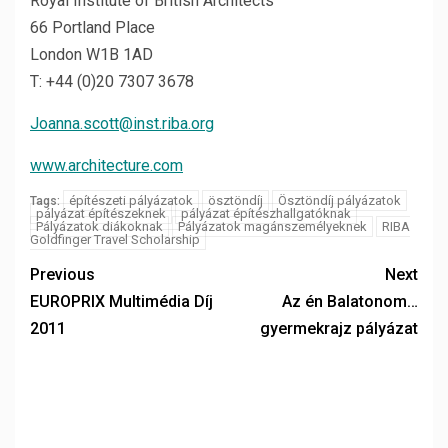
Royal Institute of British Architects
66 Portland Place
London W1B 1AD
T: +44 (0)20 7307 3678
Joanna.scott@inst.riba.org
www.architecture.com
építészeti pályázatok
ösztöndíj
Ösztöndíj pályázatok
Tags:
pályázat építészeknek
pályázat építészhallgatóknak
Pályázatok diákoknak
Pályázatok magánszemélyeknek
RIBA
Goldfinger Travel Scholarship
Previous
Next
EUROPRIX Multimédia Díj
Az én Balatonom…
2011
gyermekrajz pályázat