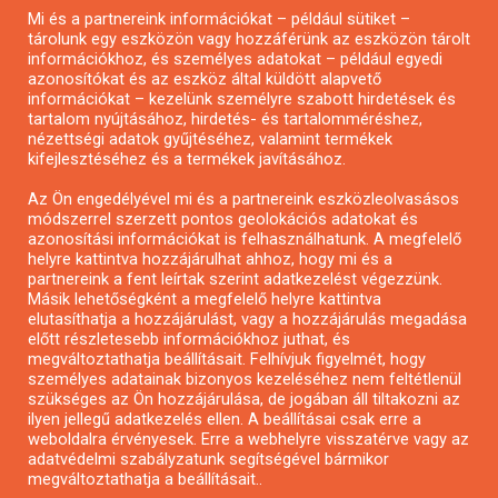
Mi és a partnereink információkat – például sütiket –
Pályázatírás civil szervezeteknek
tárolunk egy eszközön vagy hozzáférünk az eszközön tárolt
Pályázatírás önkormányzatoknak
információkhoz, és személyes adatokat – például egyedi
azonosítókat és az eszköz által küldött alapvető
Pályázatfigyelés
információkat – kezelünk személyre szabott hirdetések és
Specifikus pályázatfigyelés vagy hírlevél
tartalom nyújtásához, hirdetés- és tartalomméréshez,
nézettségi adatok gyűjtéséhez, valamint termékek
kifejlesztéséhez és a termékek javításához.
PÁLYÁZATFIGYELŐ
Az Ön engedélyével mi és a partnereink eszközleolvasásos
módszerrel szerzett pontos geolokációs adatokat és
azonosítási információkat is felhasználhatunk. A megfelelő
helyre kattintva hozzájárulhat ahhoz, hogy mi és a
Pályázatok magánszemélyeknek
partnereink a fent leírtak szerint adatkezelést végezzünk.
Pályázatok civil szervezeteknek
Másik lehetőségként a megfelelő helyre kattintva
elutasíthatja a hozzájárulást, vagy a hozzájárulás megadása
Pályázatok vállalkozásoknak
előtt részletesebb információkhoz juthat, és
Önkormányzati pályázatok
megváltoztathatja beállításait. Felhívjuk figyelmét, hogy
személyes adatainak bizonyos kezeléséhez nem feltétlenül
Mezőgazdasági pályázatok
szükséges az Ön hozzájárulása, de jogában áll tiltakozni az
Falusi turizmus pályázatok
ilyen jellegű adatkezelés ellen. A beállításai csak erre a
weboldalra érvényesek. Erre a webhelyre visszatérve vagy az
Napelem pályázatok
adatvédelmi szabályzatunk segítségével bármikor
GINOP pályázatok
megváltoztathatja a beállításait..