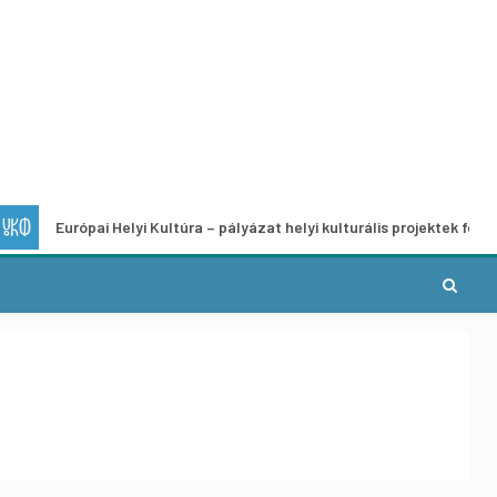
urópai Helyi Kultúra – pályázat helyi kulturális projektek fejlesztésére