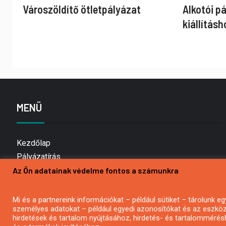
Városzöldítő ötletpályázat
Alkotói p
kiállításh
MENÜ
Kezdőlap
Pályázatírás
Az Ön adatainak védelme fontos a számunkra
Bemutatkozás
Médiaajánlat
Hírlevél feliratkozás
Mi és a partnereink információkat – például sütiket – tárolunk
személyes adatokat – például egyedi azonosítókat és az eszköz 
Impresszum
hirdetések és tartalom nyújtásához, hirdetés- és tartalommérés
Kapcsolat