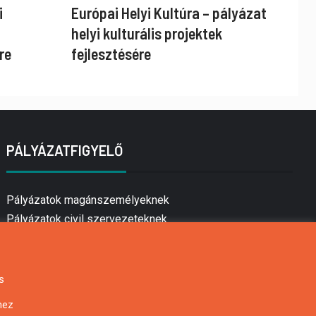
i
Európai Helyi Kultúra – pályázat
helyi kulturális projektek
re
fejlesztésére
PÁLYÁZATFIGYELŐ
Pályázatok magánszemélyeknek
Pályázatok civil szervezeteknek
Pályázatok vállalkozásoknak
Önkormányzati pályázatok
Mezőgazdasági pályázatok
s
Falusi turizmus pályázatok
hez
Napelem pályázatok