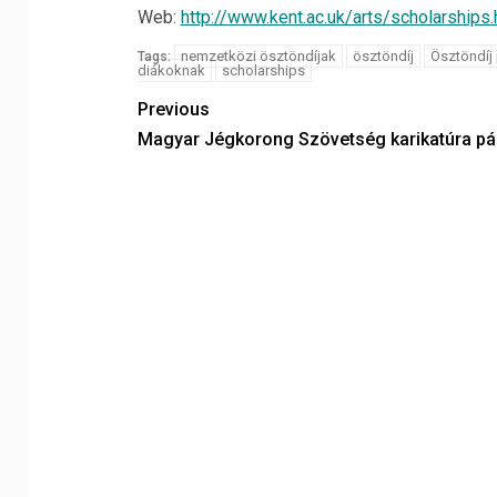
Web:
http://www.kent.ac.uk/arts/scholarships.
nemzetközi ösztöndíjak
ösztöndíj
Ösztöndíj
Tags:
diákoknak
scholarships
Previous
Magyar Jégkorong Szövetség karikatúra pá