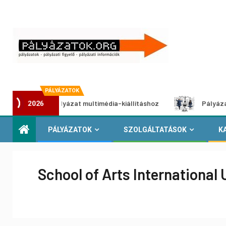
PÁLYÁZATOK
Alkotói pályázat multimédia-kiállításhoz
Pályázat a neme
2026
PÁLYÁZATOK
SZOLGÁLTATÁSOK
K
School of Arts International