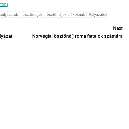
html
 pályázatok
ösztöndíjak
ösztöndíjak diákoknak
Pályázatok
Next
lyázat
Norvégiai ösztöndíj roma fiatalok számára