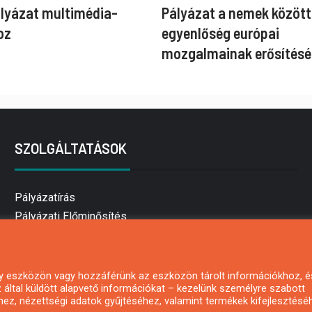
ályázat multimédia-
Pályázat a nemek között
oz
egyenlőség európai
mozgalmainak erősítésé
SZOLGÁLTATÁSOK
Pályázatírás
Pályázati Előminősítés
Pályázati tanácsadás
Pályázatírás vállalkozásoknak
Mezőgazdasági pályázatírás
 egy eszközön vagy hozzáférünk az eszközön tárolt információkhoz, é
által küldött alapvető információkat – kezelünk személyre szabott
Pályázatírás magánszemélyeknek
hez, nézettségi adatok gyűjtéséhez, valamint termékek kifejlesztésé
Pályázatírás civil szervezeteknek