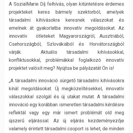
A SozialMarie Díj felhívás, olyan kitüntetésre érdemes
projekteket keres bármely szektorból, amelyek
társadalmi kihívásokra keresnek válaszokat és
emelnek át gyakorlatba innovatív megoldásokat. Az
innovatív ötleteket Magyarországról, Ausztriából,
Csehországból, Szlovákiából és Horvátországból
várják. Aktuális társadalmi kihívásokkal,
konfliktusokkal, problémákkal foglalkozó innovatív
projektet valósít meg? Nyújtsa be pályázatát Ön is!
„A társadalmi innováció sürgető társadalmi kihívásokra
kínál megoldásokat. Új megközelítésekkel, innovatív
válaszokkal szolgál és új utakat mutat. A társadalmi
innováció egy korábban ismeretlen társadalmi kérdésre
reflektál vagy egy már ismert problémát old meg
újszerű eljárással. Az új eljárás kezdeményezője
valamely érintett társadalmi csoport is lehet, de minden