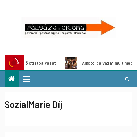
dítő ötletpályázat
Alkotói pályázat multimédia-kiállításh
SozialMarie Díj