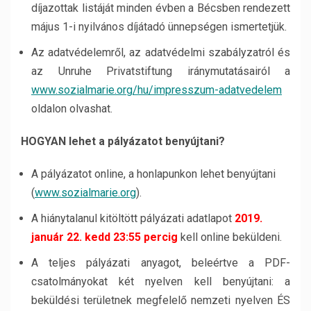
díjazottak listáját minden évben a Bécsben rendezett
május 1-i nyilvános díjátadó ünnepségen ismertetjük.
Az adatvédelemről, az adatvédelmi szabályzatról és
az Unruhe Privatstiftung iránymutatásairól a
www.sozialmarie.org/hu/impresszum-adatvedelem
oldalon olvashat.
HOGYAN lehet a pályázatot benyújtani?
A pályázatot online, a honlapunkon lehet benyújtani
(
www.sozialmarie.org
).
A hiánytalanul kitöltött pályázati adatlapot
2019.
január 22. kedd 23:55 percig
kell online beküldeni.
A teljes pályázati anyagot, beleértve a PDF-
csatolmányokat két nyelven kell benyújtani: a
beküldési területnek megfelelő nemzeti nyelven ÉS