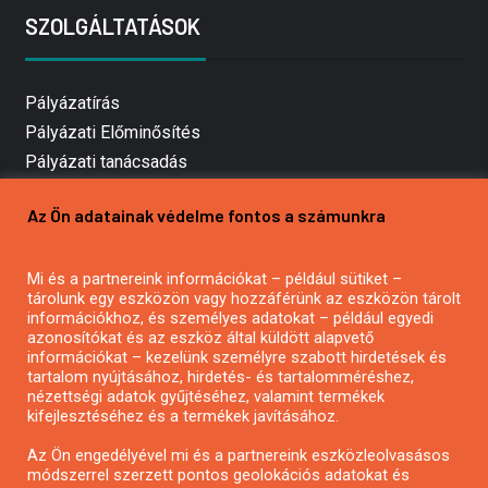
SZOLGÁLTATÁSOK
Pályázatírás
Pályázati Előminősítés
Pályázati tanácsadás
Pályázatírás vállalkozásoknak
Az Ön adatainak védelme fontos a számunkra
Mezőgazdasági pályázatírás
Pályázatírás magánszemélyeknek
Mi és a partnereink információkat – például sütiket –
Pályázatírás civil szervezeteknek
tárolunk egy eszközön vagy hozzáférünk az eszközön tárolt
Pályázatírás önkormányzatoknak
információkhoz, és személyes adatokat – például egyedi
azonosítókat és az eszköz által küldött alapvető
Pályázatfigyelés
információkat – kezelünk személyre szabott hirdetések és
Specifikus pályázatfigyelés vagy hírlevél
tartalom nyújtásához, hirdetés- és tartalomméréshez,
nézettségi adatok gyűjtéséhez, valamint termékek
kifejlesztéséhez és a termékek javításához.
PÁLYÁZATFIGYELŐ
Az Ön engedélyével mi és a partnereink eszközleolvasásos
módszerrel szerzett pontos geolokációs adatokat és