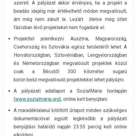
szerint. A pályázat akkor érvényes, ha a projekt a
beadás idejéig már értékelhető módon megvalósult,
ám még nem zárult le. Lezárt illetve még ötlet
fázisban lévő projekteket nem fogadunk el.
Projekttel jelentkezni Ausztria, Magyarország,
Csehország és Szlovákia egész területéről lehet. A
Horvátországban, Szlovéniában, Lengyelországban
és Németországban megvalósult projektek közül
csak a Bécstől 300 kilométer sugarú
körön belül megvalósuló projektekkel lehet pályázni.
A pályázati adatlapot a SozialMarie honlapján
(
www.sozialmarie.org
), online kell benyújtani.
A maradéktalanul kitöltött űrlapot minden szükséges
dokumentációval együtt legkésőbb a pályázati
benyújtási határidő napján 23:55 percig kell online
elküldeni.