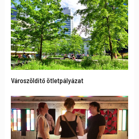
Városzöldítő ötletpályázat