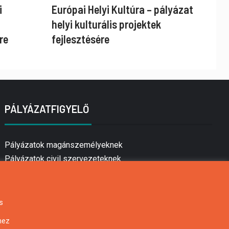
i
Európai Helyi Kultúra – pályázat
helyi kulturális projektek
re
fejlesztésére
PÁLYÁZATFIGYELŐ
Pályázatok magánszemélyeknek
Pályázatok civil szervezeteknek
Pályázatok vállalkozásoknak
Önkormányzati pályázatok
Mezőgazdasági pályázatok
s
Falusi turizmus pályázatok
hez
Napelem pályázatok