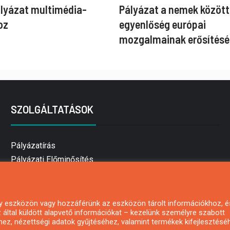
ályázat multimédia-
Pályázat a nemek között
oz
egyenlőség európai
mozgalmainak erősítésé
SZOLGÁLTATÁSOK
Pályázatírás
Pályázati Előminősítés
Pályázati tanácsadás
Pályázatírás vállalkozásoknak
Mezőgazdasági pályázatírás
 egy eszközön vagy hozzáférünk az eszközön tárolt információkhoz, é
által küldött alapvető információkat – kezelünk személyre szabott
Pályázatírás magánszemélyeknek
hez, nézettségi adatok gyűjtéséhez, valamint termékek kifejlesztésé
Pályázatírás civil szervezeteknek