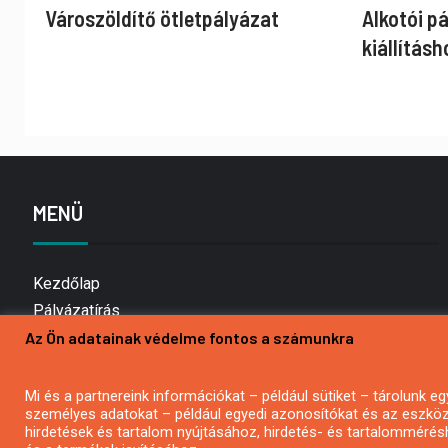
Városzöldítő ötletpályázat
Alkotói p
kiállításh
MENÜ
Kezdőlap
Pályázatírás
Az Ön adatainak védelme fontos a számunkra
Bemutatkozás
Médiaajánlat
Hírlevél feliratkozás
Mi és a partnereink információkat – például sütiket – tárolunk
személyes adatokat – például egyedi azonosítókat és az eszköz 
Impresszum
hirdetések és tartalom nyújtásához, hirdetés- és tartalommérés
Kapcsolat