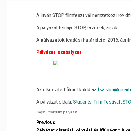
A litván STOP filmfesztivál nemzetközi rövidfi
A pályázat témája: STOP, érzések, arcok
A pályázatok leadási határideje:
2016. áprili
Pályázati szabályzat
Az elkészített filmet küldd az
fsa.shm@gmail
A pályázat oldala:
Students’ Film Festival „ST
rövidfilm pályázat
Tags:
Previous
Pályázat oktatási, képzési és ifjúságpolitika