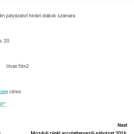
lm pályázatot hirdet diákok számára.
s. 20.
.com
címre.
OP”
Next
i
Mozdulj ránk! arculattervezői pályázat 2016.