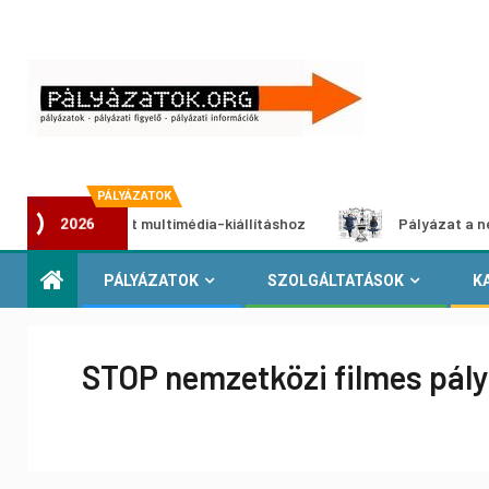
PÁLYÁZATOK
 pályázat multimédia-kiállításhoz
Pályázat a nemek közöt
2026
PÁLYÁZATOK
SZOLGÁLTATÁSOK
K
STOP nemzetközi filmes pál