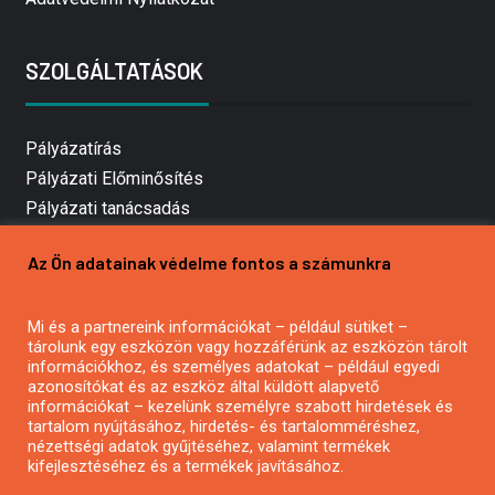
SZOLGÁLTATÁSOK
Pályázatírás
Pályázati Előminősítés
Pályázati tanácsadás
Pályázatírás vállalkozásoknak
Az Ön adatainak védelme fontos a számunkra
Mezőgazdasági pályázatírás
Pályázatírás magánszemélyeknek
Mi és a partnereink információkat – például sütiket –
Pályázatírás civil szervezeteknek
tárolunk egy eszközön vagy hozzáférünk az eszközön tárolt
Pályázatírás önkormányzatoknak
információkhoz, és személyes adatokat – például egyedi
azonosítókat és az eszköz által küldött alapvető
Pályázatfigyelés
információkat – kezelünk személyre szabott hirdetések és
Specifikus pályázatfigyelés vagy hírlevél
tartalom nyújtásához, hirdetés- és tartalomméréshez,
nézettségi adatok gyűjtéséhez, valamint termékek
kifejlesztéséhez és a termékek javításához.
PÁLYÁZATFIGYELŐ