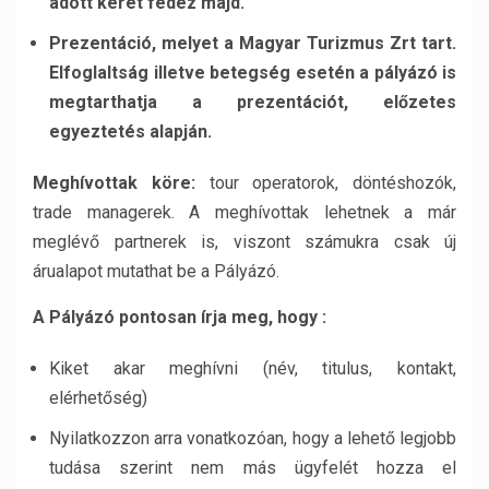
adott keret fedez majd.
Prezentáció, melyet a Magyar Turizmus Zrt tart.
Elfoglaltság illetve betegség esetén a pályázó is
megtarthatja a prezentációt, előzetes
egyeztetés alapján.
Meghívottak köre:
tour operatorok, döntéshozók,
trade managerek. A meghívottak lehetnek a már
meglévő partnerek is, viszont számukra csak új
árualapot mutathat be a Pályázó.
A Pályázó pontosan írja meg, hogy :
Kiket akar meghívni (név, titulus, kontakt,
elérhetőség)
Nyilatkozzon arra vonatkozóan, hogy a lehető legjobb
tudása szerint nem más ügyfelét hozza el