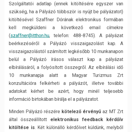
Szolgáltatói adatlap (ennek kitöltésére egyszer van
szükség, ha a Pályázó többször is nyújt be pályázatot)
kitöltésével Szaffner Dórának elektronikus formában
kell megküldeni a következő email címekre
(
szaffner@itthon.hu
, telefon: 488-8745). A pályázat
beérkezéséről a Pályázó visszaigazolást kap. A
visszaigazolástól számított legkésőbb 10 munkanapon
belül a Pályázó írásos választ kap a pályázat
elbírálásáról, a folyósított összegről. Az elbírálási idő
10 munkanapja alatt a Magyar Turizmus Zrt
konzultációra felkérheti a pályázót, illetve további
adatokat kérhet be azért, hogy minél teljesebb
információ birtokában bírálja el a pályázatot.
Minden Pályázó részére
kötelező érvényű
az MT Zrt
által összeállított
elektronikus feedback kérdőív
kitöltése is
. Két különálló kérdőívet küldünk, melyből