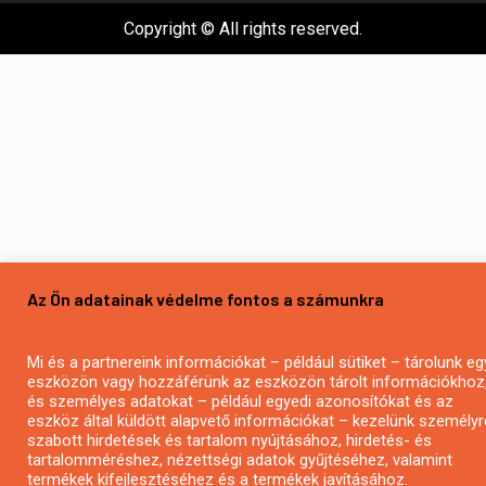
Copyright © All rights reserved.
Az Ön adatainak védelme fontos a számunkra
Mi és a partnereink információkat – például sütiket – tárolunk eg
eszközön vagy hozzáférünk az eszközön tárolt információkhoz
és személyes adatokat – például egyedi azonosítókat és az
eszköz által küldött alapvető információkat – kezelünk személyr
szabott hirdetések és tartalom nyújtásához, hirdetés- és
tartalomméréshez, nézettségi adatok gyűjtéséhez, valamint
termékek kifejlesztéséhez és a termékek javításához.