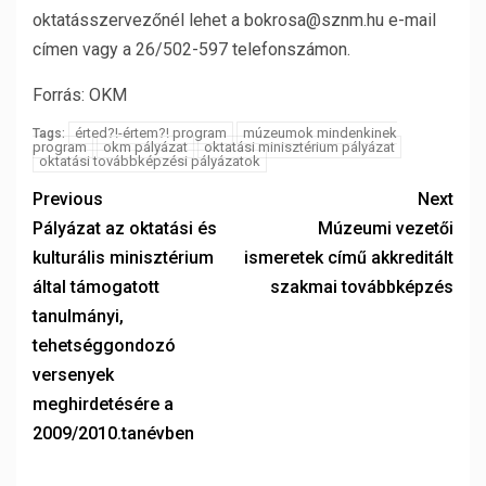
oktatásszervezőnél lehet a bokrosa@sznm.hu e-mail
címen vagy a 26/502-597 telefonszámon.
Forrás: OKM
érted?!-értem?! program
múzeumok mindenkinek
Tags:
program
okm pályázat
oktatási minisztérium pályázat
oktatási továbbképzési pályázatok
Previous
Next
Pályázat az oktatási és
Múzeumi vezetői
kulturális minisztérium
ismeretek című akkreditált
által támogatott
szakmai továbbképzés
tanulmányi,
tehetséggondozó
versenyek
meghirdetésére a
2009/2010.tanévben