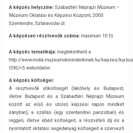
A képzés helyszíne:
Szabadtéri Néprajzi Múzeum –
Múzeumi Oktatási és Képzési Központ, 2000
Szentendre, Sztaravodai út
A képzésen résztvevők száma:
maximum 10 fő
A képzés tematikája:
megtekinthető a
http://www.mokk.muzeumokmindenkinek.hu/kepzes/kurzus
IDKU=5 weboldalon.
A képzés költségei:
A résztvevők útiköltségét (lakóhely és Budapest,
illetve Budapest és a Szabadtéri Néprajzi Múzeum
között az első és utolsó képzési napon mindkét
irányban), a szállás (egy szentendrei panzióban) és
reggeli, illetve ebéd költségeit, a részvételi díj és a
nyomtatott oktatási segédanyag költségeit a szervező