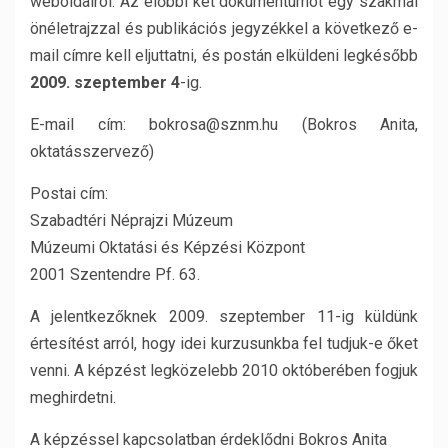
weboldalról. Az előbbi két dokumentumot egy szakmai
önéletrajzzal és publikációs jegyzékkel a következő e-
mail címre kell eljuttatni, és postán elküldeni legkésőbb
2009. szeptember 4
-ig.
E-mail cím: bokrosa@sznm.hu (Bokros Anita,
oktatásszervező)
Postai cím:
Szabadtéri Néprajzi Múzeum
Múzeumi Oktatási és Képzési Központ
2001 Szentendre Pf. 63.
A jelentkezőknek 2009. szeptember 11-ig küldünk
értesítést arról, hogy idei kurzusunkba fel tudjuk-e őket
venni. A képzést legközelebb 2010 októberében fogjuk
meghirdetni.
A képzéssel kapcsolatban érdeklődni Bokros Anita