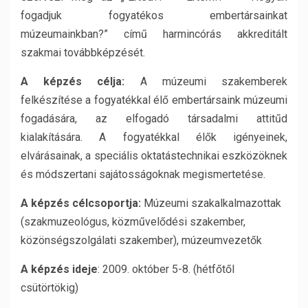
fogadjuk fogyatékos embertársainkat
múzeumainkban?” című harmincórás akkreditált
szakmai továbbképzését.
A képzés célja:
A múzeumi szakemberek
felkészítése a fogyatékkal élő embertársaink múzeumi
fogadására, az elfogadó társadalmi attitűd
kialakítására. A fogyatékkal élők igényeinek,
elvárásainak, a speciális oktatástechnikai eszközöknek
és módszertani sajátosságoknak megismertetése.
A képzés célcsoportja:
Múzeumi szakalkalmazottak
(szakmuzeológus, közművelődési szakember,
közönségszolgálati szakember), múzeumvezetők
A képzés ideje
: 2009. október 5-8. (hétfőtől
csütörtökig)