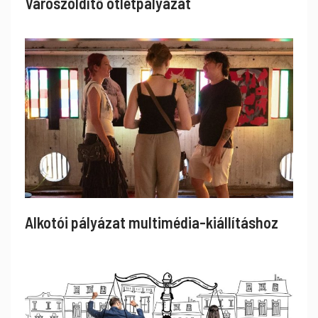
Városzöldítő ötletpályázat
Alkotói pályázat multimédia-kiállításhoz