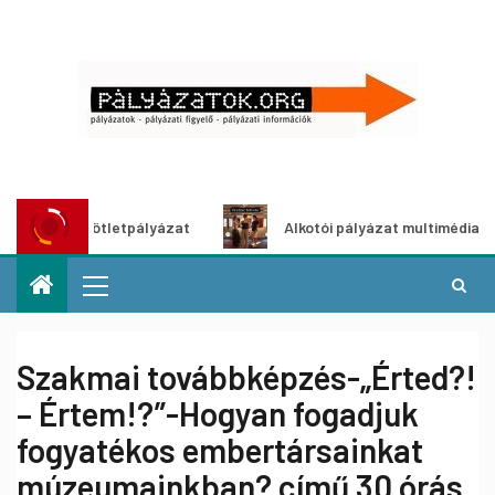
ítő ötletpályázat
Alkotói pályázat multimédia-kiállításh
Szakmai továbbképzés-„Érted?!
– Értem!?”-Hogyan fogadjuk
fogyatékos embertársainkat
múzeumainkban? című 30 órás