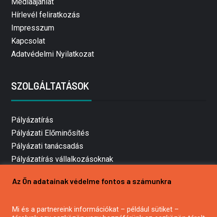
Médiaajánlat
Hírlevél feliratkozás
Impresszum
Kapcsolat
Adatvédelmi Nyilatkozat
SZOLGÁLTATÁSOK
Pályázatírás
Pályázati Előminősítés
Pályázati tanácsadás
Pályázatírás vállalkozásoknak
Mezőgazdasági pályázatírás
Az Ön adatainak védelme fontos a számunkra
Pályázatírás magánszemélyeknek
Pályázatírás civil szervezeteknek
Mi és a partnereink információkat – például sütiket –
Pályázatírás önkormányzatoknak