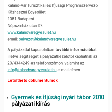
Kaland-Vár Turisztikai és Ifjúsági Programszervező
Közhasznú Egyesület
1081 Budapest
Népszínház utca 37.
www.kalandvaregyesulet.hu
email:
palyazat@kalandvaregyesulet.hu
A pályázattal kapcsolatban
további információk
at
illetve segítséget a pályázatkezelőtől kaphatnak az
20/4344249-as telefonszámon, valamint az
info@kalandvaregyesulet.hu
e-mail címen.
Letölthető dokumentumok
Gyermek és ifjúsági nyári tábor 2010
pályázati kiírás