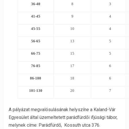
36-40
8
3
41-45
9
4
45-55
10
4
56-65
13
5
66-75
15
5
76-85
17
6
86-100
18
6
101-130
20
7
A pályázat megvalósulásának helyszíne a Kaland-Vár
Egyesület által üzemeltetett parádfürdői ifjúsági tábor,
melynek címe: Parádfürdő, Kossuth utca 376.