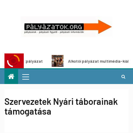
 ötletpályázat
Alkotói pályázat multimédia-kiállításhoz
Szervezetek Nyári táborainak
támogatása