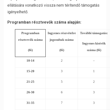
ellátására vonatkozó vissza nem térítendő támogatás
igényelhető.
Programban résztvevők száma alapján:
Programban
Ingyenes részvételre
További támogatás:
résztvevők száma
jogosultak száma
Ingyenes kísérők
(fő)
(fő)
száma (fő)
10-14
2
–
15-20
3
1
21-25
5
2
26-30
6
3
31-35
7
3