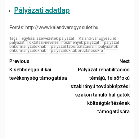
Pályázati adatlap
Forrás: http://www.kalandvaregyesulet.hu
egyházi szervezetek pályázat
Kaland-vár Egyesület
Tags:
pályázat
oktatási-nevelési intézmények pályázat
pályázat
önkormányzatoknak
pályázat táboroztatásra
pályázatok
önkormányzatoknak
pályázatok táboroztatásokra
Previous
Next
Kisebbségpolitikai
Pályázat rehabilitációs
tevékenység támogatása
témájú, felsőfokú
szakirányú továbbképzési
szakon tanuló hallgatók
költségtérítésének
támogatására