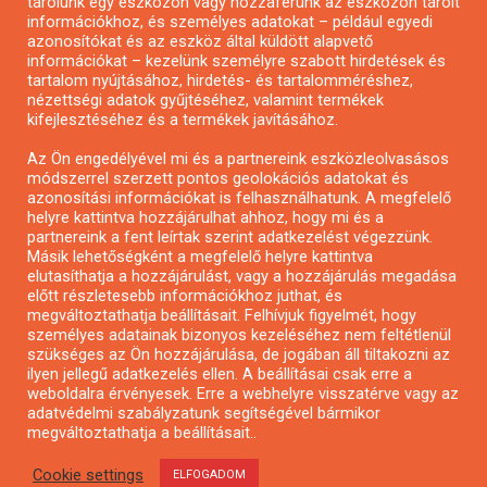
tárolunk egy eszközön vagy hozzáférünk az eszközön tárolt
Pályázatfigyelés
információkhoz, és személyes adatokat – például egyedi
azonosítókat és az eszköz által küldött alapvető
Specifikus pályázatfigyelés vagy hírlevél
információkat – kezelünk személyre szabott hirdetések és
tartalom nyújtásához, hirdetés- és tartalomméréshez,
nézettségi adatok gyűjtéséhez, valamint termékek
PÁLYÁZATFIGYELŐ
kifejlesztéséhez és a termékek javításához.
Az Ön engedélyével mi és a partnereink eszközleolvasásos
módszerrel szerzett pontos geolokációs adatokat és
Pályázatok magánszemélyeknek
azonosítási információkat is felhasználhatunk. A megfelelő
helyre kattintva hozzájárulhat ahhoz, hogy mi és a
Pályázatok civil szervezeteknek
partnereink a fent leírtak szerint adatkezelést végezzünk.
Pályázatok vállalkozásoknak
Másik lehetőségként a megfelelő helyre kattintva
elutasíthatja a hozzájárulást, vagy a hozzájárulás megadása
Önkormányzati pályázatok
előtt részletesebb információkhoz juthat, és
Mezőgazdasági pályázatok
megváltoztathatja beállításait. Felhívjuk figyelmét, hogy
személyes adatainak bizonyos kezeléséhez nem feltétlenül
Falusi turizmus pályázatok
szükséges az Ön hozzájárulása, de jogában áll tiltakozni az
Napelem pályázatok
ilyen jellegű adatkezelés ellen. A beállításai csak erre a
weboldalra érvényesek. Erre a webhelyre visszatérve vagy az
GINOP pályázatok
adatvédelmi szabályzatunk segítségével bármikor
megváltoztathatja a beállításait..
Copyright © All rights reserved.
Cookie settings
ELFOGADOM