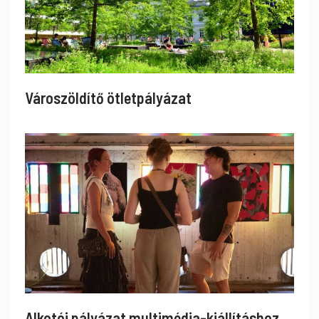
Városzöldítő ötletpályázat
Alkotói pályázat multimédia-kiállításhoz