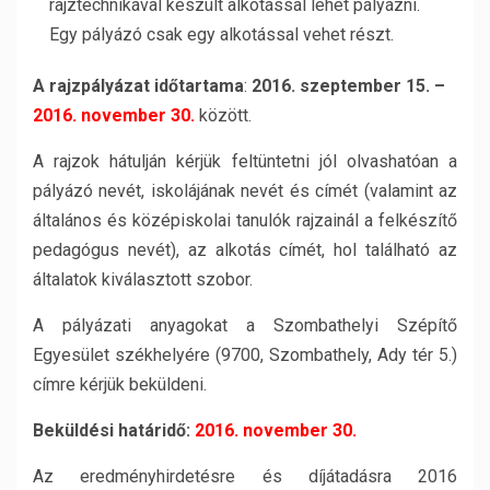
rajztechnikával készült alkotással lehet pályázni.
Egy pályázó csak egy alkotással vehet részt.
A rajzpályázat időtartama
:
2016. szeptember 15. –
2016. november 30.
között.
A rajzok hátulján kérjük feltüntetni jól olvashatóan a
pályázó nevét, iskolájának nevét és címét (valamint az
általános és középiskolai tanulók rajzainál a felkészítő
pedagógus nevét), az alkotás címét, hol található az
általatok kiválasztott szobor.
A pályázati anyagokat a Szombathelyi Szépítő
Egyesület székhelyére (9700, Szombathely, Ady tér 5.)
címre kérjük beküldeni.
Beküldési határidő:
2016. november 30.
Az eredményhirdetésre és díjátadásra 2016