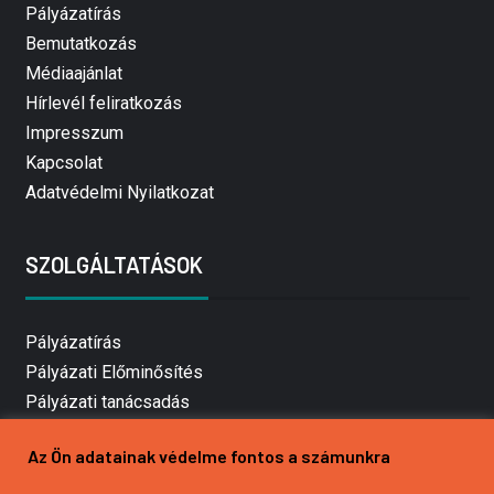
Pályázatírás
Bemutatkozás
Médiaajánlat
Hírlevél feliratkozás
Impresszum
Kapcsolat
Adatvédelmi Nyilatkozat
SZOLGÁLTATÁSOK
Pályázatírás
Pályázati Előminősítés
Pályázati tanácsadás
Pályázatírás vállalkozásoknak
Az Ön adatainak védelme fontos a számunkra
Mezőgazdasági pályázatírás
Pályázatírás magánszemélyeknek