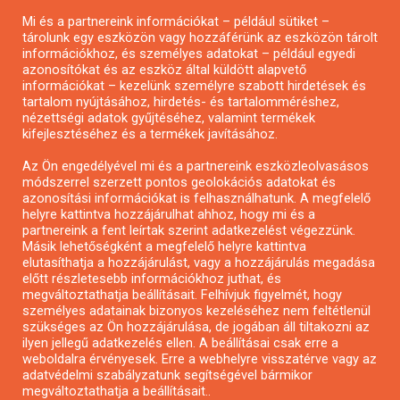
Mi és a partnereink információkat – például sütiket –
Pályázatírás civil szervezeteknek
tárolunk egy eszközön vagy hozzáférünk az eszközön tárolt
Pályázatírás önkormányzatoknak
információkhoz, és személyes adatokat – például egyedi
azonosítókat és az eszköz által küldött alapvető
Pályázatfigyelés
információkat – kezelünk személyre szabott hirdetések és
Specifikus pályázatfigyelés vagy hírlevél
tartalom nyújtásához, hirdetés- és tartalomméréshez,
nézettségi adatok gyűjtéséhez, valamint termékek
kifejlesztéséhez és a termékek javításához.
PÁLYÁZATFIGYELŐ
Az Ön engedélyével mi és a partnereink eszközleolvasásos
módszerrel szerzett pontos geolokációs adatokat és
azonosítási információkat is felhasználhatunk. A megfelelő
helyre kattintva hozzájárulhat ahhoz, hogy mi és a
Pályázatok magánszemélyeknek
partnereink a fent leírtak szerint adatkezelést végezzünk.
Pályázatok civil szervezeteknek
Másik lehetőségként a megfelelő helyre kattintva
elutasíthatja a hozzájárulást, vagy a hozzájárulás megadása
Pályázatok vállalkozásoknak
előtt részletesebb információkhoz juthat, és
Önkormányzati pályázatok
megváltoztathatja beállításait. Felhívjuk figyelmét, hogy
személyes adatainak bizonyos kezeléséhez nem feltétlenül
Mezőgazdasági pályázatok
szükséges az Ön hozzájárulása, de jogában áll tiltakozni az
Falusi turizmus pályázatok
ilyen jellegű adatkezelés ellen. A beállításai csak erre a
weboldalra érvényesek. Erre a webhelyre visszatérve vagy az
Napelem pályázatok
adatvédelmi szabályzatunk segítségével bármikor
GINOP pályázatok
megváltoztathatja a beállításait..