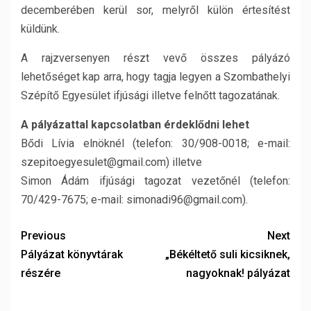
decemberében kerül sor, melyről külön értesítést
küldünk.
A rajzversenyen részt vevő összes pályázó
lehetőséget kap arra, hogy tagja legyen a Szombathelyi
Szépítő Egyesület ifjúsági illetve felnőtt tagozatának.
A pályázattal kapcsolatban érdeklődni lehet
Bődi Lívia elnöknél (telefon: 30/908-0018; e-mail:
szepitoegyesulet@gmail.com) illetve
Simon Ádám ifjúsági tagozat vezetőnél (telefon:
70/429-7675; e-mail: simonadi96@gmail.com).
Previous
Next
Pályázat könyvtárak
„Békéltető suli kicsiknek,
részére
nagyoknak! pályázat