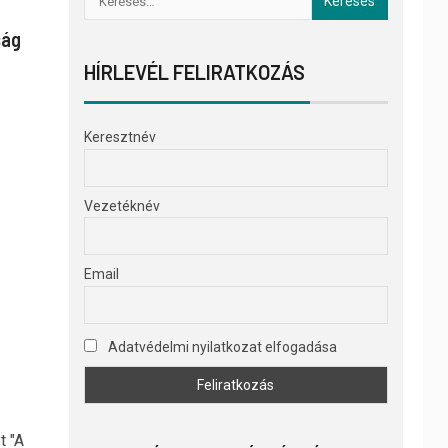
ság
HÍRLEVÉL FELIRATKOZÁS
Keresztnév
Vezetéknév
Email
Adatvédelmi nyilatkozat elfogadása
t "A