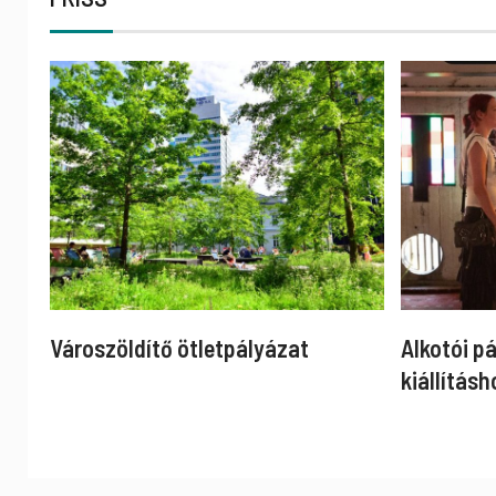
Városzöldítő ötletpályázat
Alkotói p
kiállításh