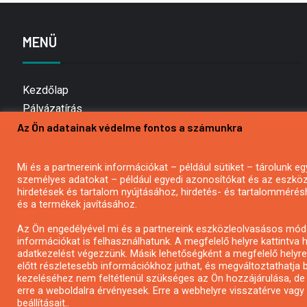
MENÜ
Kezdőlap
Pályázatírás
Az Ön adatainak védelme fontos a számunkra
Bemutatkozás
Médiaajánlat
Hírlevél feliratkozás
Mi és a partnereink információkat – például sütiket – tárolunk
személyes adatokat – például egyedi azonosítókat és az eszköz 
Impresszum
hirdetések és tartalom nyújtásához, hirdetés- és tartalommérés
Kapcsolat
és a termékek javításához.
Adatvédelmi Nyilatkozat
Az Ön engedélyével mi és a partnereink eszközleolvasásos móds
információkat is felhasználhatunk. A megfelelő helyre kattintva h
adatkezelést végezzünk. Másik lehetőségként a megfelelő helyre 
előtt részletesebb információkhoz juthat, és megváltoztathatja b
kezeléséhez nem feltétlenül szükséges az Ön hozzájárulása, de jog
erre a weboldalra érvényesek. Erre a webhelyre visszatérve vag
beállításait..