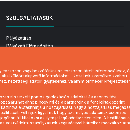
SZOLGÁLTATÁSOK
Pályázatírás
Pályázati Előminősítés
Pályázati tanácsadás
Pályázatírás vállalkozásoknak
Mezőgazdasági pályázatírás
 egy eszközön vagy hozzáférünk az eszközön tárolt információkhoz, é
által küldött alapvető információkat – kezelünk személyre szabott
Pályázatírás magánszemélyeknek
hez, nézettségi adatok gyűjtéséhez, valamint termékek kifejlesztésé
Pályázatírás civil szervezeteknek
Pályázatírás önkormányzatoknak
zerrel szerzett pontos geolokációs adatokat és azonosítási
Pályázatfigyelés
ozzájárulhat ahhoz, hogy mi és a partnereink a fent leírtak szerint
kattintva elutasíthatja a hozzájárulást, vagy a hozzájárulás megadá
Specifikus pályázatfigyelés vagy hírlevél
eállításait. Felhívjuk figyelmét, hogy személyes adatainak bizonyos
ában áll tiltakozni az ilyen jellegű adatkezelés ellen. A beállításai 
y az adatvédelmi szabályzatunk segítségével bármikor megváltoztatha
Copyright © All rights reserved.