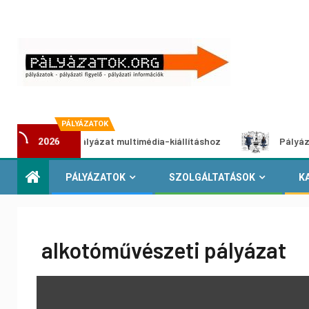
PÁLYÁZATOK
Alkotói pályázat multimédia-kiállításhoz
Pályázat a neme
2026
PÁLYÁZATOK
SZOLGÁLTATÁSOK
K
alkotóművészeti pályázat