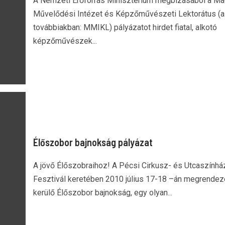
A Nemzeti Erőforrás Minisztérium megbízásából a Ma
Művelődési Intézet és Képzőművészeti Lektorátus (a
továbbiakban: MMIKL) pályázatot hirdet fiatal, alkotó
képzőművészek...
Élőszobor bajnokság pályázat
A jövő Élőszobraihoz! A Pécsi Cirkusz- és Utcaszínhá
Fesztivál keretében 2010 július 17-18 –án megrendez
kerülő Élőszobor bajnokság, egy olyan...