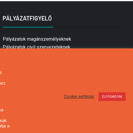
PÁLYÁZATFIGYELŐ
Pályázatok magánszemélyeknek
Pályázatok civil szervezeteknek
Pályázatok vállalkozásoknak
Önkormányzati pályázatok
Mezőgazdasági pályázatok
s
Falusi turizmus pályázatok
hez
Napelem pályázatok
GINOP pályázatok
Cookie settings
ELFOGADOM
sa
csak
tja a