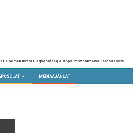
k közötti egyenlőség európai mozgalmainak erősítésére
E
APCSOLAT
MÉDIAAJÁNLAT