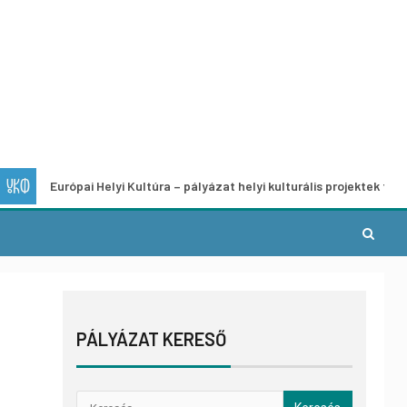
urópai Helyi Kultúra – pályázat helyi kulturális projektek fejlesztésére
PÁLYÁZAT KERESŐ