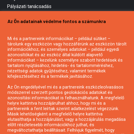
Pályázati tanácsadás
Pályázatírás vállalkozásoknak
Az Ön adatainak védelme fontos a számunkra
Mezőgazdasági pályázatírás
Pályázatírás magánszemélyeknek
Mi és a partnereink információkat – például sütiket –
Pályázatírás civil szervezeteknek
tárolunk egy eszközön vagy hozzáférünk az eszközön tárolt
Pályázatírás önkormányzatoknak
információkhoz, és személyes adatokat – például egyedi
azonosítókat és az eszköz által küldött alapvető
Pályázatfigyelés
információkat – kezelünk személyre szabott hirdetések és
Specifikus pályázatfigyelés vagy hírlevél
tartalom nyújtásához, hirdetés- és tartalomméréshez,
nézettségi adatok gyűjtéséhez, valamint termékek
kifejlesztéséhez és a termékek javításához.
PÁLYÁZATFIGYELŐ
Az Ön engedélyével mi és a partnereink eszközleolvasásos
módszerrel szerzett pontos geolokációs adatokat és
azonosítási információkat is felhasználhatunk. A megfelelő
helyre kattintva hozzájárulhat ahhoz, hogy mi és a
Pályázatok magánszemélyeknek
partnereink a fent leírtak szerint adatkezelést végezzünk.
Pályázatok civil szervezeteknek
Másik lehetőségként a megfelelő helyre kattintva
elutasíthatja a hozzájárulást, vagy a hozzájárulás megadása
Pályázatok vállalkozásoknak
előtt részletesebb információkhoz juthat, és
Önkormányzati pályázatok
megváltoztathatja beállításait. Felhívjuk figyelmét, hogy