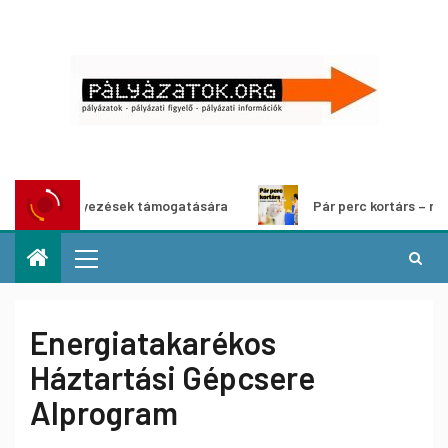
ezdeményezések támogatására
Pár perc kortárs – rövidfilm
Energiatakarékos
Háztartási Gépcsere
Alprogram