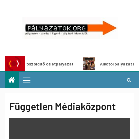
Városzöldítő ötletpályázat
Alkotói pályázat multimédi
Független Médiaközpont