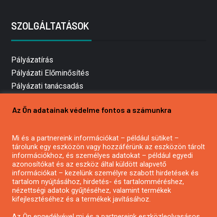
SZOLGÁLTATÁSOK
Pályázatírás
Pályázati Előminősítés
Pályázati tanácsadás
Pályázatírás vállalkozásoknak
Az Ön adatainak védelme fontos a számunkra
Mezőgazdasági pályázatírás
Pályázatírás magánszemélyeknek
Mi és a partnereink információkat – például sütiket –
Pályázatírás civil szervezeteknek
tárolunk egy eszközön vagy hozzáférünk az eszközön tárolt
Pályázatírás önkormányzatoknak
információkhoz, és személyes adatokat – például egyedi
azonosítókat és az eszköz által küldött alapvető
Pályázatfigyelés
információkat – kezelünk személyre szabott hirdetések és
Specifikus pályázatfigyelés vagy hírlevél
tartalom nyújtásához, hirdetés- és tartalomméréshez,
nézettségi adatok gyűjtéséhez, valamint termékek
kifejlesztéséhez és a termékek javításához.
PÁLYÁZATFIGYELŐ
Az Ön engedélyével mi és a partnereink eszközleolvasásos