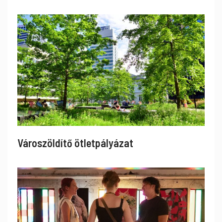
Városzöldítő ötletpályázat