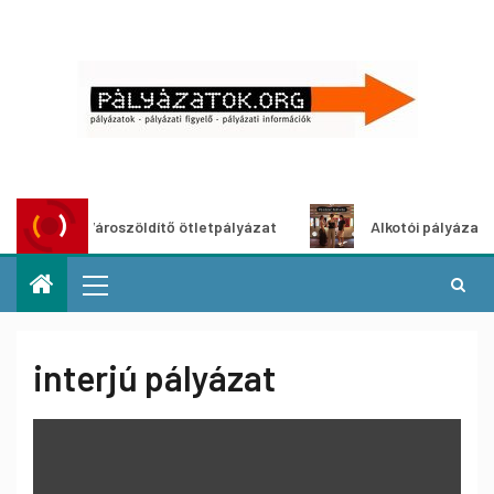
Városzöldítő ötletpályázat
Alkotói pályázat multim
interjú pályázat