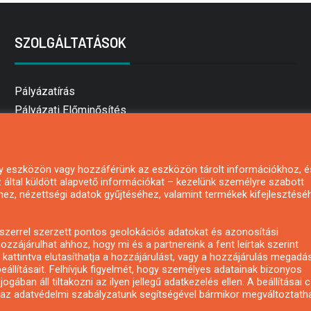
SZOLGÁLTATÁSOK
Pályázatírás
Pályázati Előminősítés
Pályázati tanácsadás
Pályázatírás vállalkozásoknak
Mezőgazdasági pályázatírás
 egy eszközön vagy hozzáférünk az eszközön tárolt információkhoz, é
által küldött alapvető információkat – kezelünk személyre szabott
Pályázatírás magánszemélyeknek
hez, nézettségi adatok gyűjtéséhez, valamint termékek kifejlesztésé
Pályázatírás civil szervezeteknek
Pályázatírás önkormányzatoknak
zerrel szerzett pontos geolokációs adatokat és azonosítási
Pályázatfigyelés
ozzájárulhat ahhoz, hogy mi és a partnereink a fent leírtak szerint
kattintva elutasíthatja a hozzájárulást, vagy a hozzájárulás megadá
Specifikus pályázatfigyelés vagy hírlevél
eállításait. Felhívjuk figyelmét, hogy személyes adatainak bizonyos
ában áll tiltakozni az ilyen jellegű adatkezelés ellen. A beállításai 
y az adatvédelmi szabályzatunk segítségével bármikor megváltoztatha
Copyright © All rights reserved.