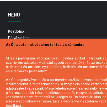
MENÜ
Kezdőlap
Pályázatírás
Az Ön adatainak védelme fontos a számunkra
Bemutatkozás
Médiaajánlat
Hírlevél feliratkozás
Mi és a partnereink információkat – például sütiket – tárolunk
személyes adatokat – például egyedi azonosítókat és az eszköz 
Impresszum
hirdetések és tartalom nyújtásához, hirdetés- és tartalommérés
Kapcsolat
és a termékek javításához.
Adatvédelmi Nyilatkozat
Az Ön engedélyével mi és a partnereink eszközleolvasásos móds
információkat is felhasználhatunk. A megfelelő helyre kattintva h
adatkezelést végezzünk. Másik lehetőségként a megfelelő helyre 
előtt részletesebb információkhoz juthat, és megváltoztathatja b
kezeléséhez nem feltétlenül szükséges az Ön hozzájárulása, de jog
erre a weboldalra érvényesek. Erre a webhelyre visszatérve vag
beállításait..