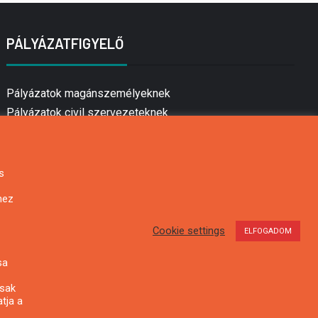
PÁLYÁZATFIGYELŐ
Pályázatok magánszemélyeknek
Pályázatok civil szervezeteknek
Pályázatok vállalkozásoknak
Önkormányzati pályázatok
Mezőgazdasági pályázatok
s
Falusi turizmus pályázatok
hez
Napelem pályázatok
GINOP pályázatok
Cookie settings
ELFOGADOM
sa
csak
tja a