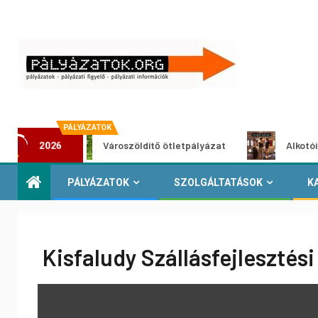
PÁLYÁZATOK
Városzöldítő ötletpályázat
Alkotói pályázat 
2026
PÁLYÁZATOK
SZOLGÁLTATÁSOK
K
Kisfaludy Szállásfejlesztés