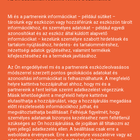
Pályázatírás magánszemélyeknek
Mi és a partnereink információkat – például sütiket –
Pályázatírás civil szervezeteknek
tárolunk egy eszközön vagy hozzáférünk az eszközön tárolt
Pályázatírás önkormányzatoknak
információkhoz, és személyes adatokat – például egyedi
azonosítókat és az eszköz által küldött alapvető
Pályázatfigyelés
információkat – kezelünk személyre szabott hirdetések és
Specifikus pályázatfigyelés vagy hírlevél
tartalom nyújtásához, hirdetés- és tartalomméréshez,
nézettségi adatok gyűjtéséhez, valamint termékek
kifejlesztéséhez és a termékek javításához.
PÁLYÁZATFIGYELŐ
Az Ön engedélyével mi és a partnereink eszközleolvasásos
módszerrel szerzett pontos geolokációs adatokat és
azonosítási információkat is felhasználhatunk. A megfelelő
helyre kattintva hozzájárulhat ahhoz, hogy mi és a
Pályázatok magánszemélyeknek
partnereink a fent leírtak szerint adatkezelést végezzünk.
Pályázatok civil szervezeteknek
Másik lehetőségként a megfelelő helyre kattintva
elutasíthatja a hozzájárulást, vagy a hozzájárulás megadása
Pályázatok vállalkozásoknak
előtt részletesebb információkhoz juthat, és
Önkormányzati pályázatok
megváltoztathatja beállításait. Felhívjuk figyelmét, hogy
személyes adatainak bizonyos kezeléséhez nem feltétlenül
Mezőgazdasági pályázatok
szükséges az Ön hozzájárulása, de jogában áll tiltakozni az
Falusi turizmus pályázatok
ilyen jellegű adatkezelés ellen. A beállításai csak erre a
weboldalra érvényesek. Erre a webhelyre visszatérve vagy az
Napelem pályázatok