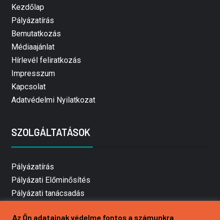
Kezdőlap
Pályázatírás
Bemutatkozás
Médiaajánlat
Hírlevél feliratkozás
Impresszum
Kapcsolat
Adatvédelmi Nyilatkozat
SZOLGÁLTATÁSOK
Pályázatírás
Pályázati Előminősítés
Pályázati tanácsadás
Pályázatírás vállalkozásoknak
Az Ön adatainak védelme fontos a számunkra
Mezőgazdasági pályázatírás