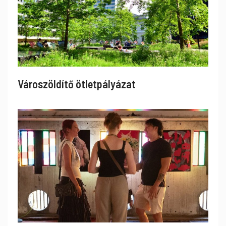
Városzöldítő ötletpályázat