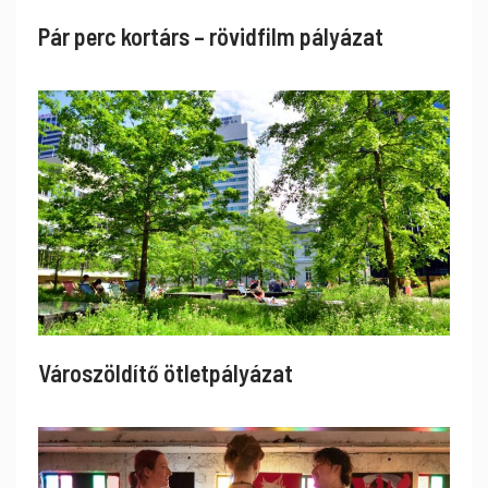
Pár perc kortárs – rövidfilm pályázat
Városzöldítő ötletpályázat