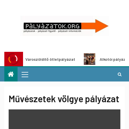
Városzöldítő ötletpályázat
Alkotói pályázat multi
Művészetek völgye pályázat