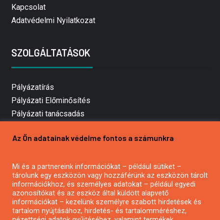
Kapcsolat
Adatvédelmi Nyilatkozat
SZOLGÁLTATÁSOK
Pályázatírás
Pályázati Előminősítés
Pályázati tanácsadás
Pályázatírás vállalkozásoknak
Az Ön adatainak védelme fontos a számunkra
Mezőgazdasági pályázatírás
Pályázatírás magánszemélyeknek
Mi és a partnereink információkat – például sütiket –
Pályázatírás civil szervezeteknek
tárolunk egy eszközön vagy hozzáférünk az eszközön tárolt
Pályázatírás önkormányzatoknak
információkhoz, és személyes adatokat – például egyedi
azonosítókat és az eszköz által küldött alapvető
Pályázatfigyelés
információkat – kezelünk személyre szabott hirdetések és
Specifikus pályázatfigyelés vagy hírlevél
tartalom nyújtásához, hirdetés- és tartalomméréshez,
nézettségi adatok gyűjtéséhez, valamint termékek