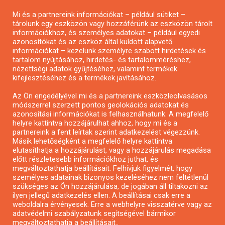
Pályázatírás magánszemélyeknek
Mi és a partnereink információkat – például sütiket –
Pályázatírás civil szervezeteknek
tárolunk egy eszközön vagy hozzáférünk az eszközön tárolt
Pályázatírás önkormányzatoknak
információkhoz, és személyes adatokat – például egyedi
azonosítókat és az eszköz által küldött alapvető
Pályázatfigyelés
információkat – kezelünk személyre szabott hirdetések és
Specifikus pályázatfigyelés vagy hírlevél
tartalom nyújtásához, hirdetés- és tartalomméréshez,
nézettségi adatok gyűjtéséhez, valamint termékek
kifejlesztéséhez és a termékek javításához.
PÁLYÁZATFIGYELŐ
Az Ön engedélyével mi és a partnereink eszközleolvasásos
módszerrel szerzett pontos geolokációs adatokat és
azonosítási információkat is felhasználhatunk. A megfelelő
helyre kattintva hozzájárulhat ahhoz, hogy mi és a
Pályázatok magánszemélyeknek
partnereink a fent leírtak szerint adatkezelést végezzünk.
Pályázatok civil szervezeteknek
Másik lehetőségként a megfelelő helyre kattintva
elutasíthatja a hozzájárulást, vagy a hozzájárulás megadása
Pályázatok vállalkozásoknak
előtt részletesebb információkhoz juthat, és
Önkormányzati pályázatok
megváltoztathatja beállításait. Felhívjuk figyelmét, hogy
személyes adatainak bizonyos kezeléséhez nem feltétlenül
Mezőgazdasági pályázatok
szükséges az Ön hozzájárulása, de jogában áll tiltakozni az
Falusi turizmus pályázatok
ilyen jellegű adatkezelés ellen. A beállításai csak erre a
weboldalra érvényesek. Erre a webhelyre visszatérve vagy az
Napelem pályázatok
adatvédelmi szabályzatunk segítségével bármikor
GINOP pályázatok
megváltoztathatja a beállításait..