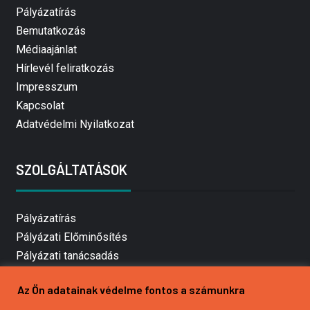
Pályázatírás
Bemutatkozás
Médiaajánlat
Hírlevél feliratkozás
Impresszum
Kapcsolat
Adatvédelmi Nyilatkozat
SZOLGÁLTATÁSOK
Pályázatírás
Pályázati Előminősítés
Pályázati tanácsadás
Pályázatírás vállalkozásoknak
Az Ön adatainak védelme fontos a számunkra
Mezőgazdasági pályázatírás