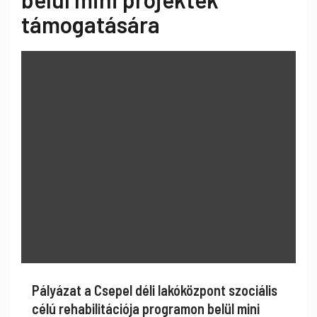
támogatására
Pályázat a Csepel déli lakóközpont szociális
célú rehabilitációja programon belül mini