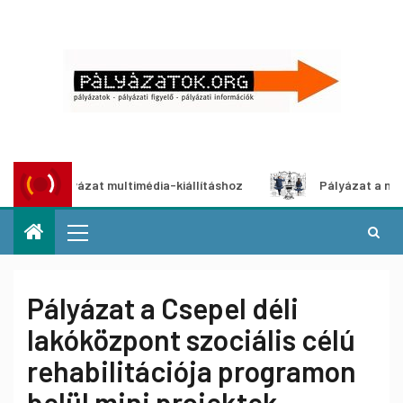
otói pályázat multimédia-kiállításhoz
Pályázat a nemek k
Pályázat a Csepel déli
lakóközpont szociális célú
rehabilitációja programon
belül mini projektek