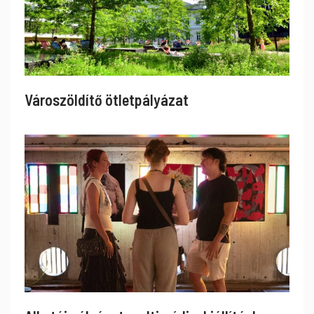
Városzöldítő ötletpályázat