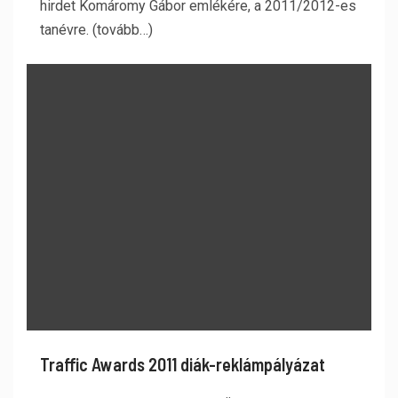
hirdet Komáromy Gábor emlékére, a 2011/2012-es
tanévre. (tovább…)
Traffic Awards 2011 diák-reklámpályázat