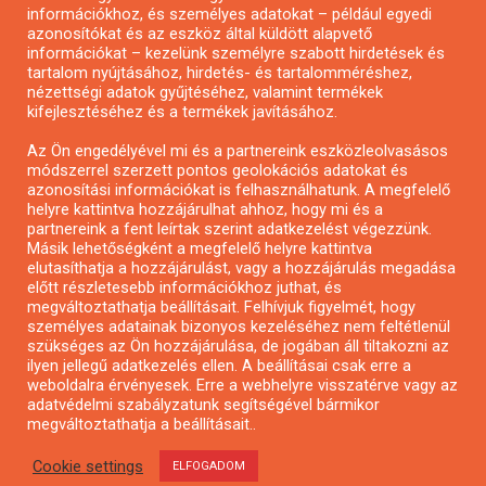
Pályázatírás önkormányzatoknak
információkhoz, és személyes adatokat – például egyedi
azonosítókat és az eszköz által küldött alapvető
Pályázatfigyelés
információkat – kezelünk személyre szabott hirdetések és
Specifikus pályázatfigyelés vagy hírlevél
tartalom nyújtásához, hirdetés- és tartalomméréshez,
nézettségi adatok gyűjtéséhez, valamint termékek
kifejlesztéséhez és a termékek javításához.
PÁLYÁZATFIGYELŐ
Az Ön engedélyével mi és a partnereink eszközleolvasásos
módszerrel szerzett pontos geolokációs adatokat és
azonosítási információkat is felhasználhatunk. A megfelelő
helyre kattintva hozzájárulhat ahhoz, hogy mi és a
Pályázatok magánszemélyeknek
partnereink a fent leírtak szerint adatkezelést végezzünk.
Pályázatok civil szervezeteknek
Másik lehetőségként a megfelelő helyre kattintva
elutasíthatja a hozzájárulást, vagy a hozzájárulás megadása
Pályázatok vállalkozásoknak
előtt részletesebb információkhoz juthat, és
Önkormányzati pályázatok
megváltoztathatja beállításait. Felhívjuk figyelmét, hogy
személyes adatainak bizonyos kezeléséhez nem feltétlenül
Mezőgazdasági pályázatok
szükséges az Ön hozzájárulása, de jogában áll tiltakozni az
Falusi turizmus pályázatok
ilyen jellegű adatkezelés ellen. A beállításai csak erre a
weboldalra érvényesek. Erre a webhelyre visszatérve vagy az
Napelem pályázatok
adatvédelmi szabályzatunk segítségével bármikor
GINOP pályázatok
megváltoztathatja a beállításait..
Cookie settings
ELFOGADOM