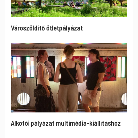
Városzöldítő ötletpályázat
Alkotói pályázat multimédia-kiállításhoz