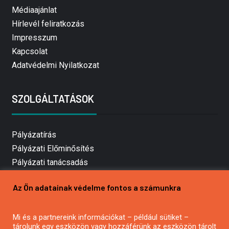
Médiaajánlat
Hírlevél feliratkozás
Impresszum
Kapcsolat
Adatvédelmi Nyilatkozat
SZOLGÁLTATÁSOK
Pályázatírás
Pályázati Előminősítés
Pályázati tanácsadás
Pályázatírás vállalkozásoknak
Az Ön adatainak védelme fontos a számunkra
Mezőgazdasági pályázatírás
Pályázatírás magánszemélyeknek
Mi és a partnereink információkat – például sütiket –
Pályázatírás civil szervezeteknek
tárolunk egy eszközön vagy hozzáférünk az eszközön tárolt