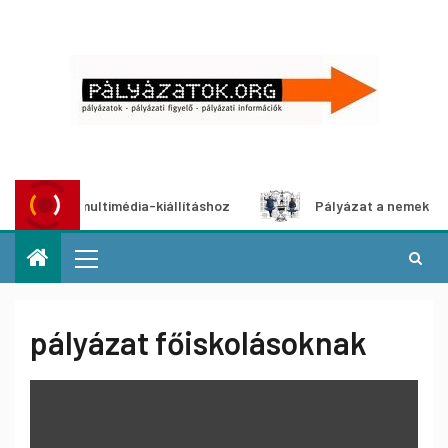
yázat multimédia-kiállításhoz
Pályázat a nemek közötti e
pályázat főiskolásoknak