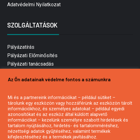
Adatvédelmi Nyilatkozat
SZOLGÁLTATÁSOK
Pályázatírás
Pályázati Előminősítés
Pályázati tanácsadás
Pályázatírás vállalkozásoknak
Az Ön adatainak védelme fontos a számunkra
Mezőgazdasági pályázatírás
Pályázatírás magánszemélyeknek
Mi és a partnereink információkat – például sütiket –
Pályázatírás civil szervezeteknek
tárolunk egy eszközön vagy hozzáférünk az eszközön tárolt
Pályázatírás önkormányzatoknak
információkhoz, és személyes adatokat – például egyedi
azonosítókat és az eszköz által küldött alapvető
Pályázatfigyelés
információkat – kezelünk személyre szabott hirdetések és
Specifikus pályázatfigyelés vagy hírlevél
tartalom nyújtásához, hirdetés- és tartalomméréshez,
nézettségi adatok gyűjtéséhez, valamint termékek
kifejlesztéséhez és a termékek javításához.