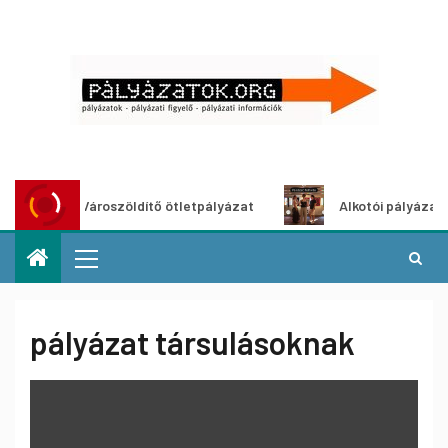
Városzöldítő ötletpályázat
Alkotói pályázat multim
pályázat társulásoknak