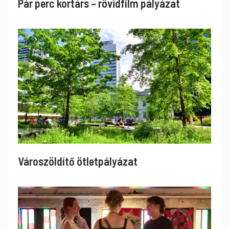
Pár perc kortárs – rövidfilm pályázat
Városzöldítő ötletpályázat