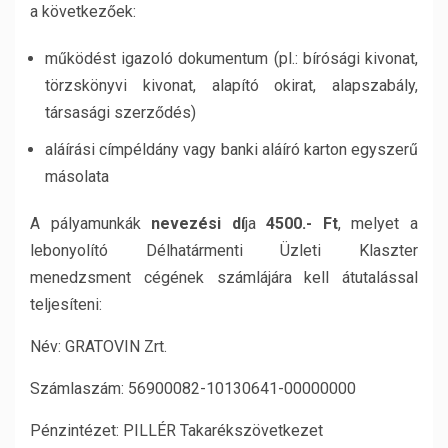
a következőek:
működést igazoló dokumentum (pl.: bírósági kivonat,
törzskönyvi kivonat, alapító okirat, alapszabály,
társasági szerződés)
aláírási címpéldány vagy banki aláíró karton egyszerű
másolata
A pályamunkák
nevezési dí
ja
4500.- Ft
, melyet a
lebonyolító Délhatármenti Üzleti Klaszter
menedzsment cégének számlájára kell átutalással
teljesíteni:
Név: GRATOVIN Zrt.
Számlaszám: 56900082-10130641-00000000
Pénzintézet: PILLÉR Takarékszövetkezet