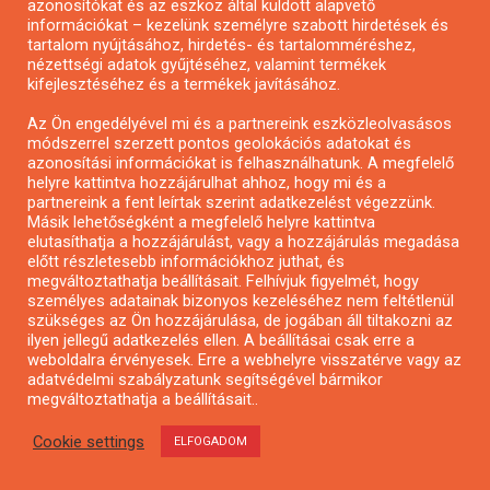
Pályázatok egyéni vállalkozóknak
azonosítókat és az eszköz által küldött alapvető
információkat – kezelünk személyre szabott hirdetések és
Művészeti pályázatok
tartalom nyújtásához, hirdetés- és tartalomméréshez,
Kulturális pályázatok
nézettségi adatok gyűjtéséhez, valamint termékek
kifejlesztéséhez és a termékek javításához.
Kisfaludy Program
Magyar Falu Program pályázatok
Az Ön engedélyével mi és a partnereink eszközleolvasásos
módszerrel szerzett pontos geolokációs adatokat és
Széchenyi 2020
azonosítási információkat is felhasználhatunk. A megfelelő
GINOP
helyre kattintva hozzájárulhat ahhoz, hogy mi és a
partnereink a fent leírtak szerint adatkezelést végezzünk.
GINOP Plusz
Másik lehetőségként a megfelelő helyre kattintva
Vállalkozóvá válási támogatás
elutasíthatja a hozzájárulást, vagy a hozzájárulás megadása
előtt részletesebb információkhoz juthat, és
Egészségügyi pályázatok
megváltoztathatja beállításait. Felhívjuk figyelmét, hogy
Egyházi pályázatok
személyes adatainak bizonyos kezeléséhez nem feltétlenül
szükséges az Ön hozzájárulása, de jogában áll tiltakozni az
Energetikai pályázatok
ilyen jellegű adatkezelés ellen. A beállításai csak erre a
Építészeti pályázatok
weboldalra érvényesek. Erre a webhelyre visszatérve vagy az
adatvédelmi szabályzatunk segítségével bármikor
Fotópályázatok
megváltoztathatja a beállításait..
Informatikai pályázatok
Cookie settings
ELFOGADOM
Irodalmi pályázatok
Kutatási pályázatok