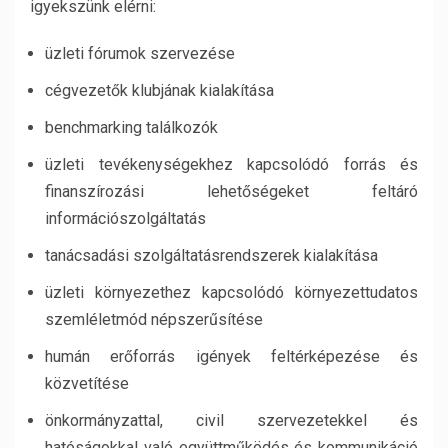
igyekszünk elérni:
üzleti fórumok szervezése
cégvezetők klubjának kialakítása
benchmarking találkozók
üzleti tevékenységekhez kapcsolódó forrás és
finanszírozási lehetőségeket feltáró
információszolgáltatás
tanácsadási szolgáltatásrendszerek kialakítása
üzleti környezethez kapcsolódó környezettudatos
szemléletmód népszerűsítése
humán erőforrás igények feltérképezése és
közvetítése
önkormányzattal, civil szervezetekkel és
hatóságokkal való együttműködés és kommunikáció