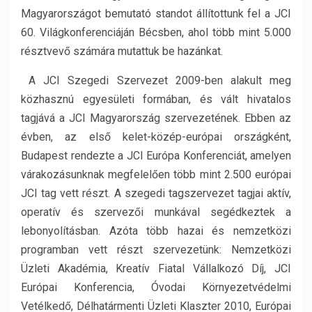
Magyarországot bemutató standot állítottunk fel a JCI
60. Világkonferenciáján Bécsben, ahol több mint 5.000
résztvevő számára mutattuk be hazánkat.
A JCI Szegedi Szervezet 2009-ben alakult meg
közhasznú egyesületi formában, és vált hivatalos
tagjává a JCI Magyarország szervezetének. Ebben az
évben, az első kelet-közép-európai országként,
Budapest rendezte a JCI Európa Konferenciát, amelyen
várakozásunknak megfelelően több mint 2.500 európai
JCI tag vett részt. A szegedi tagszervezet tagjai aktív,
operatív és szervezői munkával segédkeztek a
lebonyolításban. Azóta több hazai és nemzetközi
programban vett részt szervezetünk: Nemzetközi
Üzleti Akadémia, Kreatív Fiatal Vállalkozó Díj, JCI
Európai Konferencia, Óvodai Környezetvédelmi
Vetélkedő, Délhatármenti Üzleti Klaszter 2010, Európai