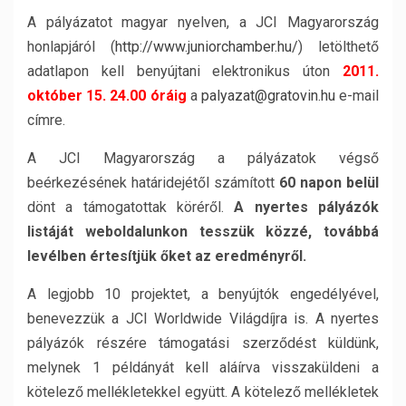
A pályázatot magyar nyelven, a JCI Magyarország
honlapjáról (
http://www.juniorchamber.hu/
) letölthető
adatlapon kell benyújtani elektronikus úton
2011.
október 15. 24.00 óráig
a
palyazat@gratovin.hu
e-mail
címre.
A JCI Magyarország a pályázatok végső
beérkezésének határidejétől számított
60 napon belül
dönt a támogatottak köréről.
A nyertes pályázók
listáját weboldalunkon tesszük közzé, továbbá
levélben értesítjük őket az eredményről.
A legjobb 10 projektet, a benyújtók engedélyével,
benevezzük a JCI Worldwide Világdíjra is. A nyertes
pályázók részére támogatási szerződést küldünk,
melynek 1 példányát kell aláírva visszaküldeni a
kötelező mellékletekkel együtt. A kötelező mellékletek