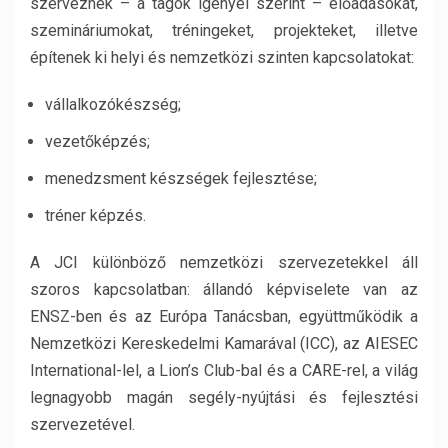
szerveznek – a tagok igényei szerint – előadásokat,
szemináriumokat, tréningeket, projekteket, illetve
építenek ki helyi és nemzetközi szinten kapcsolatokat:
vállalkozókészség;
vezetőképzés;
menedzsment készségek fejlesztése;
tréner képzés.
A JCI különböző nemzetközi szervezetekkel áll
szoros kapcsolatban: állandó képviselete van az
ENSZ-ben és az Európa Tanácsban, együttműködik a
Nemzetközi Kereskedelmi Kamarával (ICC), az AIESEC
International-lel, a Lion’s Club-bal és a CARE-rel, a világ
legnagyobb magán segély-nyújtási és fejlesztési
szervezetével.