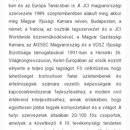
ben és az Európa Tanácsban is. A JCI magyarországi
szervezete 1989. szeptemberében alakult meg, akkor
még Magyar Ifjúsági Kamara néven, Budapesten, a
német, a francia, az osztrák tagszervezet és a JCI
Worldwide közreműködésével, a Magyar Gazdasági
Kamara, az AIESEC Magyarország és a VOSZ Ifjúsági
Bizottsága támogatásával. 1991-ben a Helsinki 36.
Világkongresszuson, Kelet-Európában az elsők között
elnyerte a teljes jogú tagságot. Fő célkitűzése, hogy
lehetőséget biztosítson fiatal üzletemberek és
értelmiségiek számára vezetői képességeik és
kapcsolatrendszerük fejlesztéséhez, a modern civil
értékrend kiteljesítéséhez, annak érdekében, hogy
együttesen jobbá tegyék környezetüket és a világot. A
helyi szervezetek általában 20-100 fős csoportok,
amelyek a következő 4 fő tevékenységi területen