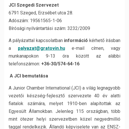
JCI Szegedi Szervezet
6791 Szeged, Erzsébet utca 28.
Adószám: 19561565-1-06
Bírósági nyilvántartási szám: 3232/2009
A pályázattal kapcsolatban
információ
kérhető írásban
a
palyazat@gratovin.hu
e-mail címen, vagy
munkanapokon 9-13 óra között az alábbi
telefonszámon:
+36-30/574-64-16
A JCI bemutatása
A Junior Chamber International (JCI) a világ legnagyobb
vezetői készség-fejlesztő szervezete 40 év alatti
fiatalok számára, melyet 1910-ben alapítottak az
Egyesült Államokban. Jelenleg 115 országban, több
mint ötezer helyi szervezetben közel negyedmillió
taggal rendelkezik. Állandó képviselete van az ENSZ-