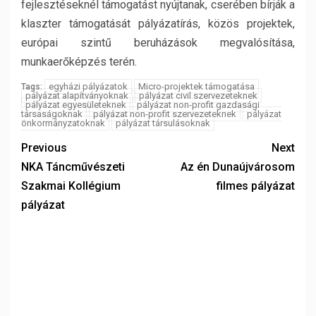
fejlesztéseknél támogatást nyújtanak, cserében bírják a
klaszter támogatását pályázatírás, közös projektek,
európai szintű beruházások megvalósítása,
munkaerőképzés terén.
egyházi pályázatok
Micro-projektek támogatása
Tags:
pályázat alapítványoknak
pályázat civil szervezeteknek
pályázat egyesületeknek
pályázat non-profit gazdasági
társaságoknak
pályázat non-profit szervezeteknek
pályázat
önkormányzatoknak
pályázat társulásoknak
Previous
Next
NKA Táncművészeti
Az én Dunaújvárosom
Szakmai Kollégium
filmes pályázat
pályázat