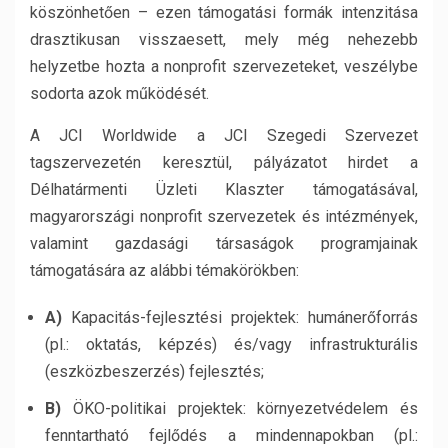
köszönhetően – ezen támogatási formák intenzitása
drasztikusan visszaesett, mely még nehezebb
helyzetbe hozta a nonprofit szervezeteket, veszélybe
sodorta azok működését.
A JCI Worldwide a JCI Szegedi Szervezet
tagszervezetén keresztül, pályázatot hirdet a
Délhatármenti Üzleti Klaszter támogatásával,
magyarországi nonprofit szervezetek és intézmények,
valamint gazdasági társaságok programjainak
támogatására az alábbi témakörökben:
A)
Kapacitás-fejlesztési projektek: humánerőforrás
(pl.: oktatás, képzés) és/vagy infrastrukturális
(eszközbeszerzés) fejlesztés;
B)
ÖKO-politikai projektek: környezetvédelem és
fenntartható fejlődés a mindennapokban (pl.: