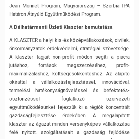
Jean Monnet Program, Magyarország – Szerbia IPA
Határon Átnyúló Együttműködési Program.
A Délhatármenti Üzleti Klaszter bemutatása
A KLASZTER a helyi kis-és középvállakozások, civilek,
önkormányzatok érdekvédelmi, stratégiai szövetsége.
A klaszter tagjait non-profit módon segíti a piacra
jutáshoz, források megszerzéséhez, profit-
maximalizáláshoz, költségcsökkentéshez. Az alapító
okirattal a vállalkozásfejlesztéssel, innovációval,
termelési hatékonyságnöveléssel és befektetés-
ösztönzéssel foglalkozó szervezeti
együttműködésünket fejezzük ki a régiók koncentrált
gazdaságfejlesztése érdekében. A megalapított
klaszter az ágazat minden versenyképes vállalkozása
felé nyitott, szolgáltatásait a gazdaság fejlődése