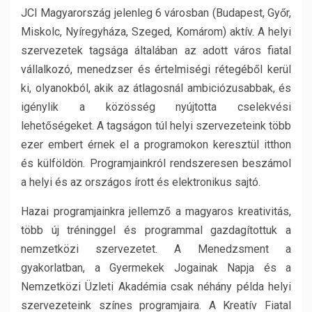
JCI Magyarország jelenleg 6 városban (Budapest, Győr,
Miskolc, Nyíregyháza, Szeged, Komárom) aktív. A helyi
szervezetek tagsága általában az adott város fiatal
vállalkozó, menedzser és értelmiségi rétegéből kerül
ki, olyanokból, akik az átlagosnál ambiciózusabbak, és
igénylik a közösség nyújtotta cselekvési
lehetőségeket. A tagságon túl helyi szervezeteink több
ezer embert érnek el a programokon keresztül itthon
és külföldön. Programjainkról rendszeresen beszámol
a helyi és az országos írott és elektronikus sajtó.
Hazai programjainkra jellemző a magyaros kreativitás,
több új tréninggel és programmal gazdagítottuk a
nemzetközi szervezetet. A Menedzsment a
gyakorlatban, a Gyermekek Jogainak Napja és a
Nemzetközi Üzleti Akadémia csak néhány példa helyi
szervezeteink színes programjaira. A Kreatív Fiatal