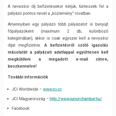
A nevezési díj befizetésekor kérjük, tüntessék fel a
pályázó pontos nevét a „közlemény” rovatban.
Amennyiben egy pályázó több pályázatot is benyújt
főpályázóként (maximum 2 db, különböző
kategóriában), akkor is csak egyszer kell a nevezési
díjat megfizetnie.
A befizetésről szóló igazolás
másolatát a pályázati adatlappal együttesen kell
megküldeni a megadott e-mail címre,
beszkennelve!
További információk
JCI Worldwide –
www.jci.cc
JCI Magyarország –
http://www.juniorchamber.hu/
Facebook