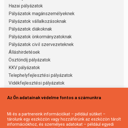
Hazai pályázatok
Pályázatok magánszemélyeknek
Pályázatok vállalkozásoknak
Pályázatok diákoknak
Pályázatok önkormányzatoknak
Pályázatok civil szervezeteknek
Álláshirdetések
Ösztöndíj pályázatok
KKV pályázatok
Telephelyfejlesztési pályázatok
Vidékfejlesztési pályázatok
Mezőgazdasági pályázatok
Az Ön adatainak védelme fontos a számunkra
Eszközbeszerzési pályázatok
Turisztikai pályázatok
Falusi turizmus pályázatok
Mi és a partnereink információkat – például sütiket –
tárolunk egy eszközön vagy hozzáférünk az eszközön tárolt
Munkahelyteremtő pályázatok
információkhoz, és személyes adatokat – például egyedi