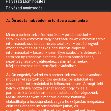
Pályázati Előminősítés
Pályázati tanácsadás
Pályázatírás vállalkozásoknak
Az Ön adatainak védelme fontos a számunkra
Mezőgazdasági pályázatírás
Pályázatírás magánszemélyeknek
Mi és a partnereink információkat – például sütiket –
Pályázatírás civil szervezeteknek
tárolunk egy eszközön vagy hozzáférünk az eszközön tárolt
Pályázatírás önkormányzatoknak
információkhoz, és személyes adatokat – például egyedi
azonosítókat és az eszköz által küldött alapvető
Pályázatfigyelés
információkat – kezelünk személyre szabott hirdetések és
Specifikus pályázatfigyelés vagy hírlevél
tartalom nyújtásához, hirdetés- és tartalomméréshez,
nézettségi adatok gyűjtéséhez, valamint termékek
kifejlesztéséhez és a termékek javításához.
PÁLYÁZATFIGYELŐ
Az Ön engedélyével mi és a partnereink eszközleolvasásos
módszerrel szerzett pontos geolokációs adatokat és
azonosítási információkat is felhasználhatunk. A megfelelő
helyre kattintva hozzájárulhat ahhoz, hogy mi és a
Pályázatok magánszemélyeknek
partnereink a fent leírtak szerint adatkezelést végezzünk.
Pályázatok civil szervezeteknek
Másik lehetőségként a megfelelő helyre kattintva
elutasíthatja a hozzájárulást, vagy a hozzájárulás megadása
Pályázatok vállalkozásoknak
előtt részletesebb információkhoz juthat, és
Önkormányzati pályázatok
megváltoztathatja beállításait. Felhívjuk figyelmét, hogy