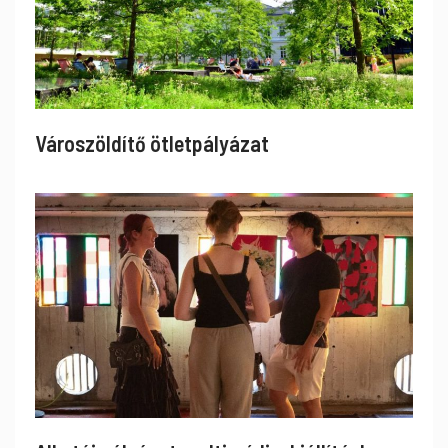
Városzöldítő ötletpályázat