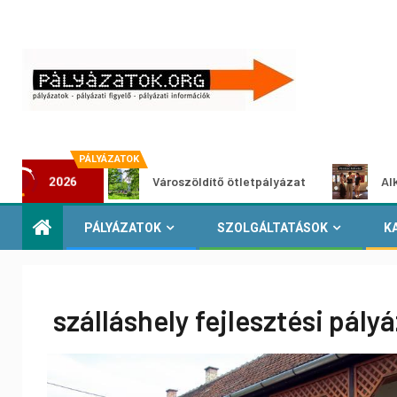
PÁLYÁZATOK
ázat
Városzöldítő ötletpályázat
Alkotói pály
2026
PÁLYÁZATOK
SZOLGÁLTATÁSOK
K
szálláshely fejlesztési pály