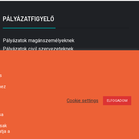
PÁLYÁZATFIGYELŐ
Pályázatok magánszemélyeknek
Pályázatok civil szervezeteknek
Pályázatok vállalkozásoknak
Önkormányzati pályázatok
Mezőgazdasági pályázatok
s
Falusi turizmus pályázatok
hez
Napelem pályázatok
GINOP pályázatok
Cookie settings
ELFOGADOM
sa
csak
tja a