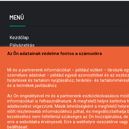
MENÜ
Kezdőlap
Pályázatírás
Az Ön adatainak védelme fontos a számunkra
Bemutatkozás
Médiaajánlat
Hírlevél feliratkozás
Mi és a partnereink információkat – például sütiket – tárolunk
személyes adatokat – például egyedi azonosítókat és az eszköz 
Impresszum
hirdetések és tartalom nyújtásához, hirdetés- és tartalommérés
Kapcsolat
és a termékek javításához.
Adatvédelmi Nyilatkozat
Az Ön engedélyével mi és a partnereink eszközleolvasásos móds
információkat is felhasználhatunk. A megfelelő helyre kattintva h
adatkezelést végezzünk. Másik lehetőségként a megfelelő helyre 
előtt részletesebb információkhoz juthat, és megváltoztathatja b
kezeléséhez nem feltétlenül szükséges az Ön hozzájárulása, de jog
erre a weboldalra érvényesek. Erre a webhelyre visszatérve vag
beállításait..