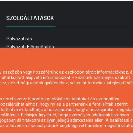
SZOLGÁLTATÁSOK
Pályázatírás
Pályázati Előminősítés
Pályázati tanácsadás
Pályázatírás vállalkozásoknak
Mezőgazdasági pályázatírás
 egy eszközön vagy hozzáférünk az eszközön tárolt információkhoz, é
által küldött alapvető információkat – kezelünk személyre szabott
Pályázatírás magánszemélyeknek
hez, nézettségi adatok gyűjtéséhez, valamint termékek kifejlesztésé
Pályázatírás civil szervezeteknek
Pályázatírás önkormányzatoknak
zerrel szerzett pontos geolokációs adatokat és azonosítási
Pályázatfigyelés
ozzájárulhat ahhoz, hogy mi és a partnereink a fent leírtak szerint
kattintva elutasíthatja a hozzájárulást, vagy a hozzájárulás megadá
Specifikus pályázatfigyelés vagy hírlevél
eállításait. Felhívjuk figyelmét, hogy személyes adatainak bizonyos
ában áll tiltakozni az ilyen jellegű adatkezelés ellen. A beállításai 
y az adatvédelmi szabályzatunk segítségével bármikor megváltoztatha
Copyright © All rights reserved.