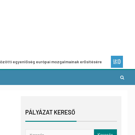
yenlőség európai mozgalmainak erősítésére
Európai Helyi 
PÁLYÁZAT KERESŐ