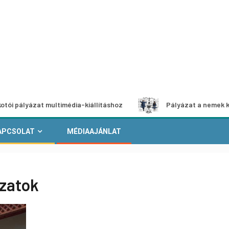
ázat multimédia-kiállításhoz
Pályázat a nemek közötti eg
APCSOLAT
MÉDIAAJÁNLAT
ázatok